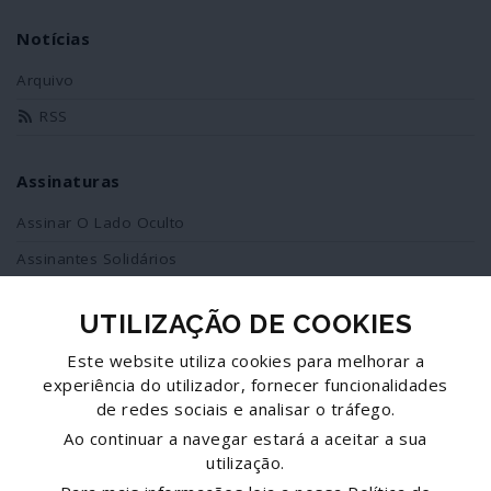
Notícias
Arquivo
RSS
Assinaturas
Assinar O Lado Oculto
Assinantes Solidários
UTILIZAÇÃO DE COOKIES
Redes Sociais
Este website utiliza cookies para melhorar a
Siga-nos no facebook
experiência do utilizador, fornecer funcionalidades
de redes sociais e analisar o tráfego.
Partilhe esta página
Ao continuar a navegar estará a aceitar a sua
utilização.
Facebook