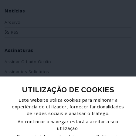
Notícias
Arquivo
RSS
Assinaturas
Assinar O Lado Oculto
Assinantes Solidários
UTILIZAÇÃO DE COOKIES
Redes Sociais
Este website utiliza cookies para melhorar a
Siga-nos no facebook
experiência do utilizador, fornecer funcionalidades
de redes sociais e analisar o tráfego.
Partilhe esta página
Ao continuar a navegar estará a aceitar a sua
utilização.
Facebook