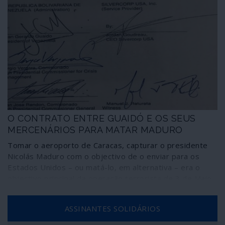
O CONTRATO ENTRE GUAIDÓ E OS SEUS
MERCENÁRIOS PARA MATAR MADURO
Tomar o aeroporto de Caracas, capturar o presidente
Nicolás Maduro com o objectivo de o enviar para os
Estados Unidos – ou matá-lo, em alternativa – era o
objectivo principal da operação terrorista de 3 de Maio
contra a Venezuela, de acordo com as confissões dos
mercenários – entre eles dois ex-membros das forças
ASSINANTES SOLIDÁRIOS
especiais dos Estados Unidos – capturados na ocasião.
A acção está expressa como “objectivo principal” no