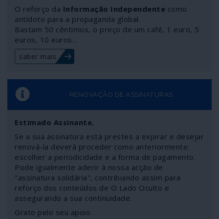
contrato estabelecido entre o chefe fascista Juan
O reforço da
Informação Independente
como
Guaidó, auto-intitulado “presidente interino”, e a
antídoto para a propaganda global.
Bastam 50 cêntimos, o preço de um café, 1 euro, 5
empresa de mercenários Silvercorp, da Florida,
euros, 10 euros…
igualmente prestadora de serviços ao actual presidente
dos Estados Unidos. Conheça os meandros do contrato
saber mais
e os métodos de gestão pretendidos por Guaidó, o
“presidente” da Venezuela reconhecido por numerosos
países da União Europeia, entre os quais o governo da
República Portuguesa.
RENOVAÇÃO DE ASSINATURAS
Estimado Assinante
,
Se a sua assinatura está prestes a expirar e desejar
renová-la deverá proceder como anteriormente:
escolher a periodicidade e a forma de pagamento.
Pode igualmente aderir à nossa acção de
"assinatura solidária", contribuindo assim para
reforço dos conteúdos de O Lado Oculto e
assegurando a sua continuidade.
Grato pelo seu apoio