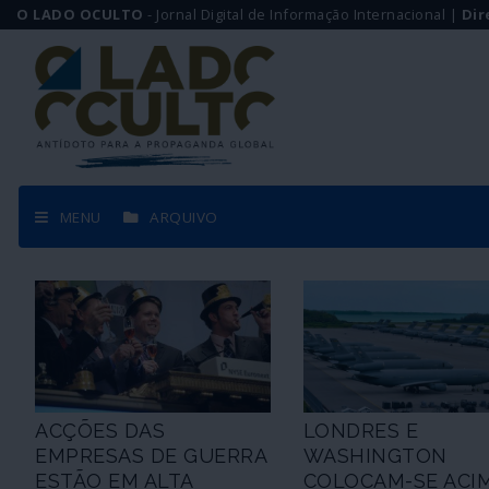
O LADO OCULTO
- Jornal Digital de Informação Internacional |
Dir
MENU
ARQUIVO
ACÇÕES DAS
LONDRES E
EMPRESAS DE GUERRA
WASHINGTON
ESTÃO EM ALTA
COLOCAM-SE ACI