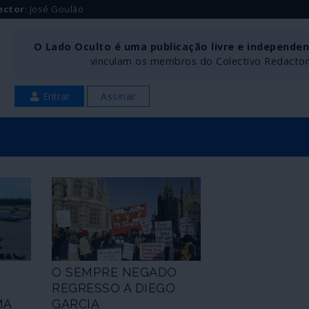
ector
: José Goulão
O Lado Oculto é uma publicação livre e independe
vinculam os membros do Colectivo Redactoria
Entrar
Assinar
O SEMPRE NEGADO
REGRESSO A DIEGO
MA
GARCIA