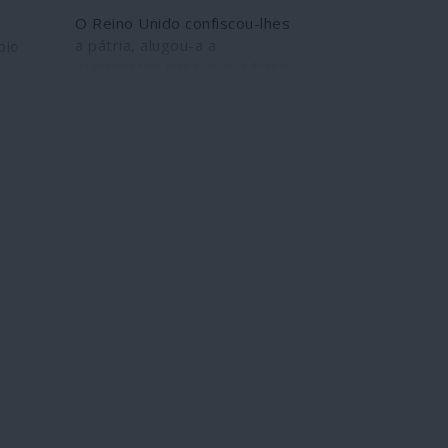
O Reino Unido confiscou-lhes
a pátria, alugou-a a
oio
Washington para criar a base
de Diego Garcia e nega-lhes
o regresso, contra o parecer
es
da justiça internacional. Os
nal
expulsos do Arquipélago de
a ao
Chagos apenas querem
r o
voltar à terra natal
, no
nia
 qual
nte.
U irá
rir as
ização