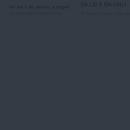
DA LEI E DA ONU
No dia 3 de Janeiro, a seguir
ao acto terrorista norte-
O Reino Unido, com ap
americano para assassinar o
explícito dos Estados
general iraniano Qasem
Unidos, desafia a
Suleimani, o índice bolsista
Organização das Naçõ
norte-americano S&P
Unidas (ONU) e o Tribu
(Standard and Poors) 500
Internacional de Justiç
registou perdas, com
recusar-se a abandona
excepção das empresas de
Arquipélago de Chagos
material de guerra, cujas
Oceano Índico, para
acções subiram, em média,
reintegração na sobera
quase dois por cento.
das Ilhas Maurícias, da
foi dissociado ilegalme
Ignoram-se ainda os
procedimentos que o
secretário-geral da ON
adopar para fazer cump
deliberações da organ
e do Tribunal.