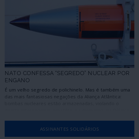
NATO CONFESSA “SEGREDO” NUCLEAR POR
ENGANO
É um velho segredo de polichinelo. Mas é também uma
das mais fantasiosas negações da Aliança Atlântica:
bombas nucleares estão armazenadas, violando o
direito internacional, em Itália, na Alemanha, na Bélgica,
na Holanda e na Turquia. Por engano, um membro da
Assembleia Parlamentar da NATO escreveu-o num
ASSINANTES SOLIDÁRIOS
relatório - imediatamente retirado.