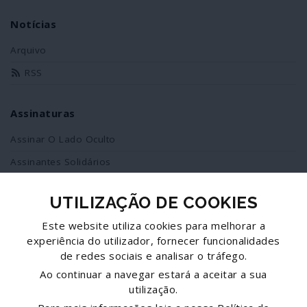
Notícias
Arquivo
RSS
Assinaturas
Assinar O Lado Oculto
Assinantes Solidários
UTILIZAÇÃO DE COOKIES
Redes Sociais
Este website utiliza cookies para melhorar a
Siga-nos no facebook
experiência do utilizador, fornecer funcionalidades
de redes sociais e analisar o tráfego.
Partilhe esta página
Ao continuar a navegar estará a aceitar a sua
utilização.
Facebook