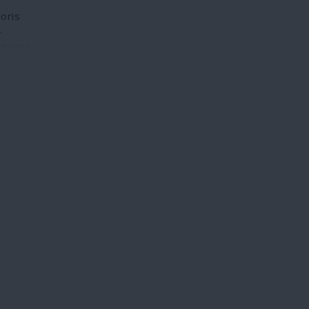
oris
-
ertente
re
a fica
s
ações
 uma
ue
 tanto
se
do
s
nicas,
ais
lidade