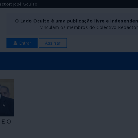
ector
: José Goulão
O Lado Oculto é uma publicação livre e independe
vinculam os membros do Colectivo Redactoria
Entrar
Assinar
 E O