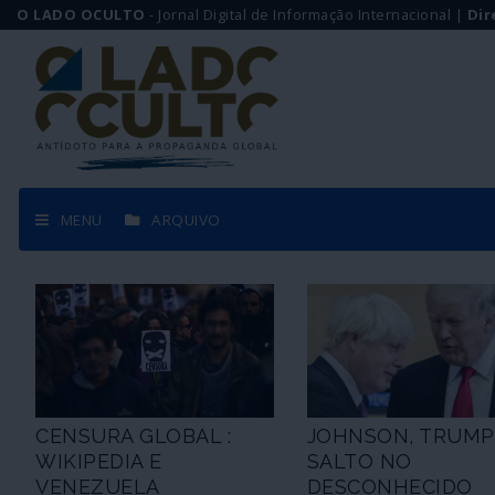
O LADO OCULTO
- Jornal Digital de Informação Internacional |
Dir
MENU
ARQUIVO
CENSURA GLOBAL :
JOHNSON, TRUMP
WIKIPEDIA E
SALTO NO
VENEZUELA
DESCONHECIDO