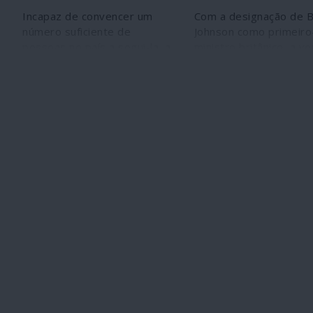
Incapaz de convencer um
Com a designação de B
número suficiente de
Johnson como primeiro
pessoas no país a segui-la, a
ministro britânico, a v
oposição venezuelana tem
anglo-saxónica que ge
voltado esforços para
imperialmente o
cativar uma audiência
neoliberalismo globalist
internacional –
nas mãos de populista
principalmente norte-
nacionalistas com voc
americana – de modo a
racistas e fascistas. É
apoiar as suas causas. Parte
alteração qualitativa q
desse esforço é realizado
deve ser lida em bloco
online, provocando
mais que, se o Brexit 
discussões em inglês nas
consumar, o Reino Uni
redes sociais, criando redes
ficará ainda muito mais
de bots (robots) e editando
interdependente de
os artigos da Wikipedia.
Washington. Pelas sua
Muitos dos artigos da
características histerió
Wikipedia sobre a Venezuela
Boris Johnson vem
são tendenciosos e
acrescentar um nível m
favoráveis à oposição,
elevado de imprevisibi