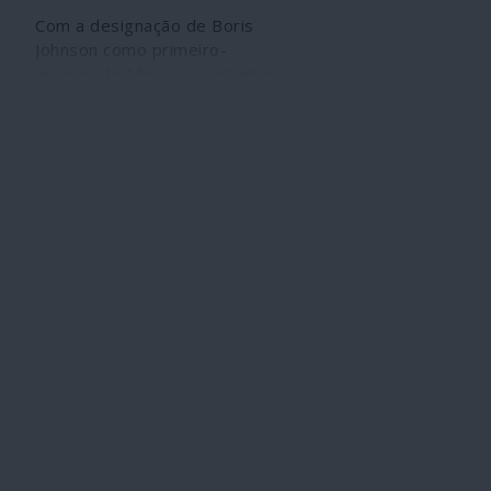
Com a designação de Boris
Johnson como primeiro-
ministro britânico, a vertente
anglo-saxónica que gere
imperialmente o
neoliberalismo globalista fica
nas mãos de populistas
nacionalistas com vocações
racistas e fascistas. É uma
alteração qualitativa que
deve ser lida em bloco tanto
mais que, se o Brexit se
consumar, o Reino Unido
ficará ainda muito mais
interdependente de
Washington. Pelas suas
características histeriónicas,
Boris Johnson vem
acrescentar um nível mais
elevado de imprevisibilidade