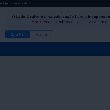
ector
: José Goulão
O Lado Oculto é uma publicação livre e independe
vinculam os membros do Colectivo Redactoria
Entrar
Assinar