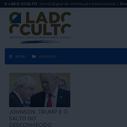
O LADO OCULTO
- Jornal Digital de Informação Internacional |
Dir
MENU
ARQUIVO
JOHNSON, TRUMP E O
SALTO NO
DESCONHECIDO