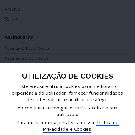
Arquivo
RSS
Assinaturas
Assinar O Lado Oculto
Assinantes Solidários
UTILIZAÇÃO DE COOKIES
Redes Sociais
Este website utiliza cookies para melhorar a
Siga-nos no facebook
experiência do utilizador, fornecer funcionalidades
de redes sociais e analisar o tráfego.
Partilhe esta página
Ao continuar a navegar estará a aceitar a sua
utilização.
Facebook
Para mais informações leia a nossa
Política de
Twitter
Privacidade e Cookies
.