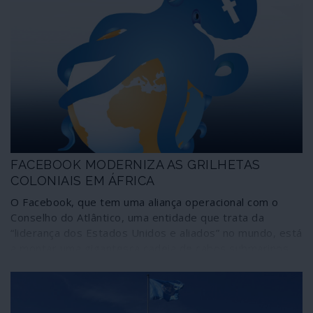
FACEBOOK MODERNIZA AS GRILHETAS
COLONIAIS EM ÁFRICA
O Facebook, que tem uma aliança operacional com o
Conselho do Atlântico, uma entidade que trata da
“liderança dos Estados Unidos e aliados” no mundo, está
a montar uma gigantesca cadeia de cabos submarinos
em redor de África como “pilar de uma enorme
expansão da internet no continente”. Perito em “educar
os cidadãos e a sociedade civil” sobre o que é
“verdadeiro” ou “falso”, o Facebook amarra agora os