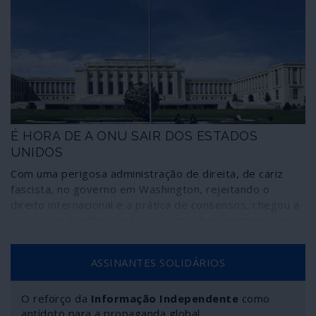
seus cabos em terras onde mais de 600 milhões de
pessoas não têm acesso a energia eléctrica. Trata-se,
afinal, de cabos que vêm suceder às velhas grilhetas
coloniais.
É HORA DE A ONU SAIR DOS ESTADOS
UNIDOS
Com uma perigosa administração de direita, de cariz
fascista, no governo em Washington, rejeitando o
direito internacional e a prática de consensos, chegou a
hora de as Nações Unidas e as missões permanentes
dos Estados membros mudarem para um local mais
neutro.
ASSINANTES SOLIDÁRIOS
O reforço da
Informação Independente
como
antídoto para a propaganda global.