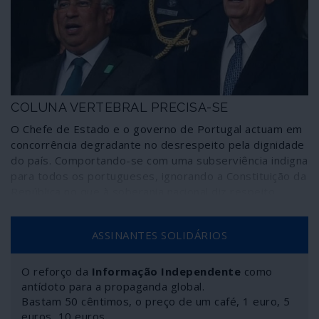
Trump que viola o direito internacional e contraria a
Carta das Nações Unidas.
COLUNA VERTEBRAL PRECISA-SE
O Chefe de Estado e o governo de Portugal actuam em
concorrência degradante no desrespeito pela dignidade
do país. Comportando-se com uma subserviência indigna
para todos os portugueses, ignorando a Constituição da
República no que à soberania nacional diz respeito,
surgem alinhados com figuras e instituições inquietantes
para a estabilidade do mundo. Um convida a patroa do
ASSINANTES SOLIDÁRIOS
FMI para o Conselho de Estado e vai ao Brasil abençoar
a posse do fascista Bolsonaro; outro, asfixiando o país
com a inútil obsessão do défice, envolve-se na
O reforço da
Informação Independente
como
estratégia de Trump que pode provocar um banho de
antídoto para a propaganda global.
sangue na Venezuela. Coluna vertebral precisa-se neste
Bastam 50 cêntimos, o preço de um café, 1 euro, 5
euros, 10 euros…
país à deriva e carente de identidade.