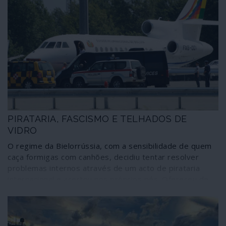
PIRATARIA, FASCISMO E TELHADOS DE
VIDRO
O regime da Bielorrússia, com a sensibilidade de quem
caça formigas com canhões, decidiu tentar resolver
problemas internos através de um acto de pirataria
internacional e acertou nos próprios pés. Ofereceu de
bandeja a quem o ataca gratuitamente, jogando as
cartas viciadas da geopolítica, um ás de trunfo que vai
servir para acelerar, a partir de agora, as manobras de
desestabilização e de mudança de regime que têm