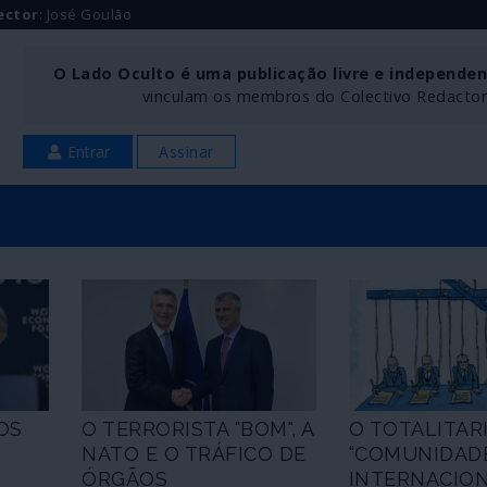
ector
: José Goulão
O Lado Oculto é uma publicação livre e independe
vinculam os membros do Colectivo Redactoria
Entrar
Assinar
OS
O TERRORISTA "BOM", A
O TOTALITAR
NATO E O TRÁFICO DE
“COMUNIDAD
ÓRGÃOS
INTERNACION