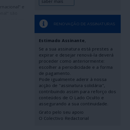
saber mais
rnacional” e
onal” são
nos surgem
RENOVAÇÃO DE ASSINATURAS
ando se
 os
e as
Estimado Assinante
,
e sucedem
Se a sua assinatura está prestes a
o. O uso
expirar e desejar renová-la deverá
ontribuído
proceder como anteriormente:
las numa
escolher a periodicidade e a forma
tas de
de pagamento.
e vão
Pode igualmente aderir à nossa
do,
acção de "assinatura solidária",
sim a
contribuindo assim para reforço dos
us
conteúdos de O Lado Oculto e
ificados
assegurando a sua continuidade.
Grato pelo seu apoio
 surgem
O Colectivo Redactorial
etações e a
izada – que