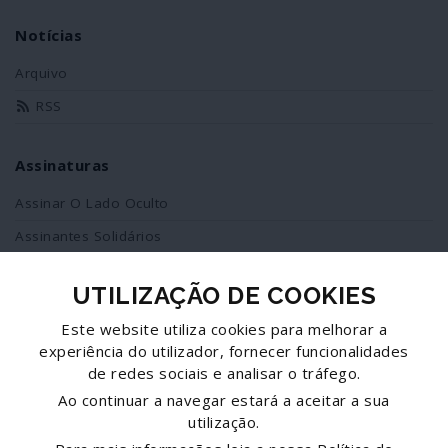
Notícias
Arquivo
RSS
Assinaturas
Assinar O Lado Oculto
Assinantes Solidários
UTILIZAÇÃO DE COOKIES
Redes Sociais
Este website utiliza cookies para melhorar a
Siga-nos no facebook
experiência do utilizador, fornecer funcionalidades
de redes sociais e analisar o tráfego.
Partilhe esta página
Ao continuar a navegar estará a aceitar a sua
utilização.
Facebook