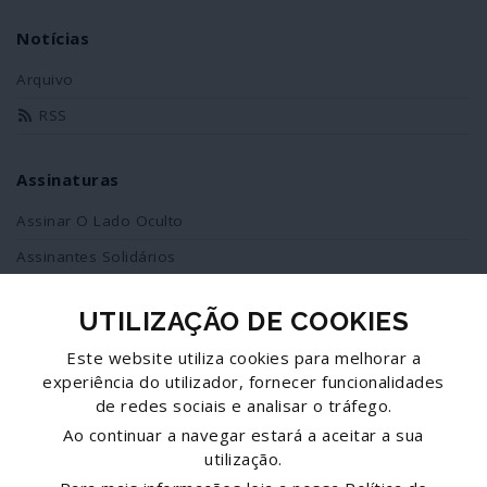
Notícias
Arquivo
RSS
Assinaturas
Assinar O Lado Oculto
Assinantes Solidários
UTILIZAÇÃO DE COOKIES
Redes Sociais
Este website utiliza cookies para melhorar a
Siga-nos no facebook
experiência do utilizador, fornecer funcionalidades
de redes sociais e analisar o tráfego.
Partilhe esta página
Ao continuar a navegar estará a aceitar a sua
utilização.
Facebook