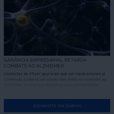
GANÂNCIA EMPRESARIAL RETARDA
COMBATE AO ALZHEIMER
Cientistas da Pfizer apuraram que um medicamento já
conhecido poderia ser usado com êxito no combate ao
Alzheimer. A empresa bloqueou essa possibilidade
porque já não poderia usufruir dos lucros em exclusivo.
ASSINANTES SOLIDÁRIOS