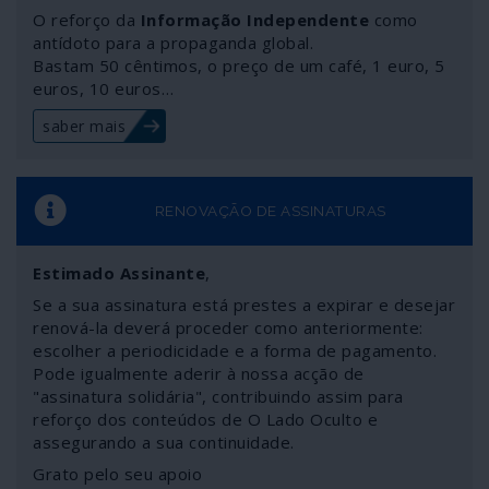
deserção de 86 membros da maioria institucional que a
O reforço da
Informação Independente
como
designou: extrema-direita dos Conservadores e
antídoto para a propaganda global.
Bastam 50 cêntimos, o preço de um café, 1 euro, 5
Reformistas (ECR), direita e extrema-direita do Partido
euros, 10 euros…
Popular Europeu (PPE), neoliberais assumidos (Europa
Renovada) e Socialistas & Democratas.
saber mais
RENOVAÇÃO DE ASSINATURAS
Estimado Assinante
,
Se a sua assinatura está prestes a expirar e desejar
renová-la deverá proceder como anteriormente:
escolher a periodicidade e a forma de pagamento.
Pode igualmente aderir à nossa acção de
"assinatura solidária", contribuindo assim para
reforço dos conteúdos de O Lado Oculto e
assegurando a sua continuidade.
Grato pelo seu apoio