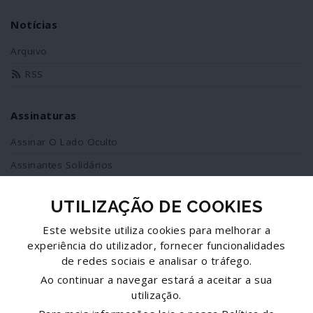
Notícias
Arquivo
RSS
Assinaturas
Assinar O Lado Oculto
Assinantes Solidários
UTILIZAÇÃO DE COOKIES
Redes Sociais
Este website utiliza cookies para melhorar a
Siga-nos no facebook
experiência do utilizador, fornecer funcionalidades
de redes sociais e analisar o tráfego.
Partilhe esta página
Ao continuar a navegar estará a aceitar a sua
utilização.
Facebook