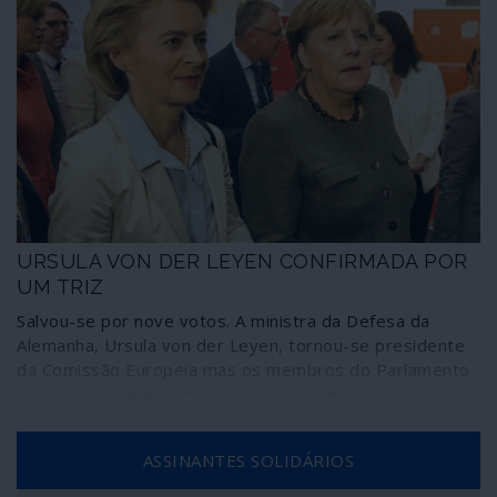
URSULA VON DER LEYEN CONFIRMADA POR
UM TRIZ
Salvou-se por nove votos. A ministra da Defesa da
Alemanha, Ursula von der Leyen, tornou-se presidente
da Comissão Europeia mas os membros do Parlamento
Europeu limitaram-se a confirmar por nove votos a
escolha feita antecipadamente pelos eurocratas da
União. Na realidade, o bloco federalista estilhaçou-se e
ASSINANTES SOLIDÁRIOS
garantiu à direitista alemã apenas 383 votos dos 747
membros em exercício do Parlamento, o que significa a