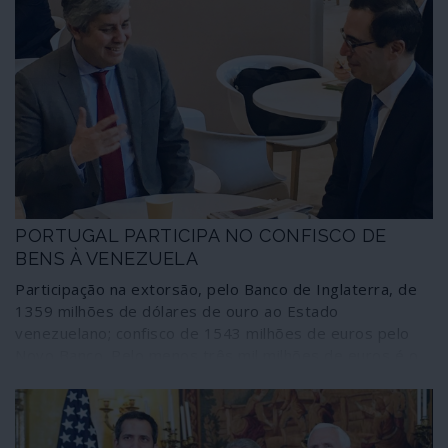
PORTUGAL PARTICIPA NO CONFISCO DE
BENS À VENEZUELA
Participação na extorsão, pelo Banco de Inglaterra, de
1359 milhões de dólares de ouro ao Estado
venezuelano; confisco de 1543 milhões de euros pelo
Novo Banco. Pelo menos três mil milhões de euros é o
montante da delapidação de bens do povo venezuelano
em que o governo de Portugal está envolvido, directa e
indirectamente. Dinheiro que Caracas não pode usar
para comprar medicamentos e outros bens de primeira