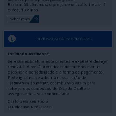
Bastam 50 cêntimos, o preço de um café, 1 euro, 5
americano contra o direito e o decoro na cena
euros, 10 euros…
internacional -ofendendo também o 25 de Abril e a
Constituição da República?
saber mais
RENOVAÇÃO DE ASSINATURAS
Estimado Assinante
,
Se a sua assinatura está prestes a expirar e desejar
renová-la deverá proceder como anteriormente:
escolher a periodicidade e a forma de pagamento.
Pode igualmente aderir à nossa acção de
"assinatura solidária", contribuindo assim para
reforço dos conteúdos de O Lado Oculto e
assegurando a sua continuidade.
Grato pelo seu apoio
O Colectivo Redactorial