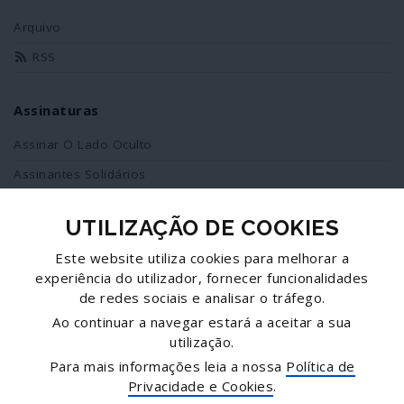
Arquivo
RSS
Assinaturas
Assinar O Lado Oculto
Assinantes Solidários
UTILIZAÇÃO DE COOKIES
Redes Sociais
Este website utiliza cookies para melhorar a
Siga-nos no facebook
experiência do utilizador, fornecer funcionalidades
de redes sociais e analisar o tráfego.
Partilhe esta página
Ao continuar a navegar estará a aceitar a sua
utilização.
Facebook
Para mais informações leia a nossa
Política de
Twitter
Privacidade e Cookies
.