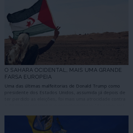
O SAHARA OCIDENTAL, MAIS UMA GRANDE
FARSA EUROPEIA
Uma das últimas malfeitorias de Donald Trump como
presidente dos Estados Unidos, assumida já depois de
ter perdido as eleições, foi mais uma atrocidade contra
o direito internacional: o reconhecimento “da soberania
marroquina sobre a totalidade do território do Sahara
Ocidental”. Significativamente, a decisão passou quase
despercebida; não consta que o secretário-geral da
ONU, a União Europeia ou o ministro português dos