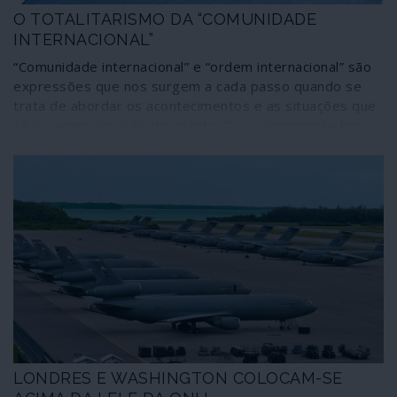
O TOTALITARISMO DA “COMUNIDADE
INTERNACIONAL”
“Comunidade internacional” e “ordem internacional” são
expressões que nos surgem a cada passo quando se
trata de abordar os acontecimentos e as situações que
se sucedem através do mundo. O uso recorrente tem
contribuído para transformá-las numa espécie de
muletas de linguagem em que vão perdendo conteúdo,
esbatendo-se assim a realidade dos seus conteúdos e
significados actuais. Desse desvanecimento surgem
múltiplas interpretações e a confusão generalizada –
que nada tem de inocente. Prevalecendo então o
sistema sem mandato que dá corpo à ordem global
neoliberal.
LONDRES E WASHINGTON COLOCAM-SE