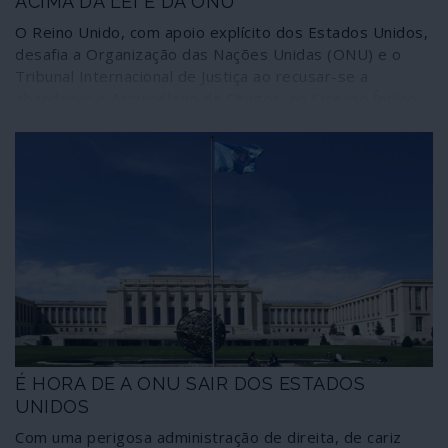
ACIMA DA LEI E DA ONU
O Reino Unido, com apoio explícito dos Estados Unidos,
desafia a Organização das Nações Unidas (ONU) e o
Tribunal Internacional de Justiça ao recusar-se a
abandonar o Arquipélago de Chagos, no Oceano Índico,
para reintegração na soberania das Ilhas Maurícias, da
qual foi dissociado ilegalmente. Ignoram-se ainda os
procedimentos que o secretário-geral da ONU irá
adopar para fazer cumprir as deliberações da
organização e do Tribunal.
É HORA DE A ONU SAIR DOS ESTADOS
UNIDOS
Com uma perigosa administração de direita, de cariz