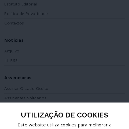
Estatuto Editorial
Política de Privacidade
Contactos
Notícias
Arquivo
RSS
Assinaturas
Assinar O Lado Oculto
Assinantes Solidários
UTILIZAÇÃO DE COOKIES
Redes Sociais
Este website utiliza cookies para melhorar a
Siga-nos no facebook