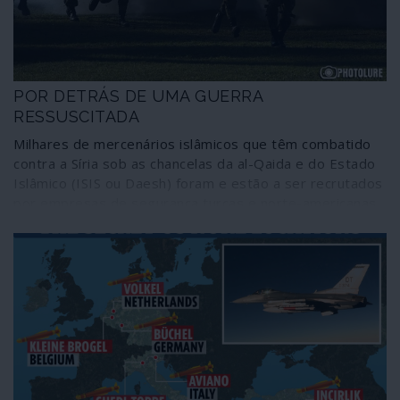
POR DETRÁS DE UMA GUERRA
RESSUSCITADA
Milhares de mercenários islâmicos que têm combatido
contra a Síria sob as chancelas da al-Qaida e do Estado
Islâmico (ISIS ou Daesh) foram e estão a ser recrutados
por empresas de segurança turcas e norte-americanas
para acordarem da letargia de 25 anos o conflito de
Nagorno-Karabakh entre a Arménia e o Azerbaijão.
Tendo em consideração que o status quo regional e
internacional da disputa se tem mantido mais ou menos
inalterado no último quarto de século, que interesses
estão por detrás do despertar da guerra? A declaração
recente de um cessar-fogo é importante mas não
garante que fique aberto o caminho para aproximar
posições.