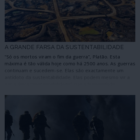
NATO reciclaram numerosos criminosos um pouco por
todo o mundo, ultimamente nos países bálticos e na
Ucrânia. Estes veiculam abertamente uma ideologia
racial que, aliás, nunca abandonaram.
A GRANDE FARSA DA SUSTENTABILIDADE
“Só os mortos viram o fim da guerra”, Platão. Esta
máxima é tão válida hoje como há 2500 anos. As guerras
continuam e sucedem-se. Elas são exactamente um
antídoto da sustentabilidade. Elas podem mesmo vir a
ser a única “sustentabilidade” que a humanidade
moderna conhece – destruição sem fim, matanças,
exploração desavergonhada da Mãe Terra e dos seres
que a habitam, incluindo os humanos.