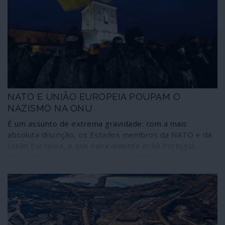
Negócios Estrangeiros tenham manifestado
publicamente qualquer reserva em relação a tão
flagrante ilegalidade.
NATO E UNIÃO EUROPEIA POUPAM O
NAZISMO NA ONU
É um assunto de extrema gravidade: com a mais
absoluta discrição, os Estados membros da NATO e da
União Europeia, o que naturalmente inclui Portugal,
abstiveram-se nas Nações Unidas sobre o nazismo; uma
vergonhosa confissão, enquanto a própria União
Europeia vive dificuldades no seu funcionamento devido
às emanações fascistas na Polónia, na Hungria e nos
Estados bálticos, tratadas, com muito pudor, como
“populistas”, “nacionalistas” ou “iliberais”. Na verdade,
desde a Segunda Guerra Mundial, a CIA e depois a