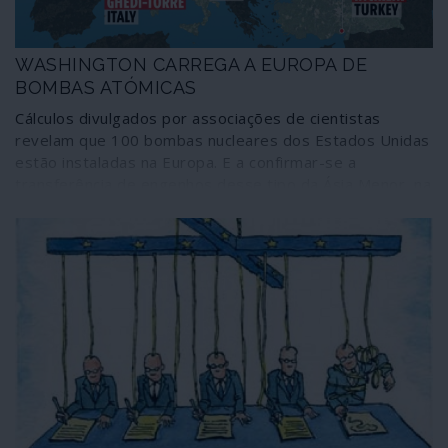
WASHINGTON CARREGA A EUROPA DE
BOMBAS ATÓMICAS
Cálculos divulgados por associações de cientistas
revelam que 100 bombas nucleares dos Estados Unidas
estão instaladas na Europa. E a confirmar-se a
transferência de engenhos desse tipo da Ásia Menor, na
Turquia, para território europeu, presumivelmente
Itália, dentro em breve haverá 150 bombas atómicas
em Estados membros da União Europeia. Claro que não
serão precisas tantas para liquidar o planeta e a
humanidade, tornando a ameaça das alterações
climáticas uma redundância. Mas os Estados Unidos e,
pelos vistos, os dirigentes europeus gostam que os
povos estejam reféns de estratégias de terror.