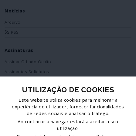
Notícias
Arquivo
RSS
Assinaturas
Assinar O Lado Oculto
Assinantes Solidários
UTILIZAÇÃO DE COOKIES
Redes Sociais
Este website utiliza cookies para melhorar a
Siga-nos no facebook
experiência do utilizador, fornecer funcionalidades
de redes sociais e analisar o tráfego.
Partilhe esta página
Ao continuar a navegar estará a aceitar a sua
utilização.
Facebook