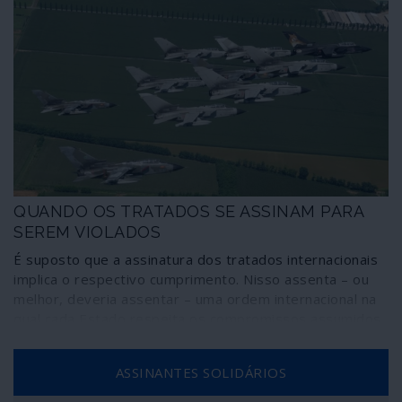
QUANDO OS TRATADOS SE ASSINAM PARA
SEREM VIOLADOS
É suposto que a assinatura dos tratados internacionais
implica o respectivo cumprimento. Nisso assenta – ou
melhor, deveria assentar – uma ordem internacional na
qual cada Estado respeita os compromissos assumidos
perante os outros e as instâncias internacionais. Não é
assim, porém, que as coisas funcionam: a Itália, por
ASSINANTES SOLIDÁRIOS
exemplo, assinou o Tratado de Não-Proliferação de
armas Nucleares e possui armas nucleares no seu