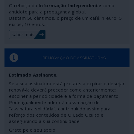
território, o que viola o compromisso assumido. Na
O reforço da
Informação Independente
como
verdade, trata-se de uma certa forma displicente de
antídoto para a propaganda global.
Bastam 50 cêntimos, o preço de um café, 1 euro, 5
olhar a legalidade internacional muito corrente entre
euros, 10 euros…
Estados membros de instituições como a NATO e a
União Europeia. Sendo o caso de Itália, como muito bem
saber mais
sabemos, não a excepção mas sim a regra.
RENOVAÇÃO DE ASSINATURAS
Estimado Assinante
,
Se a sua assinatura está prestes a expirar e desejar
renová-la deverá proceder como anteriormente:
escolher a periodicidade e a forma de pagamento.
Pode igualmente aderir à nossa acção de
"assinatura solidária", contribuindo assim para
reforço dos conteúdos de O Lado Oculto e
assegurando a sua continuidade.
Grato pelo seu apoio