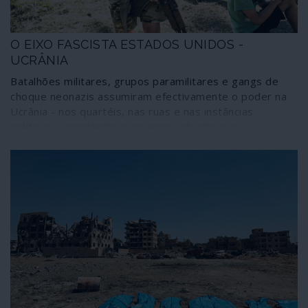
O EIXO FASCISTA ESTADOS UNIDOS -
UCRÂNIA
Batalhões militares, grupos paramilitares e gangs de
choque neonazis assumiram efectivamente o poder na
Ucrânia - nos quartéis, nas ruas e nas instâncias
políticas -, mantendo o governo sob ameaça
permanente de demissão no caso de não aplicar as
medidas que exigem. O território ucraniano tornou-se
um lugar de concentração, doutrinação e treino de
grupos fascistas de todo o mundo, sobretudo da
Europa, com luz verde dos Estados Unidos, que
fornecem armas e instrutores militares. O longo eixo
fascistas estende-se aos supremacistas brancos norte-
americanos, que recebem treino da estrutura nazi do
Batalhão Azov, a mais poderosa organização político-
militar da Ucrânia depois do golpe de Estado
"democrático" apoiado pela União Europeia.