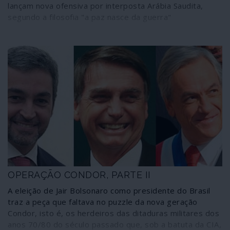
lançam nova ofensiva por interposta Arábia Saudita,
segundo a filosofia "a paz nasce da guerra"
OPERAÇÃO CONDOR, PARTE II
A eleição de Jair Bolsonaro como presidente do Brasil
traz a peça que faltava no puzzle da nova geração
Condor, isto é, os herdeiros das ditaduras militares dos
anos 70/80 do século passado que, sob a batuta da CIA,