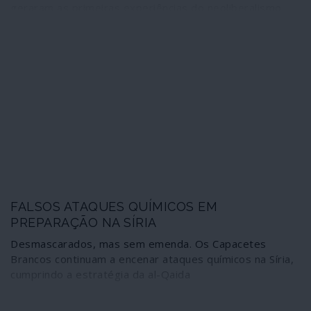
geraram as primeiras experiências do neoliberalismo
ortodoxo, puro e duro. Cerca de 50 mil mortos, 30 mil
desaparecidos, 400 mil presos políticos provocou a
primeira Operação Condor orquestrada pela CIA. Sob
métodos diferentes, mas com os mesmos objectivos e
maestros, a Operação Condor, Parte II procura a
sobrevivência do neoliberalismo sem contemplações
com a democracia, agora que a crise se arrasta e exige
uma espécie de regresso às origens.
FALSOS ATAQUES QUÍMICOS EM
PREPARAÇÃO NA SÍRIA
Desmascarados, mas sem emenda. Os Capacetes
Brancos continuam a encenar ataques químicos na Síria,
cumprindo a estratégia da al-Qaida