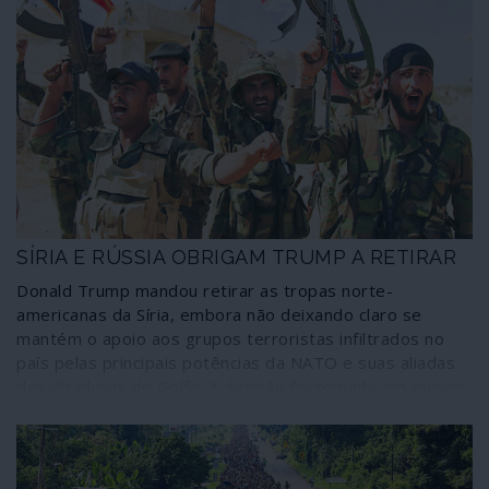
SÍRIA E RÚSSIA OBRIGAM TRUMP A RETIRAR
Donald Trump mandou retirar as tropas norte-
americanas da Síria, embora não deixando claro se
mantém o apoio aos grupos terroristas infiltrados no
país pelas principais potências da NATO e suas aliadas
das ditaduras do Golfo. A decisão foi tomada em menos
de dois meses e meio e deve-se a uma mudança da
relação de forças no terreno com a entrada em funções
dos novos sistemas militares fornecidos pela Rússia: as
baterias defensivas S-300 e a zona de exclusão aérea