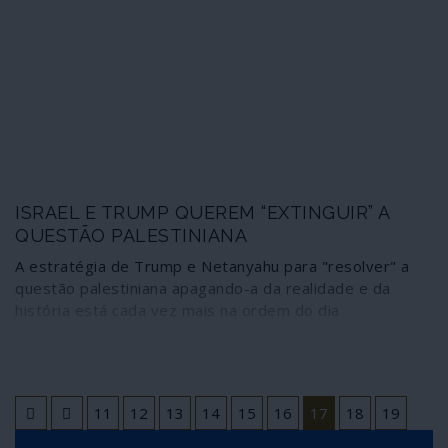
ISRAEL E TRUMP QUEREM “EXTINGUIR” A
QUESTÃO PALESTINIANA
A estratégia de Trump e Netanyahu para "resolver" a
questão palestiniana apagando-a da realidade e da
história está cada vez mais na ordem do dia
11
12
13
14
15
16
17
18
19