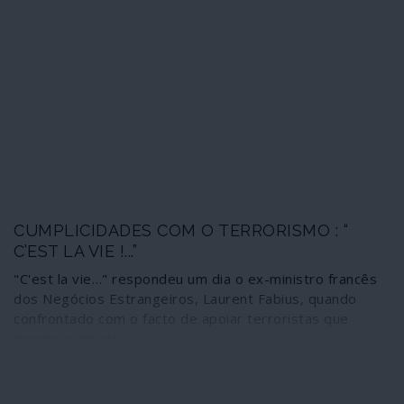
CUMPLICIDADES COM O TERRORISMO : “
C’EST LA VIE !...”
"C'est la vie…" respondeu um dia o ex-ministro francês
dos Negócios Estrangeiros, Laurent Fabius, quando
confrontado com o facto de apoiar terroristas que
depois combate