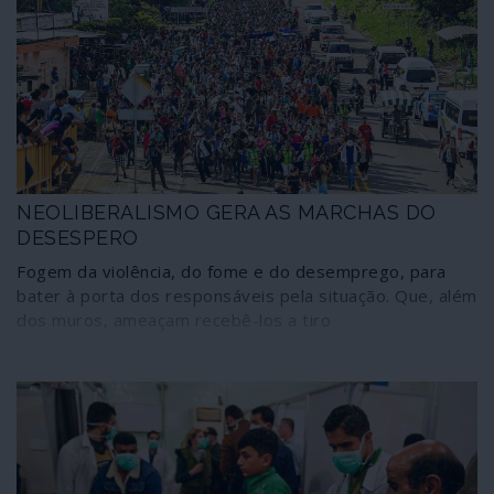
sobre a Síria garantida por meios electrónicos. Desde
que estes mecanismos estão operacionais os ataques
aéreos da "coligação internacional" foram reduzidos em
80%; e desde 18 de Setembro que Israel não tenta
qualquer incursão aérea em espaço sírio.
NEOLIBERALISMO GERA AS MARCHAS DO
DESESPERO
Fogem da violência, do fome e do desemprego, para
bater à porta dos responsáveis pela situação. Que, além
dos muros, ameaçam recebê-los a tiro