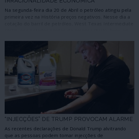
identificado?
IRRACIONALIDADE ECONÓMICA
Na segunda-feira dia 20 de Abril o petróleo atingiu pela
primeira vez na História preços negativos. Nesse dia a
cotação do barril de petróleo, West Texas Intermediate
(WTI), nos Estados Unidos da América (EUA), fixou-se
nuns espantosos 37,63 dólares negativos. No dia
seguinte desceu ainda mais. Note-se que o WTI é o
preço padrão para o petróleo dos EUA. Depois das
taxas de juro negativas temos, agora, uma das
principais mercadorias do comércio mundial a negociar
com preços negativos.
“INJECÇÕES” DE TRUMP PROVOCAM ALARME
As recentes declarações de Donald Trump alvitrando
que as pessoas podem tomar injecções de