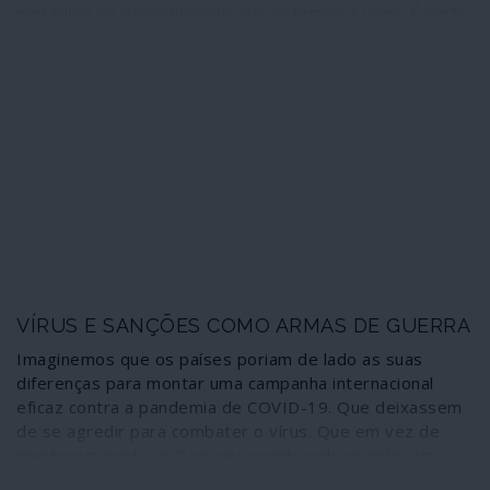
mergulho no desconhecido que estamos a viver. É certo
que a vocação assassina do coronavírus parece pecar
por escassa em relação às previsões dos adivinhos – 65
milhões de mortos - mas já iremos perceber que a
componente de pânico tem papel reservado nestas
matérias. Porém, ao cabo de uma década de sucessivas
“antecipações científicas”, de que o Event 201 foi a
etapa mais recente, há que dar relevo ao acontecimento
fundador destes exercícios visionários, datado de 2010
e que revela um realismo gritante. Sobretudo na
vertente que começa a ganhar forma à escala global: a
imposição do autoritarismo ou a vulgarização do
excepcionalismo.
VÍRUS E SANÇÕES COMO ARMAS DE GUERRA
Imaginemos que os países poriam de lado as suas
diferenças para montar uma campanha internacional
eficaz contra a pandemia de COVID-19. Que deixassem
de se agredir para combater o vírus. Que em vez de
manterem porta-aviões navegando pelo mundo, em
demonstrações de força, competiriam para apurar qual