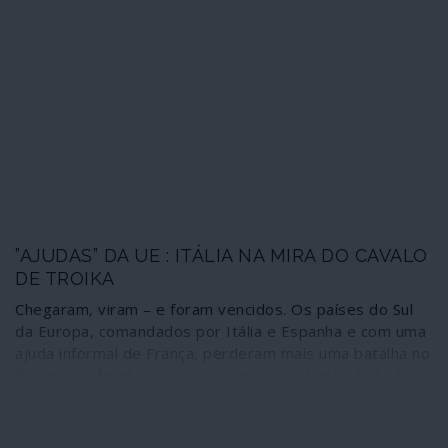
deles poderia fornecer mais máscaras faciais e
ventiladores. Não acham que isto seria terrível? Um
sinal de uma nova e perigosa ameaça?
”AJUDAS” DA UE : ITÁLIA NA MIRA DO CAVALO
DE TROIKA
Chegaram, viram – e foram vencidos. Os países do Sul
da Europa, comandados por Itália e Espanha e com uma
ajuda informal de França, perderam mais uma batalha no
Eurogrupo frente aos seus vizinhos do Norte. Esta é a
realidade da prolongada reunião que antecedeu a
Páscoa e que continuou a ser dominada pela Alemanha –
por muito que este país tenha tentado manter-se