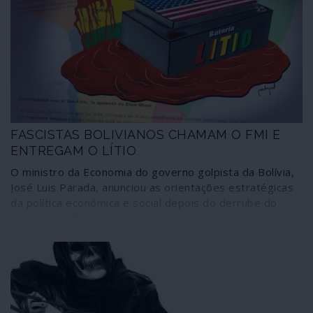
40% no trimestre em curso.
FASCISTAS BOLIVIANOS CHAMAM O FMI E
ENTREGAM O LÍTIO
O ministro da Economia do governo golpista da Bolívia,
José Luis Parada, anunciou as orientações estratégicas
da política económica e social depois do derrube do
governo legítimo do país: regresso do Fundo Monetário
Internacional (FMI), entrega dos recursos estratégicos
de lítio do Salar de Uyuni a empresas transnacionais
estrangeiras e expansão latifundiária da produção
agroindustrial através da utilização de transgénicos
(OGM, organismos geneticamente modificados. Todas
as medidas se orientam pelo favorecimento de