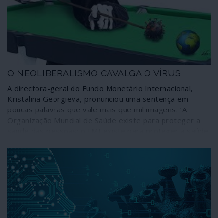
interesses imperialistas e das oligarquias internas,
desvendando as orientações a longo prazo de um
governo que se diz “transitório”.
O NEOLIBERALISMO CAVALGA O VÍRUS
A directora-geral do Fundo Monetário Internacional,
Kristalina Georgieva, pronunciou uma sentença em
poucas palavras que vale mais que mil imagens: “A
Organização Mundial de Saúde existe para proteger a
saúde das pessoas; o FMI existe para proteger a saúde
da economia mundial”. Ficamos avisados: ai dos povos
cujos dirigentes resolverem combater o cataclismo
económico gerado pelo novo coronavírus recorrendo às
bem conhecidas “ajudas” do FMI e das suas extensões
troikianas para consumo interno da União Europeia!