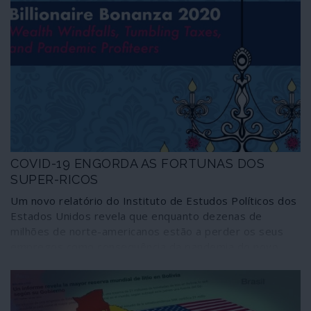
COVID-19 ENGORDA AS FORTUNAS DOS
SUPER-RICOS
Um novo relatório do Instituto de Estudos Políticos dos
Estados Unidos revela que enquanto dezenas de
milhões de norte-americanos estão a perder os seus
empregos como consequência da pandemia do novo
coronavírus a elite dos super-ricos do país aumentou o
seu património líquido em 282 mil milhões de dólares
em apenas 23 dias. Isto acontece apesar de as
previsões económicas admitirem uma contracção de