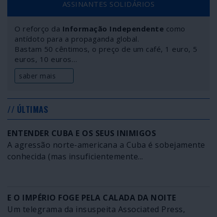
ASSINANTES SOLIDÁRIOS
latino-americanos pelas políticas de austeridade, a
especulação financeira e imobiliária dos últimos anos,
O reforço da
Informação Independente
como
criaram um palco propício ao desencadear de uma crise
antídoto para a propaganda global.
económica de grande magnitude ao menor abalo.
Bastam 50 cêntimos, o preço de um café, 1 euro, 5
euros, 10 euros…
saber mais
// ÚLTIMAS
ENTENDER CUBA E OS SEUS INIMIGOS
A agressão norte-americana a Cuba é sobejamente
conhecida (mas insuficientemente...
E O IMPÉRIO FOGE PELA CALADA DA NOITE
Um telegrama da insuspeita Associated Press,