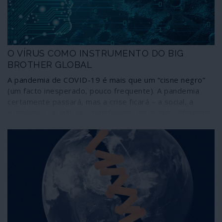
O VÍRUS COMO INSTRUMENTO DO BIG
BROTHER GLOBAL
A pandemia de COVID-19 é mais que um “cisne negro”
(um facto inesperado, pouco frequente). A pandemia
certamente passará, mas a crise ficará – a social, a
económica, a política – significando um mundo diferente
que nem os mais ousados cientistas sociais e
politólogos podem imaginar, com uma estimativa de
mais de três mil milhões de desempregados.