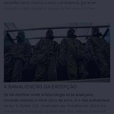
desinfectante contra o novo coronavírus geraram
elevada preocupação e provocaram uma intensa
campanha de esclarecimento contra os elevados riscos
de tal procedimento.
A BANALIZAÇÃO DA EXCEPÇÃO
Se há domínio onde a futurologia está avançada,
tocando mesmo o nível zero de erro, é o das pandemias
virais. O Event 201, realizado em Outubro de 2019 em
Nova York, antecipou apenas em dois meses o terrível