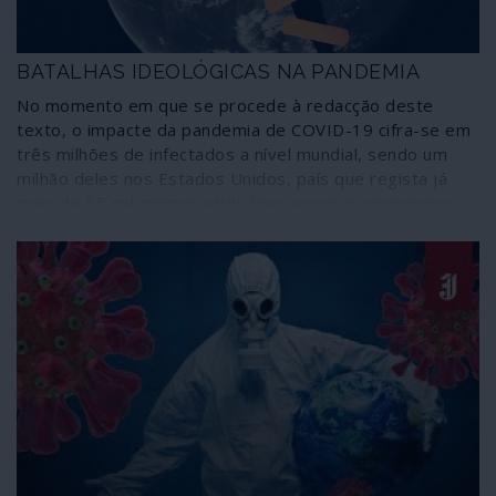
BATALHAS IDEOLÓGICAS NA PANDEMIA
No momento em que se procede à redacção deste
texto, o impacte da pandemia de COVID-19 cifra-se em
três milhões de infectados a nível mundial, sendo um
milhão deles nos Estados Unidos, país que regista já
mais de 55 mil mortes atribuídas ao novo coronavírus,
havendo ainda aquelas que não foram contabilizadas e
as que se deveram à estratégia de diversionismo
mediático de Donald Trump (como foi a de sugerir
publicamente a administração de desinfectantes como
remédio...). Permanecem desconhecidas as origens do
novo coronavírus, mas são reveladoras as políticas
adoptadas diferenciadamente por diversos países e já
visíveis as suas consequências.