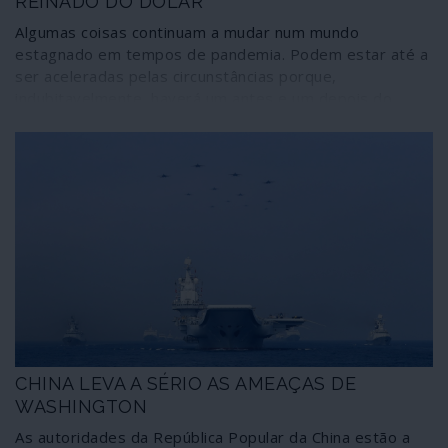
REINADO DO DÓLAR
Algumas coisas continuam a mudar num mundo
estagnado em tempos de pandemia. Podem estar até a
ser aceleradas pelas circunstâncias porque,
indubitavelmente, haverá um antes e um depois do
COVID-19 por muitas que sejam as incertezas
avolumando-se em relação ao futuro, mesmo o mais
próximo. Coisas que estão em mudança são o dinheiro e
as formas de pagamento. A China iniciou há poucas
semanas os testes de pagamento com uma nova moeda
sem existência física: o yuan digital. Trata-se de uma
etapa para o lançamento do chamado Pagamento
Electrónico em Moeda Digital. São fortes os indícios de
que o yuan digital soberano em preparação poderá ser
garantido por ouro – ao contrário do que acontece com
o dólar norte-americano, a moeda de reserva mundial.
Tudo isto significa que a partir daí nada ficará como
CHINA LEVA A SÉRIO AS AMEAÇAS DE
dantes em termos de pagamentos internacionais. Será
esta uma das razões sub-reptícias para a incontida ira
WASHINGTON
de Washington contra Pequim?
As autoridades da República Popular da China estão a