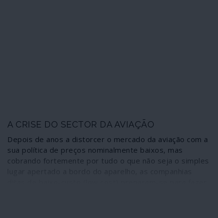
desembarque nas costas do Estado de La Guaira.
A CRISE DO SECTOR DA AVIAÇÃO
Depois de anos a distorcer o mercado da aviação com a
sua política de preços nominalmente baixos, mas
cobrando fortemente por tudo o que não seja o simples
lugar apertado a bordo do aparelho, as companhias
ditas de baixo-custo (low cost) preparam-se para fazer
os seus trabalhadores suportar o preço das medidas de
restrição às viagens impostas por necessidades de
saúde pública. Isto apesar de elevadas ajudas recebidas