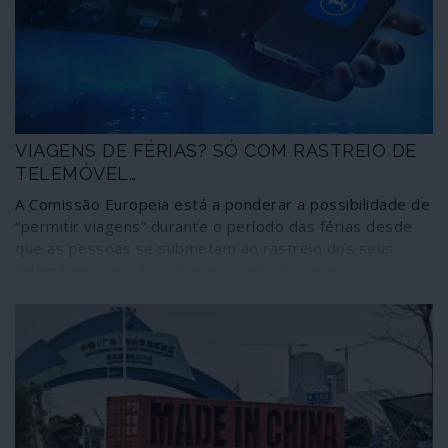
VIAGENS DE FÉRIAS? SÓ COM RASTREIO DE
TELEMÓVEL…
A Comissão Europeia está a ponderar a possibilidade de
“permitir viagens” durante o período das férias desde
que as pessoas se submetam ao rastreio dos seus
telemóveis para fiscalizar os contactos que
estabeleçam – um método de controlo dos cidadãos
que adquire cada vez mais adeptos entre membros das
principais instâncias da União Europeia.