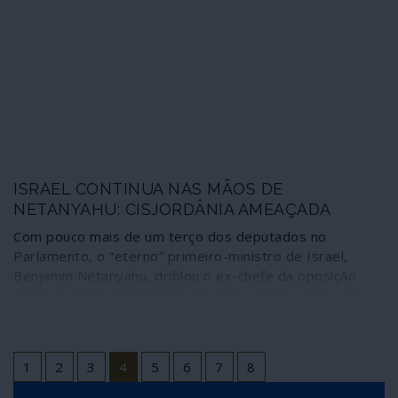
do Estado ao longo da última década.
ISRAEL CONTINUA NAS MÃOS DE
NETANYAHU: CISJORDÂNIA AMEAÇADA
Com pouco mais de um terço dos deputados no
Parlamento, o “eterno” primeiro-ministro de Israel,
Benjamin Netanyahu, driblou o ex-chefe da oposição
como se fosse um simples amador e avança para um
governo de maioria no qual assegurou poderes para
designar os juízes que o deveriam julgar por corrupção.
E, sobretudo, garantiu condições para iniciar a anexação
1
2
3
4
5
6
7
8
da Cisjordânia, o maior assalto dos últimos tempos
contra os palestinianos e o direito internacional, com as