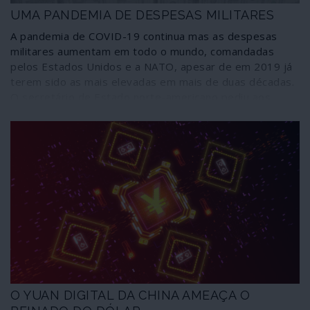
UMA PANDEMIA DE DESPESAS MILITARES
A pandemia de COVID-19 continua mas as despesas
militares aumentam em todo o mundo, comandadas
pelos Estados Unidos e a NATO, apesar de em 2019 já
terem sido as mais elevadas em mais de duas décadas.
O secretário de Estado norte-americano pediu aos
aliados mais 400 mil milhões de dólares para gastos de
guerra numa altura em que são necessários enormes
recursos para a saúde dos cidadãos e em que o
desemprego ataca como um flagelo. Mas não nos
preocupemos com isso porque alguém está a publicar
anúncios de emprego: a NATO.
O YUAN DIGITAL DA CHINA AMEAÇA O