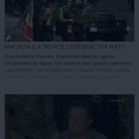
advertência que este facto representa, sobretudo numa
democracia que começa por estar amputada na cabeça
do Estado.
MACRON E A “MORTE CEREBRAL” DA NATO
O presidente francês, Emmanuel Macron, agitou
certamente as águas nos últimos dias quando lamentou
que a NATO, comandada pelos Estados Unidos, esteja
“em morte cerebral”. Os seus comentários, porém,
parecem muito menos relacionados com uma avaliação
objectiva e os princípios da aliança do que com uma
necessidade de autoafirmação do dirigente gaulês.