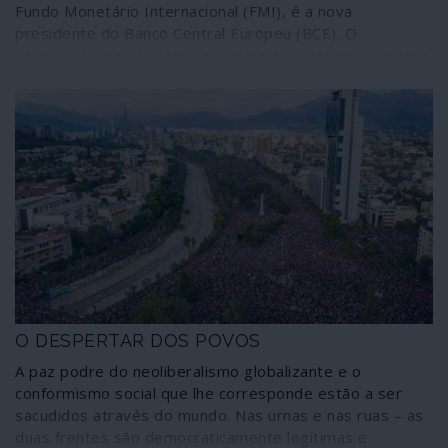
Fundo Monetário Internacional (FMI), é a nova
presidente do Banco Central Europeu (BCE). O
presidente francês, Emmanuel Macron, agindo em nome
de poderosos interesses bancários, foi fundamental
para a sua indicação. Muito elogiada pela comunicação
social dominante, Lagarde é igualmente a favorita de
Wall Street e da Reserva Federal (banco central) dos
Estados Unidos. A imprensa omite, porém, que Lagarde
é uma funcionária corrupta envolvida em fraude
financeira. A presidente do BCE tem antecedentes
criminais.
O DESPERTAR DOS POVOS
A paz podre do neoliberalismo globalizante e o
conformismo social que lhe corresponde estão a ser
sacudidos através do mundo. Nas urnas e nas ruas – as
duas frentes são democraticamente legítimas e