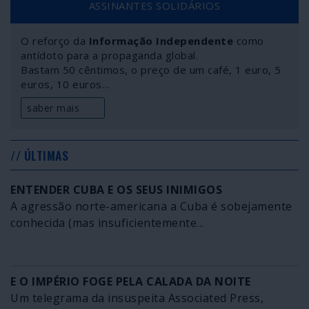
ASSINANTES SOLIDÁRIOS
adoeciam ou perdiam o trabalho, tornando o seguro
totalmente inoperante e inútil para a pessoa segura.
O reforço da
Informação Independente
como
antídoto para a propaganda global.
Bastam 50 cêntimos, o preço de um café, 1 euro, 5
euros, 10 euros…
saber mais
// ÚLTIMAS
ENTENDER CUBA E OS SEUS INIMIGOS
A agressão norte-americana a Cuba é sobejamente
conhecida (mas insuficientemente...
E O IMPÉRIO FOGE PELA CALADA DA NOITE
Um telegrama da insuspeita Associated Press,