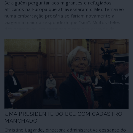
Se alguém perguntar aos migrantes e refugiados
africanos na Europa que atravessaram o Mediterrâneo
numa embarcação precária se fariam novamente a
viagem a maioria responderá que “sim”. Muitos deles
deslocaram-se em carrinhas e camiões através do
perigoso deserto do Saara e outros amontoaram-se em
frágeis embarcações que os levaram por águas
agitadas. Viram companheiros de viagem morrer de
sede ou afogados; apesar disso, estão convictos de que
fariam tudo de novo.
UMA PRESIDENTE DO BCE COM CADASTRO
MANCHADO
Christine Lagarde, directora administrativa cessante do