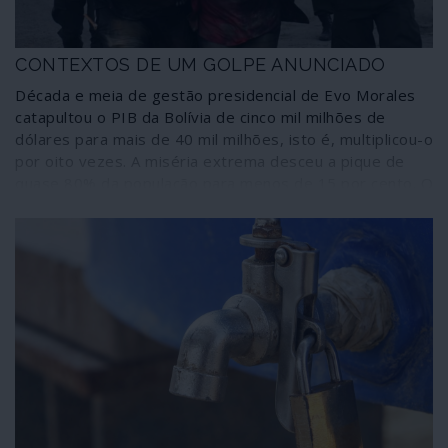
CONTEXTOS DE UM GOLPE ANUNCIADO
Década e meia de gestão presidencial de Evo Morales
catapultou o PIB da Bolívia de cinco mil milhões de
dólares para mais de 40 mil milhões, isto é, multiplicou-o
por oito vezes. A miséria extrema desceu a pique de
quase 80% da população para menos de 15 por cento. O
crescimento económico anual estabilizou nos quatro por
cento. O sistema político colonial transformou-se num
Estado plurinacional, as mulheres e os povos indígenas
conquistaram as vozes que não tiveram em 500 anos. O
regime neoliberal globalista ficou fora de jogo na Bolívia,
onde os recursos naturais foram postos ao serviço das
populações. Há coisas que o imperialismo e a sua casa
mãe, os Estados Unidos da América, não conseguem
perdoar no “quintal das traseiras”. Mais cinco anos de
espera, pelo menos, não podiam acontecer. Então
chegou o golpe.