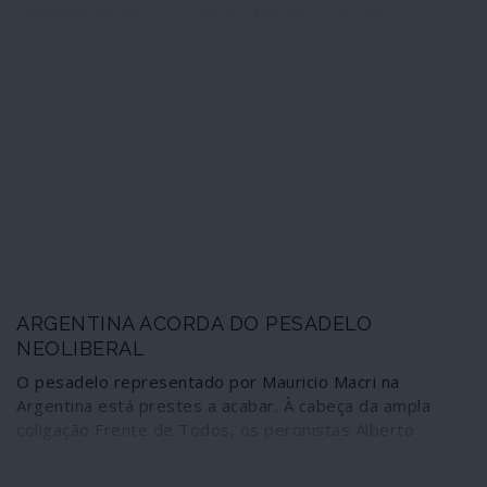
complementares – os povos dão sinais de que a
sonolência hipnótica induzida pelo entertainment
mediático em que se transformou tudo o que tem a ver
com a vida das pessoas é uma arma que também se
desgasta, desmascara e vai perdendo eficácia. Uma
faúlha representada por um aumento de preços, um
corte de subsídios sociais, o lançamento de mais um
imposto tornaram-se agora susceptíveis de provocar
grandes e vibrantes explosões sociais. A arbitrariedade
e a impunidade do sistema dominante começam a
encontrar barreiras humanas.
ARGENTINA ACORDA DO PESADELO
NEOLIBERAL
O pesadelo representado por Mauricio Macri na
Argentina está prestes a acabar. À cabeça da ampla
coligação Frente de Todos, os peronistas Alberto
Fernández (presidente) e Cristina Kirchner (vice-
presidente) venceram as eleições sob a promessa de