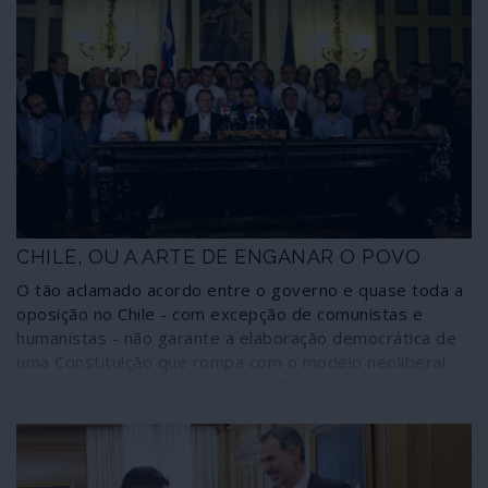
CHILE, OU A ARTE DE ENGANAR O POVO
O tão aclamado acordo entre o governo e quase toda a
oposição no Chile - com excepção de comunistas e
humanistas - não garante a elaboração democrática de
uma Constituição que rompa com o modelo neoliberal
imposto pela férrea ditadura de Pinochet. O acordo não
garante mesmo a elaboração da Constituição por uma
assembleia constituinte totalmente eleita por voto
directo. E reserva a exigência de aprovação da Carta
por dois terços dos constituintes, entregando as