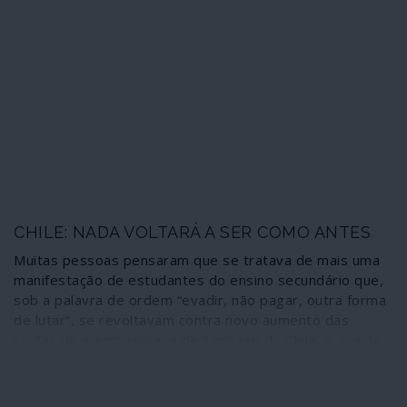
combater a ditadura económica e social imposta pelos
Estados Unidos e o seu braço imperial, o FMI. Nos dias
em que o neoliberalismo sofre derrotas como na Bolívia
e contestação nas ruas do Chile, Equador, Peru e
Honduras, os resultados na Argentina desanuviam um
pouco mais os horizontes na América Latina e
contribuem para isolar aberrações como as do Brasil e
Paraguai. Além de devolverem a esperança aos tão
martirizados argentinos, vítimas de uma quebra de 10%
do PIB em dez anos e das múltiplas tragédias humanas
e sociais que isso representa.
CHILE: NADA VOLTARÁ A SER COMO ANTES
Muitas pessoas pensaram que se tratava de mais uma
manifestação de estudantes do ensino secundário que,
sob a palavra de ordem “evadir, não pagar, outra forma
de lutar”, se revoltavam contra novo aumento das
tarifas do metropolitano de Santiago do Chile, o quarto
em menos de dois anos. A acção dos estudantes foi
reprimida brutalmente, como é característica da polícia
chilena. Mas o movimento foi retomado pouco depois