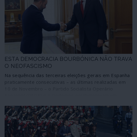
decisões essenciais do país ao veto dos mesmos de
sempre. Assim se engana um poderoso e genuíno
levantamento popular.
ESTA DEMOCRACIA BOURBÓNICA NÃO TRAVA
O NEOFASCISMO
Na sequência das terceiras eleições gerais em Espanha
praticamente consecutivas – as últimas realizadas em
10 de Novembro – o Partido Socialista Operário
Espanhol (PSOE) e o Podemos estabeleceram um
primeiro acordo de coligação para governar sem a
direita. O caminho para alcançar maioria parlamentar,
porém, é ainda longo e exige alguns acordos mais num
cenário caracterizado pela situação na Catalunha e pela
significativa subida eleitoral do grupo fascista Vox.
Publicamos uma importante reflexão sobre a