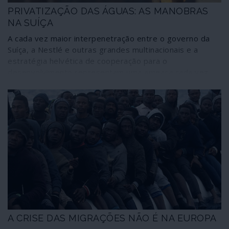
PRIVATIZAÇÃO DAS ÁGUAS: AS MANOBRAS
NA SUÍÇA
A cada vez maior interpenetração entre o governo da
Suíça, a Nestlé e outras grandes multinacionais e a
estratégia helvética de cooperação para o
desenvolvimento representam uma ameaça cada vez
mais premente sobre os recursos aquíferos de todo o
planeta. A ganância privatizadora da água que move as
maiores empresas globais do sector alimentar encontra
em Genebra uma poderosa alavanca que mina o acesso
universal à água como um direito humano fundamental.
A CRISE DAS MIGRAÇÕES NÃO É NA EUROPA