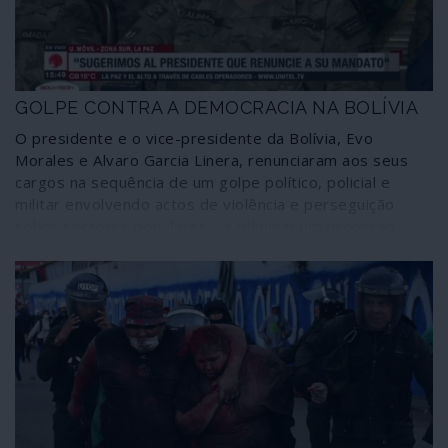
GOLPE CONTRA A DEMOCRACIA NA BOLÍVIA
O presidente e o vice-presidente da Bolívia, Evo
Morales e Alvaro Garcia Linera, renunciaram aos seus
cargos na sequência de um golpe político, policial e
militar envolvendo actos de violência e perseguição
sobre sectores populares - a culminar um processo
terrorista de contestação dos resultados de eleições
legítimas, livres e democráticas. Em todo o
desenvolvimento do processo, iniciado muito antes do
acto eleitoral, estiveram sectores directamente
patrocinados pela embaixada dos Estados Unidos em La
Paz.