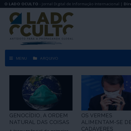
O LADO OCULTO
- Jornal Digital de Informação Internacional |
Dir
MENU
ARQUIVO
GENOCÍDIO, A ORDEM
OS VERMES
NATURAL DAS COISAS
ALIMENTAM-SE D
CADÁVERES