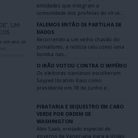
possuir
entidades que integram a
rás. Agora
do
comunidade dos profetas do vírus...
 preço do
aram as
FALEMOS ENTÃO DE PARTILHA DE
DE”, UM
-se o pânico
DADOS
COS
iro.
Recorrendo a um velho chavão do
e um ano as
jornalismo, a notícia caiu como uma
ões
bomba nas...
 contam no
er entrado
O IRÃO VOTOU CONTRA O IMPÉRIO
 “agenda
Os eleitores iranianos escolheram
s radicais
Sayyed Ibrahim Raisi como
 mudanças
presidente em 18 de Junho e...
 bastião da
nómica
órum
PIRATARIA E SEQUESTRO EM CABO
al de
VERDE POR ORDEM DE
a
WASHINGTON
tema
Alex Saab, enviado especial do
ião deste
governo da Venezuela para a União
“as partes