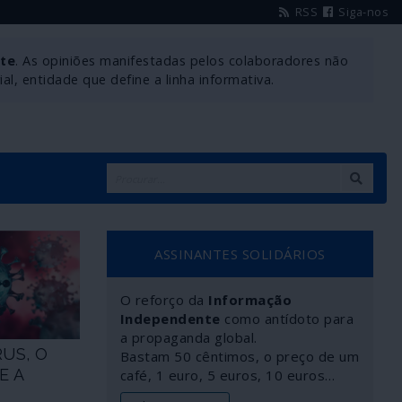
RSS
Siga-nos
nte
. As opiniões manifestadas pelos colaboradores não
l, entidade que define a linha informativa.
ASSINANTES SOLIDÁRIOS
O reforço da
Informação
Independente
como antídoto para
a propaganda global.
US, O
Bastam 50 cêntimos, o preço de um
E A
café, 1 euro, 5 euros, 10 euros…