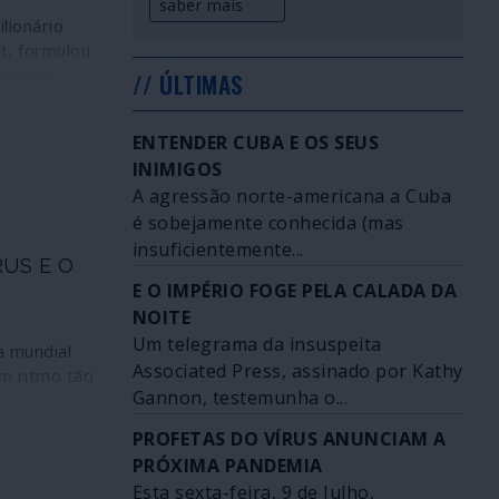
saber mais
ilionário
t, formulou
gunta:
// ÚLTIMAS
ados para
 gripe?” A
ENTENDER CUBA E OS SEUS
 levou à
INIMIGOS
e de
A agressão norte-americana a Cuba
 da Saúde”
é sobejamente conhecida (mas
 em 2015,
insuficientemente...
US E O
m discussão
E O IMPÉRIO FOGE PELA CALADA DA
 desta
NOITE
a: causas
Um telegrama da insuspeita
rrorismo. O
a mundial
icado em
Associated Press, assinado por Kathy
m ritmo tão
ndo em
Gannon, testemunha o...
 a
nto do
ção da taxa
PROFETAS DO VÍRUS ANUNCIAM A
 contudo na
 a
PRÓXIMA PANDEMIA
rau de
 do
 cada nação
Esta sexta-feira, 9 de Julho,
vo da China