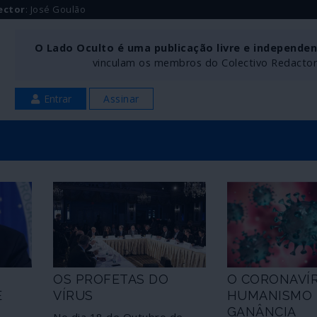
ector
: José Goulão
O Lado Oculto é uma publicação livre e independe
vinculam os membros do Colectivo Redactoria
Entrar
Assinar
OS PROFETAS DO
O CORONAVÍR
E
VÍRUS
HUMANISMO 
GANÂNCIA