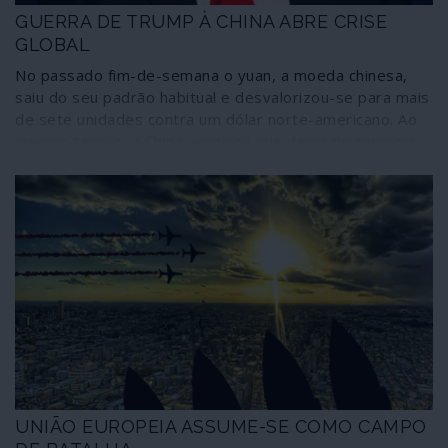
GUERRA DE TRUMP À CHINA ABRE CRISE
GLOBAL
No passado fim-de-semana o yuan, a moeda chinesa,
saiu do seu padrão habitual e desvalorizou-se para mais
de sete unidades contra um dólar norte-americano. Ao
mesmo tempo, a China anunciou que deixa de comprar
produtos agrícolas aos Estados Unidos. A estratégia
comercial delineada por Trump e pelos
neoconservadores norte-americanos implodiu. Passou-
se de uma guerra de tarifas comerciais para uma guerra
económica mais ampla, na qual serão aplicadas outras
tácticas e medidas.
UNIÃO EUROPEIA ASSUME-SE COMO CAMPO