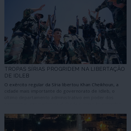
TROPAS SÍRIAS PROGRIDEM NA LIBERTAÇÃO
DE IDLEB
O exército regular da Síria libertou Khan Cheikhoun, a
cidade mais importante do governorato de Idleb, o
último departamento administrativo em poder dos
terroristas agrupados na al-Qaida e que são apoiados
por potências da NATO. Trata-se de um importante
resultado da vasta operação lançada pelas topas de
Damasco, com apoio da aviação russa, para retirar a
província do controlo dos terroristas.