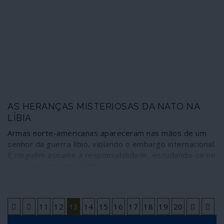
AS HERANÇAS MISTERIOSAS DA NATO NA
LÍBIA
Armas norte-americanas apareceram nas mãos de um
senhor da guerra líbio, violando o embargo internacional.
E ninguém assume a responsabilidade, escudando-se no
caos deixado pela NATO.
11
12
13
14
15
16
17
18
19
20