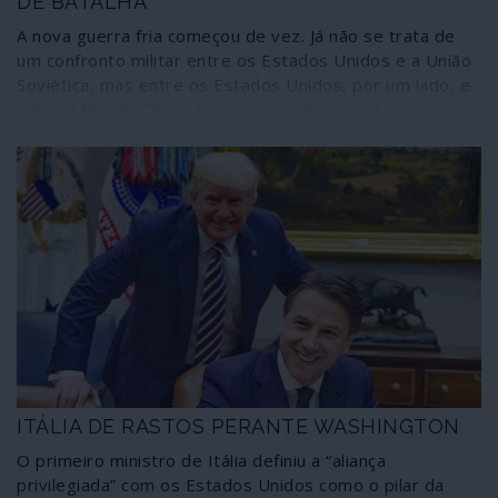
DE BATALHA
A nova guerra fria começou de vez. Já não se trata de
um confronto militar entre os Estados Unidos e a União
Soviética, mas entre os Estados Unidos, por um lado, e
o bloco Rússia-China, por outro. O abandono, por
Washington, do Tratado de Mísseis de Médio Alcance
(INF) e o anúncio de próximas conversações a três põe
fim aos anos de incerteza que temos vindo a viver. A
situação faz regressar a Europa Ocidental e Central ao
estatuto da primeira guerra fria: o de um campo de
batalha. Com o ámen da União Europeia.
ITÁLIA DE RASTOS PERANTE WASHINGTON
O primeiro ministro de Itália definiu a “aliança
privilegiada” com os Estados Unidos como o pilar da