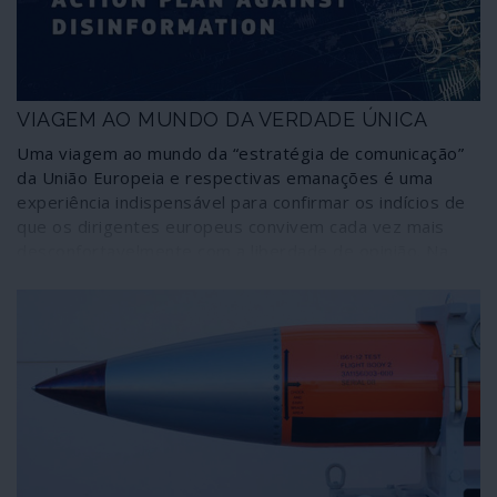
VIAGEM AO MUNDO DA VERDADE ÚNICA
Uma viagem ao mundo da “estratégia de comunicação”
da União Europeia e respectivas emanações é uma
experiência indispensável para confirmar os indícios de
que os dirigentes europeus convivem cada vez mais
desconfortavelmente com a liberdade de opinião. Na
verdade, como ilustra essa incursão, já encaram a
informação como propaganda, o contraditório como um
abuso e a liberdade como um delito. Está aberto o
caminho para a imposição da opinião única, em que se
baseiam todas as formas de censura, desde a dos
coronéis à dos “fact-checkers” contratados a peso de
ouro por Bruxelas.