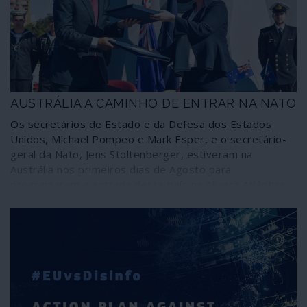
AUSTRÁLIA A CAMINHO DE ENTRAR NA NATO
Os secretários de Estado e da Defesa dos Estados
Unidos, Michael Pompeo e Mark Esper, e o secretário-
geral da Nato, Jens Stoltenberger, estiveram na
Austrália nos primeiros dias de Agosto para
programarem a entrada deste país na Aliança Atlântica.
O território australiano, de acordo com as intenções dos
visitantes, deverá receber mísseis nucleares de médio
alcance apontados à China