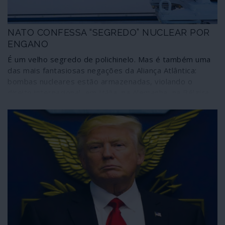
NATO CONFESSA “SEGREDO” NUCLEAR POR
ENGANO
É um velho segredo de polichinelo. Mas é também uma
das mais fantasiosas negações da Aliança Atlântica:
bombas nucleares estão armazenadas, violando o
direito internacional, em Itália, na Alemanha, na Bélgica,
na Holanda e na Turquia. Por engano, um membro da
Assembleia Parlamentar da NATO escreveu-o num
relatório - imediatamente retirado.