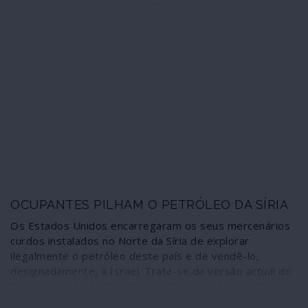
da Segunda Guerra Mundial. Posteriormente actuaram
como grupos de guerrilha anti-soviética sustentados
pelos serviços secretos de grandes potências
ocidentais. Hoje, no âmbito da guerra psicológica contra
a “ameaça russa”, os Irmãos da Floresta são glorificados
como heróis num documentário hollywoodesco da NATO
no qual, porém, não couberam as suas origens e filiação
nazis.
OCUPANTES PILHAM O PETRÓLEO DA SÍRIA
Os Estados Unidos encarregaram os seus mercenários
curdos instalados no Norte da Síria de explorar
ilegalmente o petróleo deste país e de vendê-lo,
designadamente, a Israel. Trata-se da versão actual do
negócio que foi feito com a colaboração do Estado
Islâmico quando este ocupou as mesmas regiões e