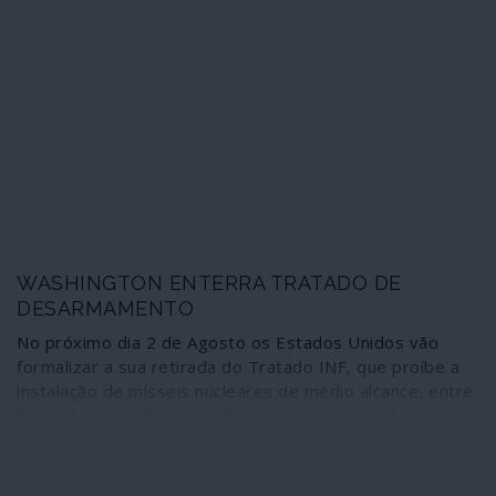
contrabandeou o petróleo para a Turquia – financiando-
se por essa via.
WASHINGTON ENTERRA TRATADO DE
DESARMAMENTO
No próximo dia 2 de Agosto os Estados Unidos vão
formalizar a sua retirada do Tratado INF, que proíbe a
instalação de mísseis nucleares de médio alcance, entre
500 e 5500 quilómetros. Trata-se de um pró-forma,
uma vez que o Pentágono decidiu há pelo menos um ano
e meio violar esse tratado e torná-lo inútil.