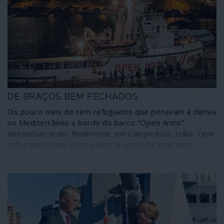
DE BRAÇOS BEM FECHADOS
Os pouco mais de cem refugiados que penavam à deriva
no Mediterrâneo a bordo do barco “Open Arms”
desembarcaram, finalmente, em Lampedusa, Itália. Cem
refugiados, cem vidas salvas à condição, mas uma
parcela ínfima de um drama que persiste mesmo quando
a comunicação social domesticada não dá por ele. A
embarcação, porém, foi apresada: parece que salvar
vidas é crime.