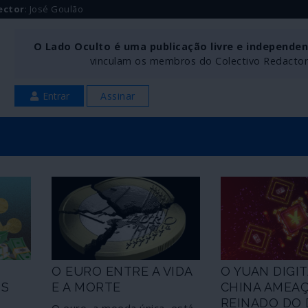
ector
: José Goulão
O Lado Oculto é uma publicação livre e independe
vinculam os membros do Colectivo Redactoria
Entrar
Assinar
O EURO ENTRE A VIDA
O YUAN DIGIT
OS
E A MORTE
CHINA AMEAÇ
REINADO DO