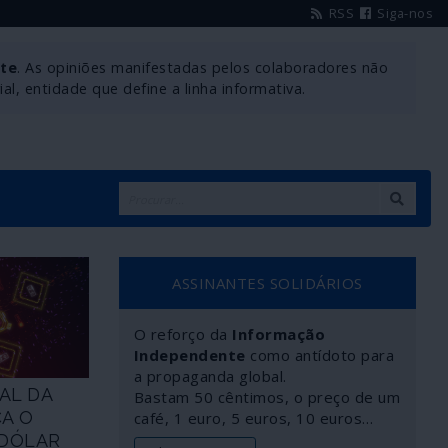
RSS
Siga-nos
nte
. As opiniões manifestadas pelos colaboradores não
l, entidade que define a linha informativa.
ASSINANTES SOLIDÁRIOS
O reforço da
Informação
Independente
como antídoto para
a propaganda global.
AL DA
Bastam 50 cêntimos, o preço de um
A O
café, 1 euro, 5 euros, 10 euros…
 DÓLAR