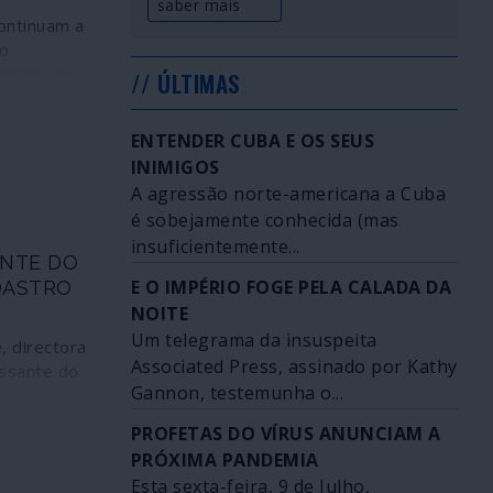
saber mais
ontinuam a
o
empos de
// ÚLTIMAS
 estar até
 pelas
ENTENDER CUBA E OS SEUS
rque,
INIMIGOS
, haverá um
A agressão norte-americana a Cuba
is do
é sobejamente conhecida (mas
itas que
zas
insuficientemente...
ENTE DO
m relação
E O IMPÉRIO FOGE PELA CALADA DA
DASTRO
o o mais
NOITE
que estão
Um telegrama da insuspeita
 dinheiro e
, directora
gamento. A
Associated Press, assinado por Kathy
essante do
poucas
Gannon, testemunha o...
es de
I), é a nova
PROFETAS DO VÍRUS ANUNCIAM A
uma nova
nco Central
PRÓXIMA PANDEMIA
ncia física:
 presidente
rata-se de
Esta sexta-feira, 9 de Julho,
el Macron,