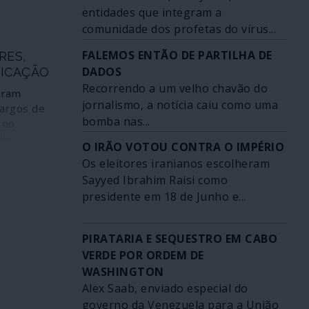
o
entidades que integram a
 de
hamado
comunidade dos profetas do vírus...
esses
rónico em
ndamental
FALEMOS ENTÃO DE PARTILHA DE
RES,
o fortes os
ção. Muito
DADOS
yuan digital
FICAÇÃO
municação
paração
Recorrendo a um velho chavão do
, Lagarde é
oram
tido por
jornalismo, a notícia caiu como uma
rita de Wall
cargos de
rio do que
rva Federal
bomba nas...
 no
ólar norte-
dos Estados
lho
O IRÃO VOTOU CONTRA O IMPÉRIO
eda de
sa omite,
beral que é
 Tudo isto
Os eleitores iranianos escolheram
rde é uma
. Ao cabo de
rtir daí nada
Sayyed Ibrahim Raisi como
pta
so de
tes em
presidente em 18 de Junho e...
ude
cias, a
mentos
sidente do
 der Leyen
erá esta uma
dentes
olha final
PIRATARIA E SEQUESTRO EM CABO
eptícias
ia da
ira de
VERDE POR ORDEM DE
a; e a
ra Pequim?
WASHINGTON
o FMI,
Alex Saab, enviado especial do
, foi
governo da Venezuela para a União
dente do