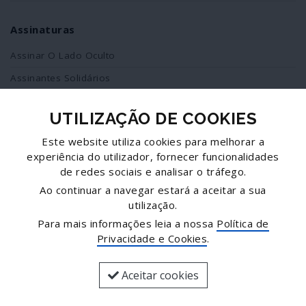
Assinaturas
Assinar O Lado Oculto
Assinantes Solidários
UTILIZAÇÃO DE COOKIES
Redes Sociais
Este website utiliza cookies para melhorar a
Siga-nos no facebook
experiência do utilizador, fornecer funcionalidades
de redes sociais e analisar o tráfego.
Partilhe esta página
Ao continuar a navegar estará a aceitar a sua
utilização.
Facebook
Para mais informações leia a nossa
Política de
Twitter
Privacidade e Cookies
.
Mais...
Aceitar cookies
© José Goulão - Comunicação, Unipessoal, Lda.