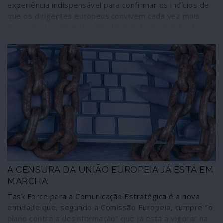
experiência indispensável para confirmar os indícios de
que os dirigentes europeus convivem cada vez mais
desconfortavelmente com a liberdade de opinião. Na
verdade, como ilustra essa incursão, já encaram a
informação como propaganda, o contraditório como um
abuso e a liberdade como um delito. Está aberto o
caminho para a imposição da opinião única, em que se
baseiam todas as formas de censura, desde a dos
coronéis à dos “fact-checkers” contratados a peso de
ouro por Bruxelas.
A CENSURA DA UNIÃO EUROPEIA JÁ ESTÁ EM
MARCHA
Task Force para a Comunicação Estratégica é a nova
entidade que, segundo a Comissão Europeia, cumpre "o
plano contra a desinformação" que já está a vigorar na