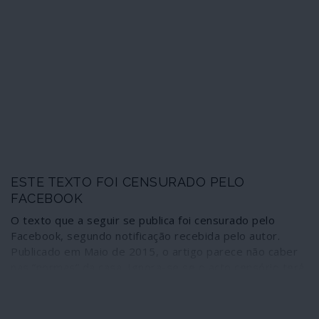
processo que apenas pode qualificar-se como “tortura
psicológica”.
ESTE TEXTO FOI CENSURADO PELO
FACEBOOK
O texto que a seguir se publica foi censurado pelo
Facebook, segundo notificação recebida pelo autor.
Publicado em Maio de 2015, o artigo parece não caber
nas “normas” da casa. Ignora-se se o acto censório terá
sido provocado por queixas de frequentadores ou como
resultado da actividade de “fact-check que a publicação
portuguesa de extrema direita Observador exerce em