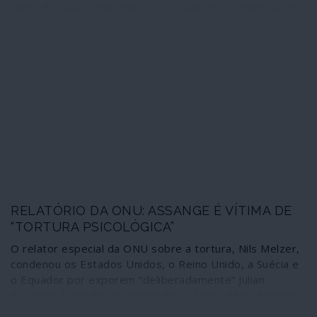
União Europeia. Um plano para combater "a deformação
e a falsificação dos factos para criar a confusão e minar
a confiança das pessoas nas instituições e nos
processos políticos estabelecidos". A Task Force é
constituída pelos verificadores, os executores do Fact-
checking, isto é, os novos censores. Trata-se de impor,
na comunicação social, "o respeito pelos nossos valores
europeus e os nossos direitos fundamentais", que são
também, por exemplo, os do Grupo dos Sete, da NATO,
certamente do FMI, do Banco Mundial. Valores e direitos
que, por definição, passam a ser os únicos admitidos. O
resto é fake: e assim será porque, como em qualquer
ditadura, ninguém verifica os verificadores.
RELATÓRIO DA ONU: ASSANGE É VÍTIMA DE
“TORTURA PSICOLÓGICA”
O relator especial da ONU sobre a tortura, Nils Melzer,
condenou os Estados Unidos, o Reino Unido, a Suécia e
o Equador por exporem “deliberadamente” Julian
Assange, fundador do WikiLeaks, a “anos de tratamento
ou punição cruel, desumano ou degradante”, um