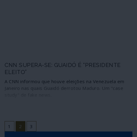
cooperação com o Facebook, instituindo-se assim como
comissão de censura e polícia do jornalismo. Reproduz-
se o texto na sua versão original, apesar de já ter
quatro anos, lembrando que o oligarca Kolomoisky, nele
citado, é o patrono do presidente ucraniano
recentemente eleito, Vladimir Zelenskiy.
CNN SUPERA-SE: GUAIDÓ É “PRESIDENTE
ELEITO”
A CNN informou que houve eleições na Venezuela em
Janeiro nas quais Guaidó derrotou Maduro. Um "case
study" de fake news.
1
2
3