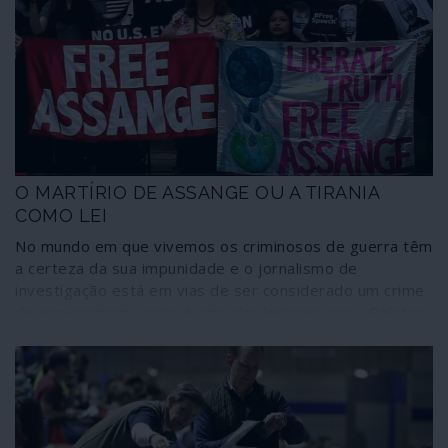
O MARTÍRIO DE ASSANGE OU A TIRANIA
COMO LEI
No mundo em que vivemos os criminosos de guerra têm
a certeza da sua impunidade e o jornalismo de
investigação está em vias de ser considerado um crime
de espionagem – esta é uma das leituras que o Relator
Especial das Nações Unidas sobre a Tortura, o suíço
Nils Melzer, faz do processo contra o fundador e
director do WikiLeaks, Julian Assange, conduzido pelos
Estados Unidos com a cumplicidade de vários governos,
entre eles Reino Unido, Suécia e Equador. Desde a
falsificação, pela polícia sueca, de um processo “por