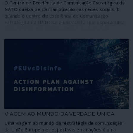
O Centro de Excelência de Comunicação Estratégica da
NATO queixa-se da manipulação nas redes sociais. E
quando o Centro de Excelência de Comunicação
Estratégica da NATO se queixa só há que esperar uma
intensificação das acções policiais de censura na
internet, com o pretexto de que as redes sociais são
incapazes de se regularem a si próprias. O cerco às
opiniões divergentes da doutrina oficial atlantista e
europeísta aperta-se e a NATO afina mecanismos
policiais para que não haja desvios à opinião única.
VIAGEM AO MUNDO DA VERDADE ÚNICA
Uma viagem ao mundo da “estratégia de comunicação”
da União Europeia e respectivas emanações é uma