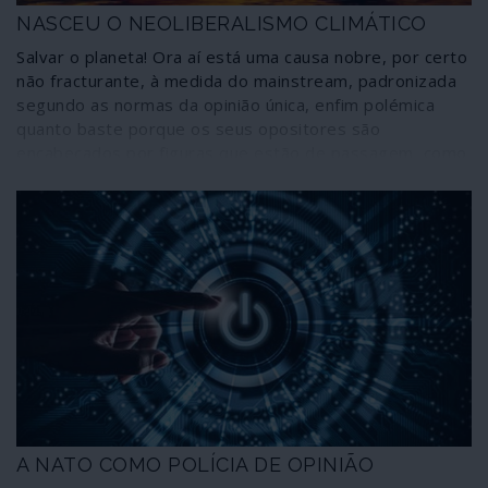
NASCEU O NEOLIBERALISMO CLIMÁTICO
Salvar o planeta! Ora aí está uma causa nobre, por certo
não fracturante, à medida do mainstream, padronizada
segundo as normas da opinião única, enfim polémica
quanto baste porque os seus opositores são
encabeçados por figuras que estão de passagem, como
Donald Trump, por certo uma excepção na tão
recomendável classe bipartidária e monolítica dos
Estados Unidos da América. Atentemos nos casos de
Obama, de Hillary Clinton, consabidamente tão amigos
do planeta e do ambiente.
A NATO COMO POLÍCIA DE OPINIÃO