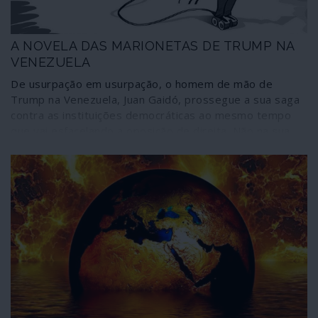
A NOVELA DAS MARIONETAS DE TRUMP NA
VENEZUELA
De usurpação em usurpação, o homem de mão de
Trump na Venezuela, Juan Gaidó, prossegue a sua saga
contra as instituições democráticas ao mesmo tempo
que vai esfacelando a oposição de direita. Não na sua
qualidade de presidente da República “interino” mas na
de “presidente” de um parlamento paralelo decidiu
nomear um chefe fascista ausente do país para
“recuperar” a estação de televisão Telesur, espaço de
liberdade de expressão e informação na América Latina.
Desconhece-se como se processará o assalto às
instalações e fontes de emissão, mas Washington não
desiste de agitar Guaidó.