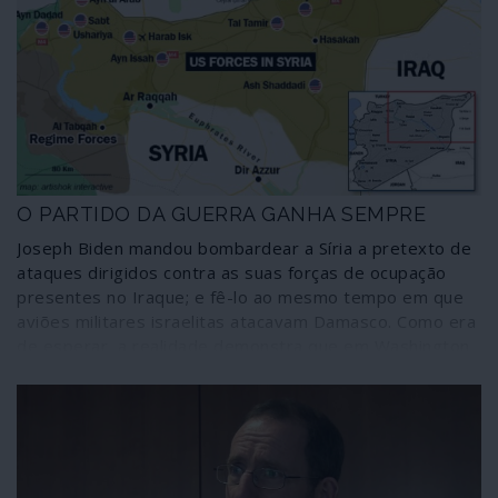
cidadãos europeus, com ou sem crises pandémicas. As
sociedades europeias vivem sob uma cultura de guerra,
sugerindo a todo o momento uma necessidade de
“protecção” permanente dos Estados Unidos.
O PARTIDO DA GUERRA GANHA SEMPRE
Joseph Biden mandou bombardear a Síria a pretexto de
ataques dirigidos contra as suas forças de ocupação
presentes no Iraque; e fê-lo ao mesmo tempo em que
aviões militares israelitas atacavam Damasco. Como era
de esperar, a realidade demonstra que em Washington
mudaram apenas as moscas. Nas eleições norte-
americanas o partido único, o partido da guerra, ganha
sempre.