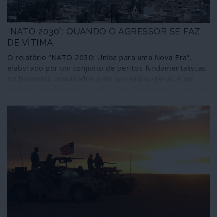
“NATO 2030”: QUANDO O AGRESSOR SE FAZ
DE VÍTIMA
O relatório “NATO 2030: Unida para uma Nova Era”,
elaborado por um conjunto de peritos fundamentalistas
do belicismo convidados pelo secretário-geral, é um
catálogo inquietante de reflexões atlantistas em que as
ameaças e os preparativos de guerra – incluindo com
meios nucleares – surgem apresentados como
necessidades de defesa colectiva de uma entidade que
se diz cercada por todos os lados. Segundo este
cenário, a Rússia respondeu “com agressão” à “mão
estendida” que a NATO lhe apresentou; e as actividades
económicas e as tecnologias da China são “ameaças à
segurança” dos aliados. Assim sendo, que venham mais
mísseis e bombas nucleares para a Europa.