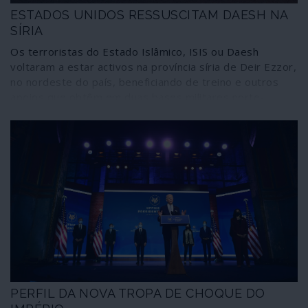
ESTADOS UNIDOS RESSUSCITAM DAESH NA
SÍRIA
Os terroristas do Estado Islâmico, ISIS ou Daesh
voltaram a estar activos na província síria de Deir Ezzor,
no nordeste do país, beneficiando de treino e outros
apoios que obtêm em duas bases militares norte-
americanas mantidas na região. Muito recentemente,
jihadistas pertencentes a essa organização atacaram
efectivos do Exército Árabe Sírio, as forças armadas
nacionais.
PERFIL DA NOVA TROPA DE CHOQUE DO