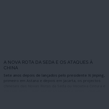
como é, entre outros, o caso da soberania nacional.
A NOVA ROTA DA SEDA E OS ATAQUES À
CHINA
Sete anos depois de lançados pelo presidente Xi Jinping,
primeiro em Astana e depois em Jacarta, os projectos
chineses das Novas Rotas da Seda ou Iniciativa Cintura e
Estrada (ICE) – Belt and Road Iniciative (BRI) – deixam
cada vez mais a oligarquia plutocrática norte-americana
num transe alucinado.