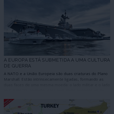
A EUROPA ESTÁ SUBMETIDA A UMA CULTURA
DE GUERRA
A NATO e a União Europeia são duas criaturas do Plano
Marshall. Estão intrinsecamente ligadas, formando as
duas faces de uma mesma moeda: o lado militar e o lado
civil. A NATO, contudo, está num plano superior ao da
União Europeia porque, segundo os tratados, deve
garantir a sua segurança. Por isso os jogos de guerra e
as campanhas de propaganda sobre as supostas
“ameaças” externas tornaram-se o quotidiano dos