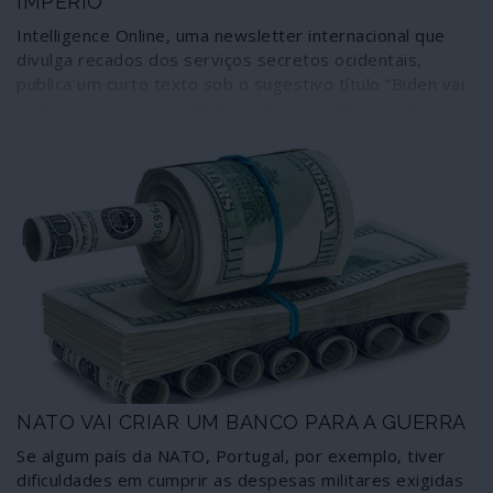
IMPÉRIO
Intelligence Online, uma newsletter internacional que
divulga recados dos serviços secretos ocidentais,
publica um curto texto sob o sugestivo título “Biden vai
acabar na Síria o que Obama começou”. Mais palavras
são desnecessárias: a frase vale pelas 10 ou 20 mil
palavras de um programa de governo. Ilusões para que
vos quero.
NATO VAI CRIAR UM BANCO PARA A GUERRA
Se algum país da NATO, Portugal, por exemplo, tiver
dificuldades em cumprir as despesas militares exigidas