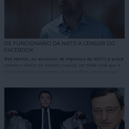
DE FUNCIONÁRIO DA NATO A CENSOR DO
FACEBOOK
Ben Nimmo, ex-assessor de imprensa da NATO e actual
membro sénior do Atlantic Council, um think-tank que é
uma emanação da mesma aliança militar, anunciou que
foi contratado pelo Facebook para “chefiar a estratégia
de inteligência contra ameaças globais, operações de
influência” e “ameaças emergentes”. Nimmo citou
especificamente a Rússia, a China e o Irão como
potenciais perigos para aquela plataforma de redes
sociais.