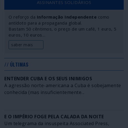
ASSINANTES SOLIDÁRIOS
de estufa, o degelo, as energias renováveis, o
desenvolvimento sustentável; num ápice, as coisas que
O reforço da
Informação Independente
como
consumimos no dia-a-dia tornaram-se recicláveis,
antídoto para a propaganda global.
compostáveis, biodegradáveis, obrigatoriamente
Bastam 50 cêntimos, o preço de um café, 1 euro, 5
biológicas. Circula muito e constante ruído para nos
euros, 10 euros…
obrigar a assimilar coisas de que a generalidade das
pessoas não fazem ideia. Ora nada disto é inocente,
saber mais
conjuntural e fortuito.
// ÚLTIMAS
ENTENDER CUBA E OS SEUS INIMIGOS
A agressão norte-americana a Cuba é sobejamente
conhecida (mas insuficientemente...
E O IMPÉRIO FOGE PELA CALADA DA NOITE
Um telegrama da insuspeita Associated Press,