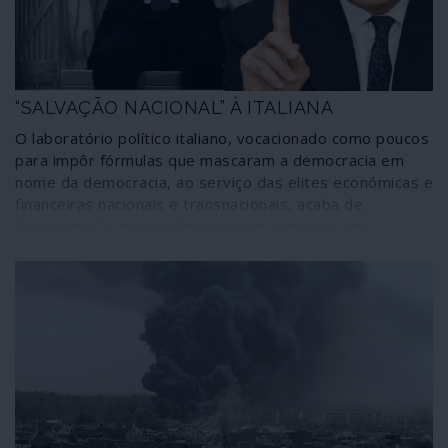
“SALVAÇÃO NACIONAL” À ITALIANA
O laboratório político italiano, vocacionado como poucos
para impôr fórmulas que mascaram a democracia em
nome da democracia, ao serviço das elites económicas e
financeiras nacionais e transnacionais, acaba de
“solucionar” a crise política no país com mais um
“governo de tecnocratas”. Desta feita, o duce é Mario
Draghi, ex-presidente do Banco Central Europeu e um
conhecido agente do Goldman Sachs, o banco norte-
americano que, segundo o seu presidente, desempenha
“o papel de Deus na Terra”.