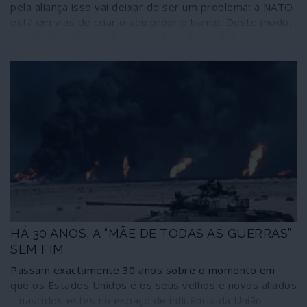
pela aliança isso vai deixar de ser um problema: a NATO
está em vias de criar o seu próprio banco. Deste modo,
se não houver dinheiro nos cofres de um Estado
membro para se equipar com os apetrechos de guerra
impostos pela Aliança Atlântica, o Banco da Aliança
Atlântica financiará essas compras e depois os cidadãos
desse país farão os respectivos reembolsos de mais
essa dívida externa e com os juros que o próprio banco
definirá. A ideia partiu de Washington, precisamente dos
bastidores da administração Biden, porque “as
despesas da aliança têm de ser partilhadas”. Desde
logo, e certamente, em tempos de economias
esfaceladas pela pandemia.
HÁ 30 ANOS, A “MÃE DE TODAS AS GUERRAS”
SEM FIM
Passam exactamente 30 anos sobre o momento em
que os Estados Unidos e os seus velhos e novos aliados
– nascidos estes no espaço de influência da União