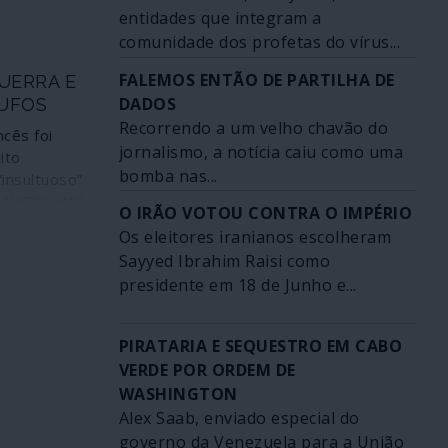
ersamente a
entidades que integram a
la rainha
om
comunidade dos profetas do vírus...
 Palácio de
opulismo
 ao cabo de
FALEMOS ENTÃO DE PARTILHA DE
sa criticar
GUERRA E
rio
a
DADOS
RUFOS
é certo, nas
s
Recorrendo a um velho chavão do
essas de
ncês foi
iais.
jornalismo, a notícia caiu como uma
zação
ito
do no espaço
bomba nas...
“insultuoso”
m zangas,
a NATO está
O IRÃO VOTOU CONTRA O IMPÉRIO
er e facadas
l”, disse
Os eleitores iranianos escolheram
ra consumo
 presidente
Sayyed Ibrahim Raisi como
udo acabou
 a NATO
erdade é
presidente em 18 de Junho e...
e se queixa,
das abertas
o, de que
penas
agam o que
PIRATARIA E SEQUESTRO EM CABO
os do 70º
VERDE POR ORDEM DE
iança
WASHINGTON
ndres
Alex Saab, enviado especial do
governo da Venezuela para a União