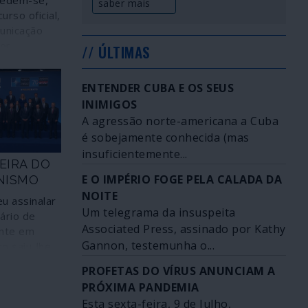
cedem-se,
saber mais
urso oficial,
unicação
or
// ÚLTIMAS
co e
opinião
ENTENDER CUBA E OS SEUS
ais inócua
INIMIGOS
gal já não
A agressão norte-americana a Cuba
ugueses, o
ês delegou
é sobejamente conhecida (mas
ais sobre o
insuficientemente...
EIRA DO
tugueses em
E O IMPÉRIO FOGE PELA CALADA DA
NISMO
esses e
NOITE
o querem
u assinalar
Um telegrama da insuspeita
gueses para
ário de
como mão-
Associated Press, assinado por Kathy
nte em
ou membros
Gannon, testemunha o...
o saiu-lhe
os armados
ansfigurou o
PROFETAS DO VÍRUS ANUNCIAM A
liciamento
notável.
PRÓXIMA PANDEMIA
 imperiais.
om pompa e
nal esvaiu-
Esta sexta-feira, 9 de Julho,
 jantar de