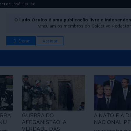
ector
: José Goulão
O Lado Oculto é uma publicação livre e independe
vinculam os membros do Colectivo Redactoria
Entrar
Assinar
RRA
GUERRA DO
A NATO E A 
NU
AFEGANISTÃO: A
NACIONAL PE
VERDADE DAS