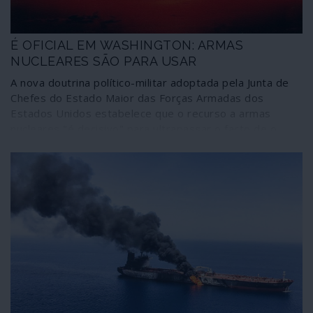
É OFICIAL EM WASHINGTON: ARMAS
NUCLEARES SÃO PARA USAR
A nova doutrina político-militar adoptada pela Junta de
Chefes do Estado Maior das Forças Armadas dos
Estados Unidos estabelece que o recurso a armas
nucleares "é decisivo" para ultrapassar o facto de o
Pentágono não conseguir ganhar "de maneira
convincente" as guerras em que se envolve. Existe,
portanto, uma mudança doutrinária em que o uso do
nuclear deixa de ser tabu: passa a ser um meio de
garantir vitória em guerras e garante "estabilidade
estratégica". Além disso, pode proporcionar ataques
preventivos que sejam dissuasores de guerras. O
mundo que se prepare.