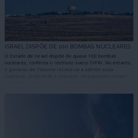
ISRAEL DISPÕE DE 100 BOMBAS NUCLEARES
O Estado de Israel dispõe de quase 100 bombas
nucleares, confirma o Instituto sueco SIPRI. No entanto,
o governo de Telavive recusa-se a admitir essa
realidade, praticando a chamada “ambiguidade nuclear”.
Nem a ONU nem a AIEA querem tomar conhecimento do
facto, enquanto contribuem para políticas punitivas
contra Iraque, Síria e Irão por programas de extermínio
massivo que, comprovadamente, não existem.