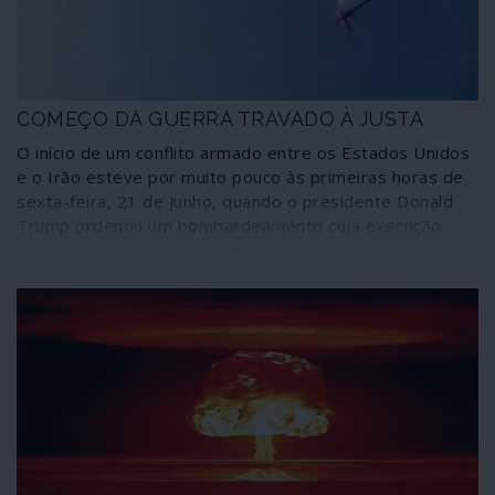
COMEÇO DA GUERRA TRAVADO À JUSTA
O início de um conflito armado entre os Estados Unidos
e o Irão esteve por muito pouco às primeiras horas de
sexta-feira, 21 de Junho, quando o presidente Donald
Trump ordenou um bombardeamento cuja execução
suspendeu apenas a dez minutos de ser desencadeado
e os militares iranianos evitaram abater um avião-espião
norte-americano, com 35 pessoas a bordo, que invadira
o espaço aéreo de Teerão. Apesar destes desfechos, o
clima guerra iminente mantém-se na região.