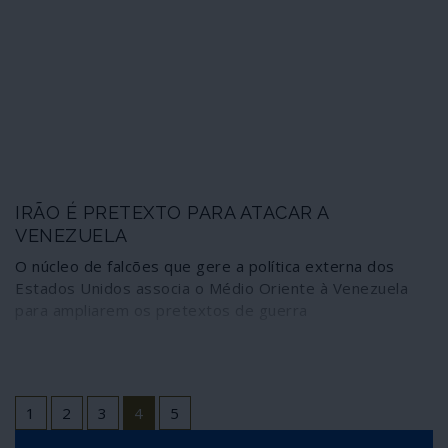
IRÃO É PRETEXTO PARA ATACAR A
VENEZUELA
O núcleo de falcões que gere a política externa dos
Estados Unidos associa o Médio Oriente à Venezuela
para ampliarem os pretextos de guerra
1
2
3
4
5