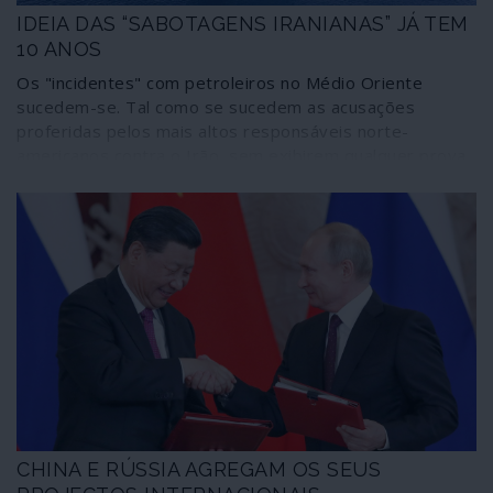
IDEIA DAS “SABOTAGENS IRANIANAS” JÁ TEM
10 ANOS
Os "incidentes" com petroleiros no Médio Oriente
sucedem-se. Tal como se sucedem as acusações
proferidas pelos mais altos responsáveis norte-
americanos contra o Irão, sem exibirem qualquer prova
do que dizem e ignorando as veementes negativas de
Teerão. Escutando os tambores de guerra norte-
americanos contra o Irão, já não surpreende que
aconteçam coisas estranhas e pouco explicadas como
os "incidentes" deste tipo. Tanto mais que já há 10 anos
um poderoso think tank norte-americano, a Brookings
Institution", teorizava sobre a utilidade das
"provocações iranianas", em relação às quais, aliás,
Teerão era "muito reservado". Isto é, não "colabora"
muito.
CHINA E RÚSSIA AGREGAM OS SEUS