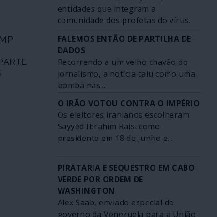
lano A para
entidades que integram a
 países na
odernização
comunidade dos profetas do vírus...
tura,
as
deste modo,
FALEMOS ENTÃO DE PARTILHA DE
UMP
tas e
mia que
DADOS
ís. O Líbano
er. Isso
ilhada: mais
Recorrendo a um velho chavão do
PARTE
udo, na
dação sob o
S
jornalismo, a notícia caiu como uma
ilização de
a “Paris do
bomba nas...
 em guerras
r-se para
 manobras
onselheiro
O IRÃO VOTOU CONTRA O IMPÉRIO
ntro da
e forma
ional dos
ura e de uma
Os eleitores iranianos escolheram
 do controlo
ntre Abril
vimento
Sayyed Ibrahim Raisi como
a, como
bro de
presidente em 18 de Junho e...
 com a
ançar sobre
ando das
ma bomba
italianas
 podem
PIRATARIA E SEQUESTRO EM CABO
rutura do
VERDE POR ORDEM DE
amp Darby,
te final de
WASHINGTON
orno. Um
idente
Alex Saab, enviado especial do
ntado sob
“missões de
governo da Venezuela para a União
não só