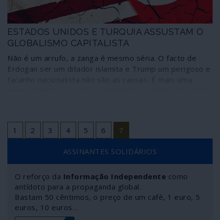
ESTADOS UNIDOS E TURQUIA ASSUSTAM O
GLOBALISMO CAPITALISTA
Não é um arrufo, a zanga é mesmo séria. O facto de
Erdogan ser um ditador islamita e Trump um perigoso e
tacanho nacionalista não são as causas. É mais uma
guerra aberta que mina o globalismo neoliberal nascido
dos escombros do muro de Berlim.
1
2
3
4
5
6
7
ASSINANTES SOLIDÁRIOS
O reforço da
Informação Independente
como
antídoto para a propaganda global.
Bastam 50 cêntimos, o preço de um café, 1 euro, 5
euros, 10 euros…