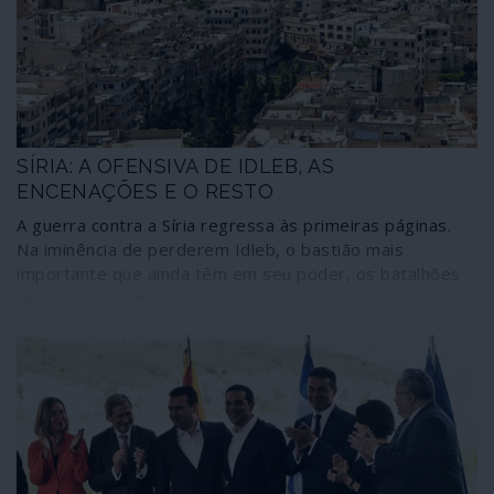
SÍRIA: A OFENSIVA DE IDLEB, AS
ENCENAÇÕES E O RESTO
A guerra contra a Síria regressa às primeiras páginas.
Na iminência de perderem Idleb, o bastião mais
importante que ainda têm em seu poder, os batalhões
terroristas - "moderados" ou não - e a coligação de
potências ocidentais que os sustenta criam um clima de
terror e mistificação em que abundam as palavras
"massacre" e catástrofe humanitária, sem esquecer o
alarme contra um possível novo ataque com "armas
químicas". Para isso, os "Capacetes Brancos" estão no
terreno com as suas equipas de encenação, à espera do
momento indicado pelos serviços secretos britânicos.
Tudo para que a agressão continue, apesar das vitórias