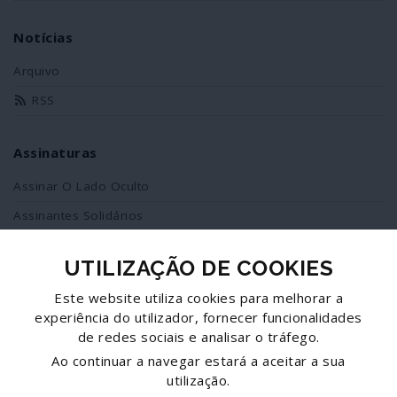
Notícias
Arquivo
RSS
Assinaturas
Assinar O Lado Oculto
Assinantes Solidários
UTILIZAÇÃO DE COOKIES
Redes Sociais
Este website utiliza cookies para melhorar a
Siga-nos no facebook
experiência do utilizador, fornecer funcionalidades
de redes sociais e analisar o tráfego.
Partilhe esta página
Ao continuar a navegar estará a aceitar a sua
utilização.
Facebook