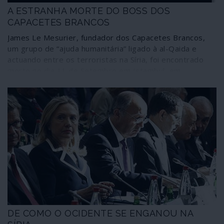
A ESTRANHA MORTE DO BOSS DOS
CAPACETES BRANCOS
James Le Mesurier, fundador dos Capacetes Brancos,
um grupo de “ajuda humanitária” ligado à al-Qaida e
actuando entre os terroristas na Síria, foi encontrado
morto no dia 11 de Setembro em Istambul, em
circunstâncias duvidosas e confusas. Muitas
interrogações se levantam em torno do falecimento
deste mercenário referenciado pelas suas ligações a
serviços secretos, designadamente o MI6 britânico, e
grupos terroristas.
DE COMO O OCIDENTE SE ENGANOU NA