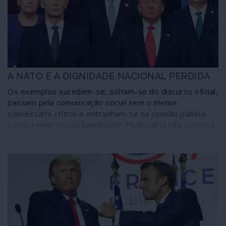
A NATO E A DIGNIDADE NACIONAL PERDIDA
Os exemplos sucedem-se, soltam-se do discurso oficial,
passam pela comunicação social sem o menor
sobressalto crítico e entranham-se na opinião pública
como a mais inócua banalidade. Portugal já não governa
os portugueses, o governo português delegou as
decisões fulcrais sobre o destino dos portugueses em
entidades, interesses e pessoas que não querem saber
dos portugueses para nada a não ser como mão-de-
obra barata ou membros de destacamentos armados
envolvidos em policiamento colonial e guerras imperiais.
A dignidade nacional esvaiu-se e chega perversamente a
ser confundida com nacionalismo e populismo quando
alguém ousa criticar o federalismo e a subserviência aos