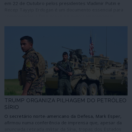
em 22 de Outubro pelos presidentes Vladimir Putin e
Recep Tayyip Erdogan é um documento essencial para
compreender a fase actual da guerra internacional
contra a Síria e as perspectivas de evolução que o
problema regista. Esclarecedor, tanto pelo que afirma
como pelo que omite, o texto contém em si mesmo
alguns importantes mecanismos de travagem dos
objectivos pretendidos pela NATO, pelos Estados
Unidos e outras potências suas aliadas.
TRUMP ORGANIZA PILHAGEM DO PETRÓLEO
SÍRIO
O secretário norte-americano da Defesa, Mark Esper,
afirmou numa conferência de imprensa que, apesar da
anunciada retirada militar da Síria, tropas dos Estados