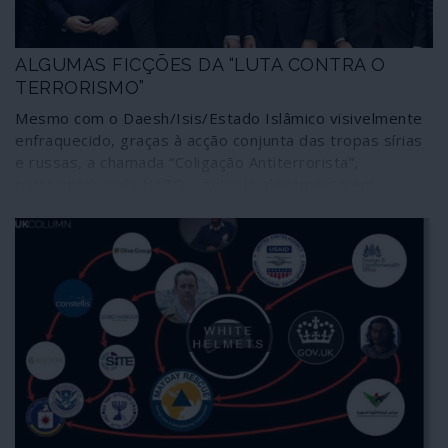
ALGUMAS FICÇÕES DA “LUTA CONTRA O
TERRORISMO”
Mesmo com o Daesh/Isis/Estado Islâmico visivelmente
enfraquecido, graças à acção conjunta das tropas sírias
e russas, a chamada “Coligação Antiterrorista”,
patrocinada pela NATO, continua plenamente em
funções, certamente no âmbito da famosa “guerra
contra o terrorismo”. Uma guerra assente em muitas
ficções e cujos objectivos reais não coincidem com o
discurso oficial.