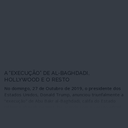
eis a morte de al-Baghdadi.
A “EXECUÇÃO” DE AL-BAGHDADI,
HOLLYWOOD E O RESTO
No domingo, 27 de Outubro de 2019, o presidente dos
Estados Unidos, Donald Trump, anunciou triunfalmente a
“execução” de Abu Bakr al-Baghdadi, califa do Estado
Islâmico (Daesh ou Isis). De acordo com a versão oficial,
o califa teria sido localizado na região de Idleb
(noroeste da Síria) graças a informações recolhidas pelo
Iraque. A história, porém, está repleta de mistérios e