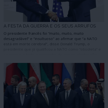
mecanismos imperiais.
A FESTA DA GUERRA E OS SEUS ARRUFOS
O presidente francês foi “muito, muito, muito
desagradável” e “insultuoso” ao afirmar que “a NATO
está em morte cerebral”, disse Donald Trump, o
presidente que já qualificou a NATO como “obsoleta” e
se queixa, a todo o momento, de que os aliados não
pagam o que devem. Os festejos do 70º aniversário da
aliança guerreira em Londres prometem.