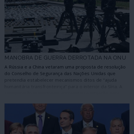
mercado”. Mas como as sanções atingem interesses
alemães e a própria economia da Alemanha existe
alguma expectativa em saber como irá a União Europeia
reagir a mais esta agressão dos aliados do outro lado
do Atlântico.
MANOBRA DE GUERRA DERROTADA NA ONU
A Rússia e a China vetaram uma proposta de resolução
do Conselho de Segurança das Nações Unidas que
pretendia estabelecer mecanismos ditos de “ajuda
humanitária transfronteiriça” para o interior da Síria. A
comunicação mainstream aproveitou a situação para
desencadear nova campanha de propaganda de guerra
contra Damasco, Moscovo e Pequim. No entanto, se
fosse de facto a “ajuda humanitária” que estivesse em
causa neste processo aos proponentes bastar-lhes-ia
fazê-la passar por Damasco, como estabelecem as
normas internacionais. Não quiseram.