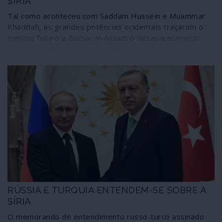
SÍRIA
Tal como aconteceu com Saddam Hussein e Muammar
Khaddafi, as grandes potências ocidentais traçaram o
mesmo futuro a Bachar al-Assad: o desaparecimento
político, ou mesmo físico. Porém, os terroristas
"moderados" apoiados pelo Ocidente na guerra contra a
Síria transformaram-se numa apocalíptica máquina de
morte e, apesar disso, Bachar al-Assad emergiu como
vencedor do conflito e tendo ao lado uma grande
potência, a Rússia. Mais uma vez o Ocidente tomou os
desejos por realidades, leu a narrativa dos
acontecimentos ao contrário e saiu humilhado. Só que
isso custou milhões de vítimas, uma crise de refugiados
e deixou um país e um povo em ruínas.
RÚSSIA E TURQUIA ENTENDEM-SE SOBRE A
SÍRIA
O memorando de entendimento russo-turco assinado