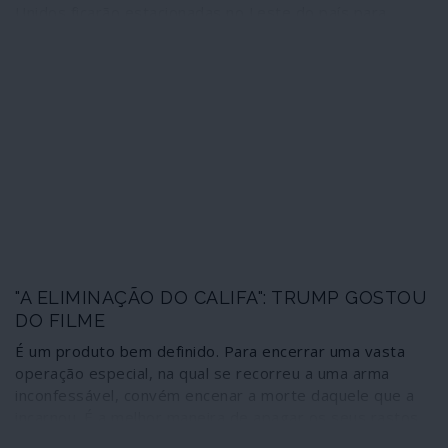
Unidos ficarão estacionadas no Leste do país para
“proteger” os campos de petróleo. Trump tinha
dito:"talvez mais alguém queira este petróleo e, nesse
caso, terá de submeter-se a um combate infernal".
"A ELIMINAÇÃO DO CALIFA": TRUMP GOSTOU
DO FILME
É um produto bem definido. Para encerrar uma vasta
operação especial, na qual se recorreu a uma arma
inconfessável, convém encenar a morte daquele que a
incarnou. É a melhor maneira de apagar os seus rastos
perante a opinião pública. Após a morte de Bin Laden,