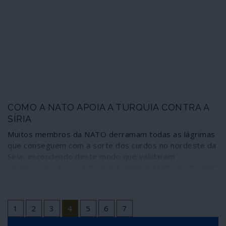
dados que não encaixam no relato transmitido de
Washington.
COMO A NATO APOIA A TURQUIA CONTRA A
SÍRIA
Muitos membros da NATO derramam todas as lágrimas
que conseguem com a sorte dos curdos no nordeste da
Síria, escondendo deste modo que validaram
previamente a operação turca designada “Fonte de paz”.
Para dissipar as dúvidas, o secretário-geral da Aliança
Atlântica, Jens Stoltenberg, deslocou-se pessoalmente a
Ancara três dias depois do início dos combates para
1
2
3
4
5
6
7
levar o apoio da organização à Turquia.