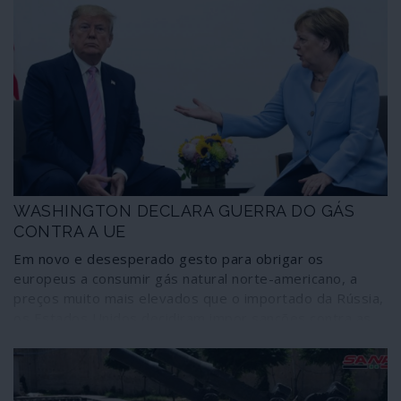
WASHINGTON DECLARA GUERRA DO GÁS
CONTRA A UE
Em novo e desesperado gesto para obrigar os
europeus a consumir gás natural norte-americano, a
preços muito mais elevados que o importado da Rússia,
os Estados Unidos decidiram impor sanções contra as
empresas europeias que participam na construção do
gasoduto Nord Stream 2. Prestes a ser concluída, a
obra enfrenta novo e dispendioso obstáculo que
distorce grosseiramente a tão enobrecida “economia de