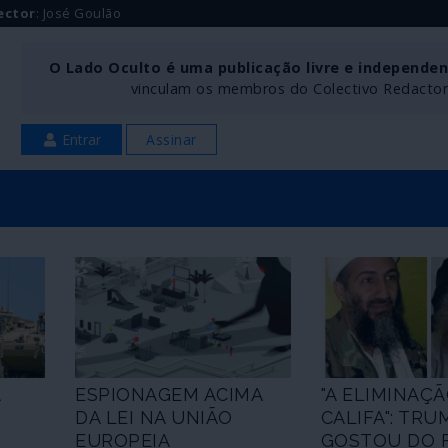
ector
: José Goulão
O Lado Oculto é uma publicação livre e independe
vinculam os membros do Colectivo Redactoria
Entrar
Assinar
A
ESPIONAGEM ACIMA
"A ELIMINAÇ
DA LEI NA UNIÃO
CALIFA": TRU
EUROPEIA
GOSTOU DO 