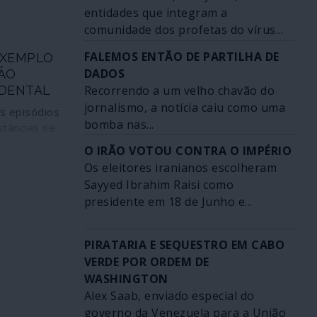
entidades que integram a
“Fonte de
comunidade dos profetas do vírus...
ar as
ário-geral
FALEMOS ENTÃO DE PARTILHA DE
EXEMPLO
ca, Jens
DADOS
ÃO
locou-se
Recorrendo a um velho chavão do
IDENTAL
Ancara três
jornalismo, a notícia caiu como uma
ício dos
s episódios
var o apoio
bomba nas...
stâncias se
 Turquia.
trar o
O IRÃO VOTOU CONTRA O IMPÉRIO
unciona, nos
Os eleitores iranianos escolheram
lítica que
Sayyed Ibrahim Raisi como
omo padrão
presidente em 18 de Junho e...
Porém,
ja tão
ador do que
PIRATARIA E SEQUESTRO EM CABO
 recente
VERDE POR ORDEM DE
residente
WASHINGTON
dos ao
Alex Saab, enviado especial do
rânia
governo da Venezuela para a União
 investigar