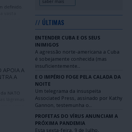
saber mais
 definido.
a vasta
, na qual
// ÚLTIMAS
ma arma
onvém
ENTENDER CUBA E OS SEUS
 daquele
INIMIGOS
 a melhor
A agressão norte-americana a Cuba
ar os seus
é sobejamente conhecida (mas
 opinião
orte de Bin
insuficientemente...
 APOIA A
e de al-
E O IMPÉRIO FOGE PELA CALADA DA
NTRA A
NOITE
Um telegrama da insuspeita
 da NATO
Associated Press, assinado por Kathy
as lágrimas
Gannon, testemunha o...
om a sorte
ordeste da
PROFETAS DO VÍRUS ANUNCIAM A
o deste
PRÓXIMA PANDEMIA
ram
Esta sexta-feira, 9 de Julho,
peração