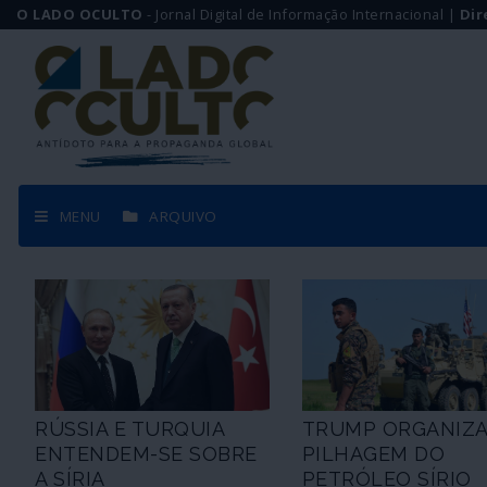
O LADO OCULTO
- Jornal Digital de Informação Internacional |
Dir
MENU
ARQUIVO
RÚSSIA E TURQUIA
TRUMP ORGANIZ
ENTENDEM-SE SOBRE
PILHAGEM DO
A SÍRIA
PETRÓLEO SÍRIO