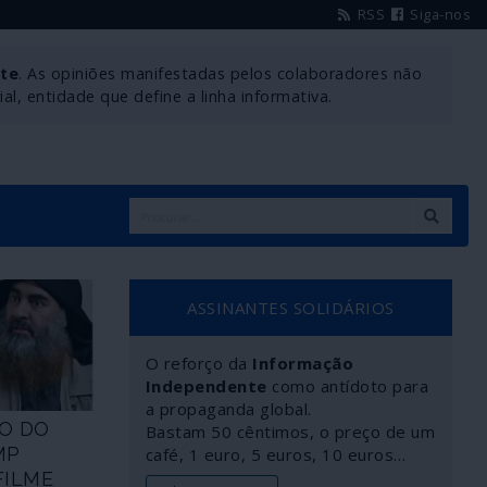
RSS
Siga-nos
nte
. As opiniões manifestadas pelos colaboradores não
l, entidade que define a linha informativa.
ASSINANTES SOLIDÁRIOS
O reforço da
Informação
Independente
como antídoto para
a propaganda global.
ÃO DO
Bastam 50 cêntimos, o preço de um
MP
café, 1 euro, 5 euros, 10 euros…
FILME