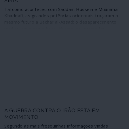
SÍRIA
Tal como aconteceu com Saddam Hussein e Muammar
Khaddafi, as grandes potências ocidentais traçaram o
mesmo futuro a Bachar al-Assad: o desaparecimento
político, ou mesmo físico. Porém, os terroristas
"moderados" apoiados pelo Ocidente na guerra contra a
Síria transformaram-se numa apocalíptica máquina de
morte e, apesar disso, Bachar al-Assad emergiu como
vencedor do conflito e tendo ao lado uma grande
potência, a Rússia. Mais uma vez o Ocidente tomou os
desejos por realidades, leu a narrativa dos
acontecimentos ao contrário e saiu humilhado. Só que
isso custou milhões de vítimas, uma crise de refugiados
e deixou um país e um povo em ruínas.
A GUERRA CONTRA O IRÃO ESTÁ EM
MOVIMENTO
Segundo as mais fresquinhas informações vindas