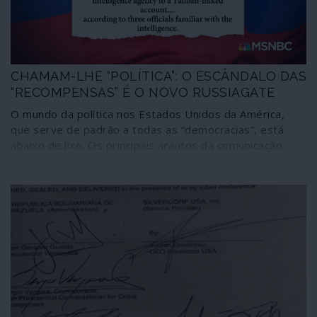
CHAMAM-LHE “POLÍTICA”: O ESCÂNDALO DAS
“RECOMPENSAS” É O NOVO RUSSIAGATE
O mundo da política nos Estados Unidos da América,
que serve de padrão a todas as “democracias”, está
abaixo de lixo. Os principais arautos da comunicação
corporativa servem-se agora de “fugas anónimas” para
acusar a Rússia de pagar aos Talibã para matarem
soldados norte-americanos no Afeganistão – e assim
conseguirem um dois em um: intervir nas eleições
presidenciais impondo uma tónica militarista e
armadilhar as possibilidades de paz, fazendo a vontade
ao Pentágono. Montadas as “fugas” sem qualquer prova,
abundam as hipóteses de se tratar de uma nova versão
do fracassado “Russiagate”, que fazia de Trump um
“agente de Moscovo”. A “democracia” que se vai usando
em todo o mundo e a comunicação dominante que se