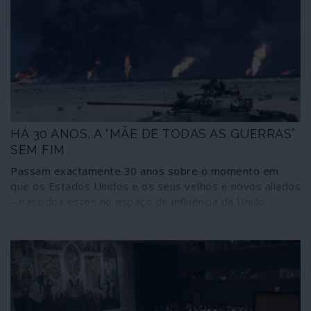
HÁ 30 ANOS, A “MÃE DE TODAS AS GUERRAS”
SEM FIM
Passam exactamente 30 anos sobre o momento em
que os Estados Unidos e os seus velhos e novos aliados
– nascidos estes no espaço de influência da União
Soviética então em desagregação – lançaram a
operação “Tempestade no Deserto” contra o Iraque de
Saddam Hussein. Também foi chamada “a mãe de todas
as guerras”, sabe-se hoje que com inteira razão pois ela
gerou uma sucessão de guerras sem fim cujos efeitos
moldam a actual estratégia imperial: Jugoslávia,
Afeganistão, novamente Iraque, Líbia, Síria, a que devem