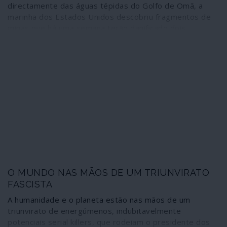
directamente das águas tépidas do Golfo de Omã, a
marinha dos Estados Unidos descobriu fragmentos de
minas que há uma semana terão danificado dois
petroleiros que estavam de passagem pela região. E
segundo as inscrições nelas registadas, agora sim não
há dúvida de que o autor da maldade foi o Irão, há que
castigá-lo. Razão tinham o presidente Trump e os seus
guardas pretorianos Bolton e Pompeo, que juravam
desde o primeiro momento ter pressentido as
“impressões digitais” de Teerão no incidente. Será
assim?
O MUNDO NAS MÃOS DE UM TRIUNVIRATO
FASCISTA
A humanidade e o planeta estão nas mãos de um
triunvirato de energúmenos, indubitavelmente
potenciais serial killers, que rodeiam o presidente dos