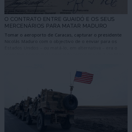
pratica têm, sem dúvida, uns bons mestres.
O CONTRATO ENTRE GUAIDÓ E OS SEUS
MERCENÁRIOS PARA MATAR MADURO
Tomar o aeroporto de Caracas, capturar o presidente
Nicolás Maduro com o objectivo de o enviar para os
Estados Unidos – ou matá-lo, em alternativa – era o
objectivo principal da operação terrorista de 3 de Maio
contra a Venezuela, de acordo com as confissões dos
mercenários – entre eles dois ex-membros das forças
especiais dos Estados Unidos – capturados na ocasião.
A acção está expressa como “objectivo principal” no
contrato estabelecido entre o chefe fascista Juan
Guaidó, auto-intitulado “presidente interino”, e a
empresa de mercenários Silvercorp, da Florida,
igualmente prestadora de serviços ao actual presidente
dos Estados Unidos. Conheça os meandros do contrato
e os métodos de gestão pretendidos por Guaidó, o
“presidente” da Venezuela reconhecido por numerosos
países da União Europeia, entre os quais o governo da