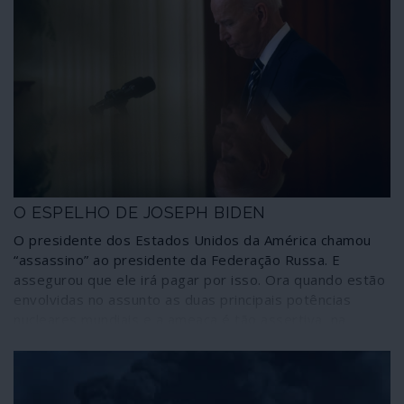
O ESPELHO DE JOSEPH BIDEN
O presidente dos Estados Unidos da América chamou
“assassino” ao presidente da Federação Russa. E
assegurou que ele irá pagar por isso. Ora quando estão
envolvidas no assunto as duas principais potências
nucleares mundiais e a ameaça é tão assertiva, na
sequência do insulto, percebe-se que uma tão peculiar
espécie de diplomacia não tem a ver com azedumes
pessoais, jogando antes com a vida de todos nós.