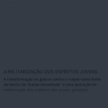
Estados Unidos, Donald Trump. Não há qualquer
maneira de dourar a pílula. Michael Pence, vice-
presidente, Michael Pompeo, secretário de Estado, e
John Bolton, conselheiro de Segurança Nacional
associam mentalidades políticas fascistas a
comportamentos em realidades paralelas nas quais a
vida humana não tem qualquer valor.
A MILITARIZAÇÃO DOS ESPÍRITOS JOVENS
A transformação da guerra contra o Iraque numa fonte
de heróis de "banda desenhada" é uma operação de
militarização dos espíritos das jovens gerações