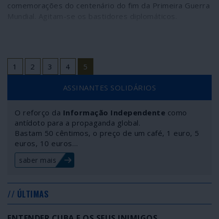
comemorações do centenário do fim da Primeira Guerra
Mundial. Agitam-se os bastidores diplomáticos.
1
2
3
4
5
ASSINANTES SOLIDÁRIOS
O reforço da
Informação Independente
como
antídoto para a propaganda global.
Bastam 50 cêntimos, o preço de um café, 1 euro, 5
euros, 10 euros…
saber mais
// ÚLTIMAS
ENTENDER CUBA E OS SEUS INIMIGOS