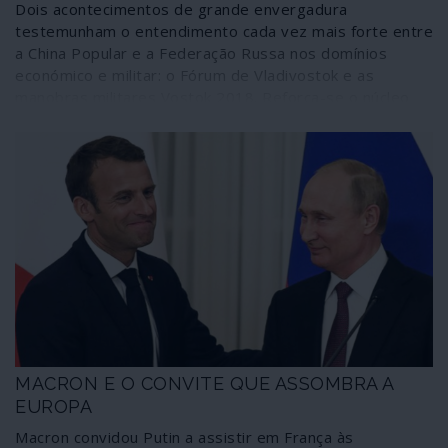
Dois acontecimentos de grande envergadura
testemunham o entendimento cada vez mais forte entre
a China Popular e a Federação Russa nos domínios
económico e militar: o Fórum de Vladivostok e as
manobras militares Vostok 2018. Reforça-se o núcleo
principal da oposição à globalização anglo-saxónica,
dilui-se a unipolaridade.
MACRON E O CONVITE QUE ASSOMBRA A
EUROPA
Macron convidou Putin a assistir em França às