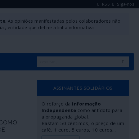
RSS
Siga-nos
nte
. As opiniões manifestadas pelos colaboradores não
l, entidade que define a linha informativa.
ASSINANTES SOLIDÁRIOS
O reforço da
Informação
Independente
como antídoto para
a propaganda global.
 COMO
Bastam 50 cêntimos, o preço de um
DE
café, 1 euro, 5 euros, 10 euros…