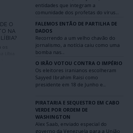
entidades que integram a
de 2003.
comunidade dos profetas do vírus...
FALEMOS ENTÃO DE PARTILHA DE
DE O
DADOS
TO NA
Recorrendo a um velho chavão do
LÍBIA?
jornalismo, a notícia caiu como uma
 os
bomba nas...
a Líbia
ia
O IRÃO VOTOU CONTRA O IMPÉRIO
erá ser
Os eleitores iranianos escolheram
que a
Sayyed Ibrahim Raisi como
governos de
presidente em 18 de Junho e...
i, cada um
la sua parte
rangeiros
PIRATARIA E SEQUESTRO EM CABO
servas de
VERDE POR ORDEM DE
 surgiu
WASHINGTON
al luta pelo
Alex Saab, enviado especial do
ada
governo da Venezuela para a União
lêncio