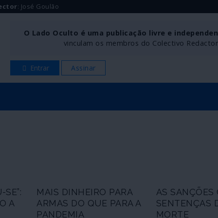
ector
: José Goulão
O Lado Oculto é uma publicação livre e independe
vinculam os membros do Colectivo Redactoria
Entrar
Assinar
SE”:
MAIS DINHEIRO PARA
AS SANÇÕES
O A
ARMAS DO QUE PARA A
SENTENÇAS 
PANDEMIA
MORTE