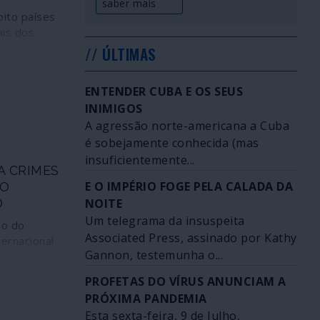
saber mais
ito países
ais dos
irigiram-se
// ÚLTIMAS
s
ntre elas o
ENTENDER CUBA E OS SEUS
 da ONU,
INIMIGOS
esses
A agressão norte-americana a Cuba
a impedir os
é sobejamente conhecida (mas
ombater
andemia de
insuficientemente...
A CRIMES
ID-19).
E O IMPÉRIO FOGE PELA CALADA DA
NO
O
NOITE
Um telegrama da insuspeita
lo do
Associated Press, assinado por Kathy
ternacional
Gannon, testemunha o...
em Haia,
uradora-
PROFETAS DO VÍRUS ANUNCIAM A
souda, a
PRÓXIMA PANDEMIA
imes de
Esta sexta-feira, 9 de Julho,
s no