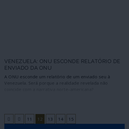
VENEZUELA: ONU ESCONDE RELATÓRIO DE
ENVIADO DA ONU
A ONU esconde um relatório de um enviado seu à
Venezuela. Será porque a realidade revelada não
coincide com a narrativa norte-americana?
11
12
13
14
15