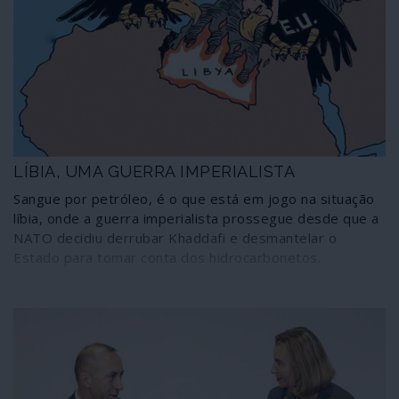
governos dos 28. A colonização da Cisjordânia está
prestes a transformar-se em anexação e a União
Europeia, proclamando-se "farol da democracia", não
mexe um dedo para impedir que tal aconteça.
LÍBIA, UMA GUERRA IMPERIALISTA
Sangue por petróleo, é o que está em jogo na situação
líbia, onde a guerra imperialista prossegue desde que a
NATO decidiu derrubar Khaddafi e desmantelar o
Estado para tomar conta dos hidrocarbonetos.