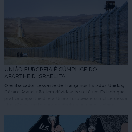
UNIÃO EUROPEIA É CÚMPLICE DO
APARTHEID ISRAELITA
O embaixador cessante de França nos Estados Unidos,
Gérard Araud, não tem dúvidas: Israel é um Estado que
pratica o apartheid; e a União Europeia é cúmplice dessa
situação aviltante para os direitos humanos agindo
como um súbdito dos Estados Unidos e da política
terrorista de Israel. Outros diplomatas de Estados
membros da União pensam da mesma maneira, mas
nada disso se reflecte na acção de Bruxelas e dos