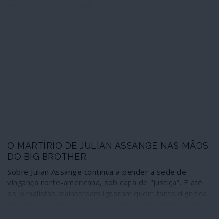
Montes Golã por Israel
O MARTÍRIO DE JULIAN ASSANGE NAS MÃOS
DO BIG BROTHER
Sobre Julian Assange continua a pender a sede de
vingança norte-americana, sob capa de "justiça". E até
os jornalistas mainstream ignoram quem tanto dignifica
a profissão, por procurar e difundir a verdade escondida