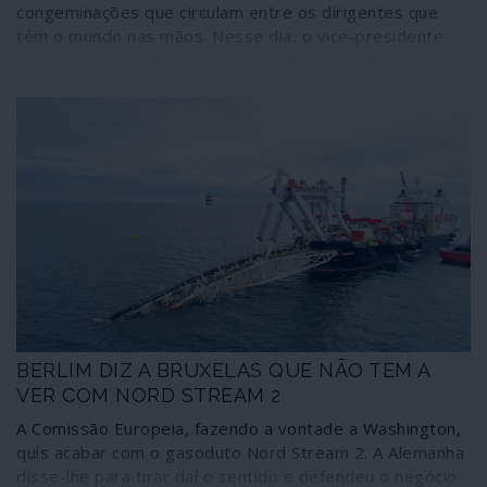
congeminações que circulam entre os dirigentes que
têm o mundo nas mãos. Nesse dia, o vice-presidente
dos Estados Unidos sugeriu à chanceler alemã enviar
uma frota de navios de guerra ao Mar de Azov para
provocar Putin; e Merkel não rejeitou imediatamente:
ainda consultou o chefe do regime ucraniano e o
presidente de França. A ideia morreu à nascença, mas
de onde veio esta outras podem seguir-se… Até que o
conflito rebente?
BERLIM DIZ A BRUXELAS QUE NÃO TEM A
VER COM NORD STREAM 2
A Comissão Europeia, fazendo a vontade a Washington,
quis acabar com o gasoduto Nord Stream 2. A Alemanha
disse-lhe para tirar daí o sentido e defendeu o negócio