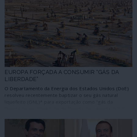
EUROPA FORÇADA A CONSUMIR “GÁS DA
LIBERDADE”
O Departamento da Energia dos Estados Unidos (DoE)
resolveu recentemente baptizar o seu gás natural
liquefeito (GNL)* para exportação como “gás da
liberdade” ou “moléculas de liberdade”. Liberdade para
quem? Para a Europa, que já tem uma fonte fiável e
barata de gás natural mas está a ser forçada a mudar
para um gás mais caro, originário dos Estados Unidos,
sob ameaça de sanções? Certamente que não.