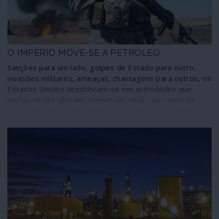
O IMPÉRIO MOVE-SE A PETRÓLEO
Sanções para um lado, golpes de Estado para outro,
invasões militares, ameaças, chantagens para outros, os
Estados Unidos desdobram-se em actividades que
muitas vezes têm em comum um sinal - um rasto de
petróleo. O império move-se a hidrocarbonetos no
quadro de uma estratégia que é, de facto, elaborada e
afinada com o objectivo de controlar globalmente a
energia. O petróleo não explica tudo, mas diz muita
coisa.