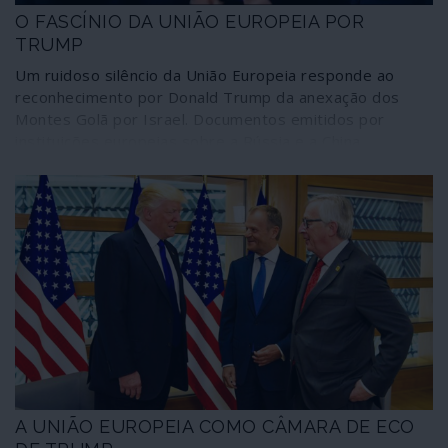
O FASCÍNIO DA UNIÃO EUROPEIA POR
TRUMP
Um ruidoso silêncio da União Europeia responde ao
reconhecimento por Donald Trump da anexação dos
Montes Golã por Israel. Documentos emitidos por
instituições europeias sobre a Rússia e a China
poderiam ter disso redigidos pelo próprio presidente
dos Estados Unidos; "amigos dos americanos" estão no
assalto à Comissão Europeia, tentando marginalizar até
a linha oficial alemã. A União Europeia manifesta um
fascínio por Trump no momento em que ele estabiliza
uma equipa que não é mais do que uma cáfila fascista.
Um fascínio que é, por sinal, das únicas argamassas
conseguindo unir uma entidade em cacos.
A UNIÃO EUROPEIA COMO CÂMARA DE ECO