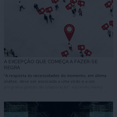
A EXCEPÇÃO QUE COMEÇA A FAZER-SE
REGRA
“A resposta às necessidades do momento, em última
análise, deve ser associada a uma visão e a um
programa globais de colaboração”, escreveu Henry
Kissinger no Wall Street Journal em plena pandemia de
COVID-19. O expoente terrorista que é a referência de
todos os esforços globalistas ditou esta sentença num
contexto de reforço dos estados de excepção através
do planeta, os quais, de acordo com o experiente