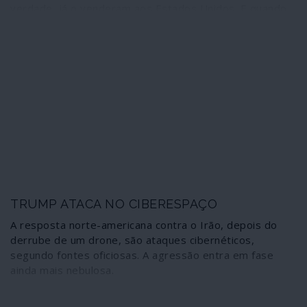
verdade, já o venderam aos Estados Unidos. E quando
dirigentes europeus visitam Teerão não o fazem para
sublinhar a importância de o Irão continuar a respeitar o
acordo mas sim para convencer este país a aceitar as
exigências dos Estados Unidos e a renegociar o que
ficou estabelecido em Genebra.
TRUMP ATACA NO CIBERESPAÇO
A resposta norte-americana contra o Irão, depois do
derrube de um drone, são ataques cibernéticos,
segundo fontes oficiosas. A agressão entra em fase
ainda mais nebulosa.