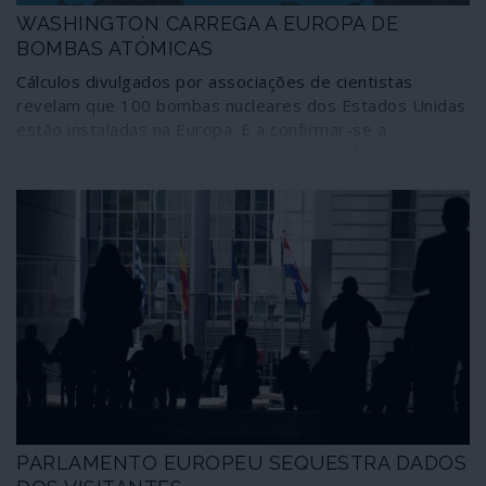
WASHINGTON CARREGA A EUROPA DE
BOMBAS ATÓMICAS
Cálculos divulgados por associações de cientistas
revelam que 100 bombas nucleares dos Estados Unidas
estão instaladas na Europa. E a confirmar-se a
transferência de engenhos desse tipo da Ásia Menor, na
Turquia, para território europeu, presumivelmente
Itália, dentro em breve haverá 150 bombas atómicas
em Estados membros da União Europeia. Claro que não
serão precisas tantas para liquidar o planeta e a
humanidade, tornando a ameaça das alterações
climáticas uma redundância. Mas os Estados Unidos e,
pelos vistos, os dirigentes europeus gostam que os
povos estejam reféns de estratégias de terror.
PARLAMENTO EUROPEU SEQUESTRA DADOS