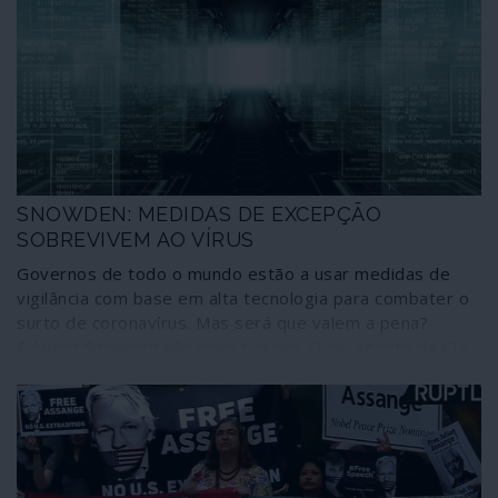
Edward Snowden, continuarão a ter efeitos quando o
novo coronavírus não passar de uma má memória. Um
tema para reflectir, uma realidade que nos envolve, uma
tendência generalizada – e banalizada – que impõe
vigilância incansável
SNOWDEN: MEDIDAS DE EXCEPÇÃO
SOBREVIVEM AO VÍRUS
Governos de todo o mundo estão a usar medidas de
vigilância com base em alta tecnologia para combater o
surto de coronavírus. Mas será que valem a pena?
Edward Snowden não pensa assim. O ex-agente da CIA
cujas fugas de informação expuseram a dimensão do
programa de espionagem dos Estados Unidos alerta
que uma vez essas tecnologias postas em prática é
muito difícil que regressem à fonte de onde vieram.