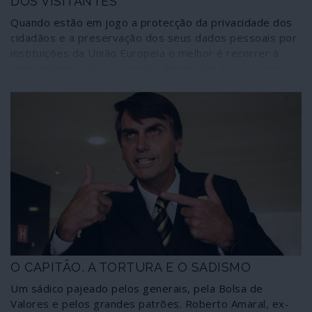
DOS VISITANTES
Quando estão em jogo a protecção da privacidade dos
cidadãos e a preservação dos seus dados pessoais por
instituições da União Europeia o melhor é recorrer à
velha máxima “faz o que elas dizem, não faças o que
elas fazem”. Um inocente visitante do Parlamento
Europeu que caia na asneira de recorrer ao wi-fi da
instituição em Bruxelas terá as suas informações de
Internet sequestradas secretamente por seis meses ou
mesmo partilhadas com interesses privados nada
recomendáveis.
O CAPITÃO, A TORTURA E O SADISMO
Um sádico pajeado pelos generais, pela Bolsa de
Valores e pelos grandes patrões. Roberto Amaral, ex-