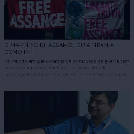
O MARTÍRIO DE ASSANGE OU A TIRANIA
COMO LEI
No mundo em que vivemos os criminosos de guerra têm
a certeza da sua impunidade e o jornalismo de
investigação está em vias de ser considerado um crime
de espionagem – esta é uma das leituras que o Relator
Especial das Nações Unidas sobre a Tortura, o suíço
Nils Melzer, faz do processo contra o fundador e
director do WikiLeaks, Julian Assange, conduzido pelos
Estados Unidos com a cumplicidade de vários governos,
entre eles Reino Unido, Suécia e Equador. Desde a
falsificação, pela polícia sueca, de um processo “por
violação” à tortura a que tem vindo a ser submetido em
Londres, passando pelo julgamento secreto já em