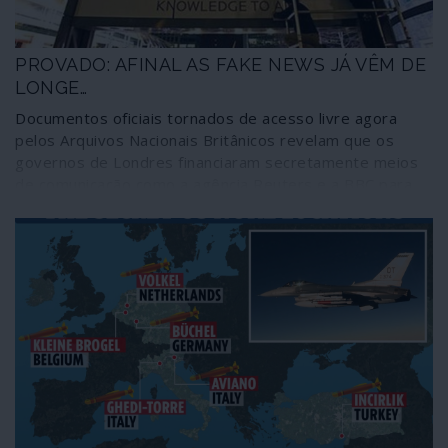
dados a reter sobre o grande e necessário debate em
torno do 2019-nCoV como eventual criação humana.
PROVADO: AFINAL AS FAKE NEWS JÁ VÊM DE
LONGE…
Documentos oficiais tornados de acesso livre agora
pelos Arquivos Nacionais Britânicos revelam que os
governos de Londres financiaram secretamente meios
de comunicação como a agência Reuters e a BBC para
publicarem falsas notícias contra a União Soviética,
instituições e organizações comunistas. Os documentos
dizem respeito ao período entre 1945 e 1977; nada
indica que tais procedimentos tenham sido
abandonados desde então, independentemente das
alterações na cena internacional e das mudanças de
proprietários daqueles e outros órgãos de informação.