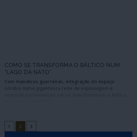
COMO SE TRANSFORMA O BÁLTICO NUM
“LAGO DA NATO”
Com manobras guerreiras, integração do espaço
nórdico numa gigantesca rede de espionagem e
ameaças permanentes vai-se transformando o Báltico
num "lago da NATO"
1
2
3