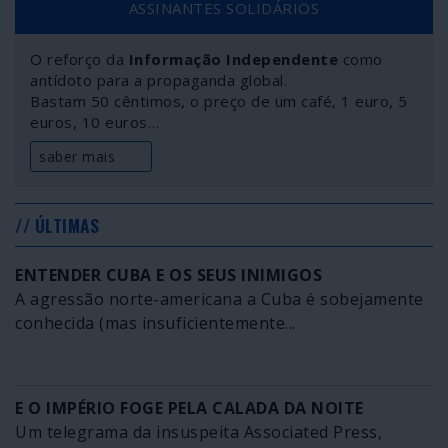
ASSINANTES SOLIDÁRIOS
desumanos para tentar driblar a zona de exclusão aérea
instalada para proteger a Síria da agressão
O reforço da
Informação Independente
como
internacional.
antídoto para a propaganda global.
Bastam 50 cêntimos, o preço de um café, 1 euro, 5
euros, 10 euros…
saber mais
// ÚLTIMAS
ENTENDER CUBA E OS SEUS INIMIGOS
A agressão norte-americana a Cuba é sobejamente
conhecida (mas insuficientemente...
E O IMPÉRIO FOGE PELA CALADA DA NOITE
Um telegrama da insuspeita Associated Press,