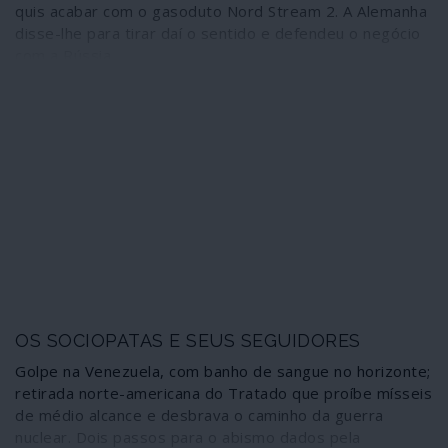
quis acabar com o gasoduto Nord Stream 2. A Alemanha
disse-lhe para tirar daí o sentido e defendeu o negócio
com a Rússia.
OS SOCIOPATAS E SEUS SEGUIDORES
Golpe na Venezuela, com banho de sangue no horizonte;
retirada norte-americana do Tratado que proíbe mísseis
de médio alcance e desbrava o caminho da guerra
nuclear. Dois passos para o abismo dados pela