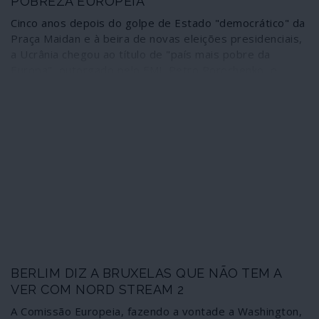
POBREZA EUROPEIA
Cinco anos depois do golpe de Estado "democrático" da
Praça Maidan e à beira de novas eleições presidenciais,
a Ucrânia chegou ao título de "país mais pobre da
Europa", outorgado pelo FMI. Petro Porochenko, o
presidente, prepara-se para novo mandato, se bem que
as sondagens em nada lhe sejam favoráveis nem dêem
favoritismo. Mas é o candidato da NATO e da União
Europeia, estatuto que vale muitos milhões de votos à
cabeça, ainda que Porochenko tenha contribuído para
que um Estado fascista nascesse da "democracia" do
golpe. A Ucrânia é o exemplo pleno das estranhas
circunvoluções "democráticas" que asseguram o "nosso
civilizado modo de vida".
BERLIM DIZ A BRUXELAS QUE NÃO TEM A
VER COM NORD STREAM 2
A Comissão Europeia, fazendo a vontade a Washington,