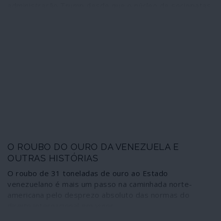
administração Trump desde que o núcleo de sociopatas
em torno do presidente se tornou sólido e estável.
Ocasião escolhida pelos aliados de Washington para
transformarem as supostas divergências com
administração norte-americana em rendida vassalagem,
corresponsabilizando-se, assim, pelas ameaças de
tragédia que se reforçam sobre os povos da América
Latina e do continente europeu. Uma subserviência na
qual o governo de Portugal se esforça por ter lugar de
destaque.
O ROUBO DO OURO DA VENEZUELA E
OUTRAS HISTÓRIAS
O roubo de 31 toneladas de ouro ao Estado
venezuelano é mais um passo na caminhada norte-
americana pelo desprezo absoluto das normas do
direito internacional em vigor.