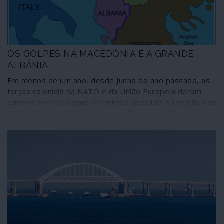
OS GOLPES NA MACEDÓNIA E A GRANDE
ALBÂNIA
Em menos de um ano, desde Junho do ano passado, as
forças coloniais da NATO e da União Europeia deram
passos decisivos para o controlo absoluto da região dos
Balcãs. Nesse dia foi assinado o Tratado de Prespa,
entre a Macedónia ex-jugoslava e a Grécia de Tsipras.
Seguiram-se golpes na Macedónia e passos
determinantes para a integração do Kosovo da Albânia,
enquanto mais uma "revolução colorida" ganha fôlego na
Sérvia. Nasce assim a Grande Albânia, velha ambição do
expansionismo islâmico e mafioso de Tirana, cenário que
coincide com as pretensões coloniais de Washington e
Bruxelas no Sudoeste Balcânico.