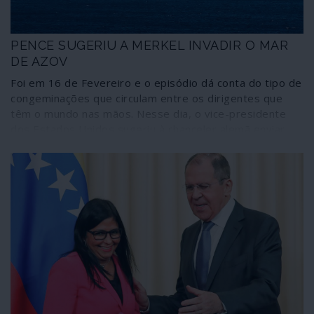
PENCE SUGERIU A MERKEL INVADIR O MAR
DE AZOV
Foi em 16 de Fevereiro e o episódio dá conta do tipo de
congeminações que circulam entre os dirigentes que
têm o mundo nas mãos. Nesse dia, o vice-presidente
dos Estados Unidos sugeriu à chanceler alemã enviar
uma frota de navios de guerra ao Mar de Azov para
provocar Putin; e Merkel não rejeitou imediatamente:
ainda consultou o chefe do regime ucraniano e o
presidente de França. A ideia morreu à nascença, mas
de onde veio esta outras podem seguir-se… Até que o
conflito rebente?