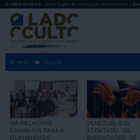
O LADO OCULTO
- Jornal Digital de Informação Internacional |
Dir
MENU
ARQUIVO
HÁ MELHORES
VENEZUELA: O
CAMINHOS PARA A
ATENTADO, OS
HUMANIDADE
EXECUTORES, OS