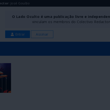
ector
: José Goulão
O Lado Oculto é uma publicação livre e independe
vinculam os membros do Colectivo Redactoria
Entrar
Assinar