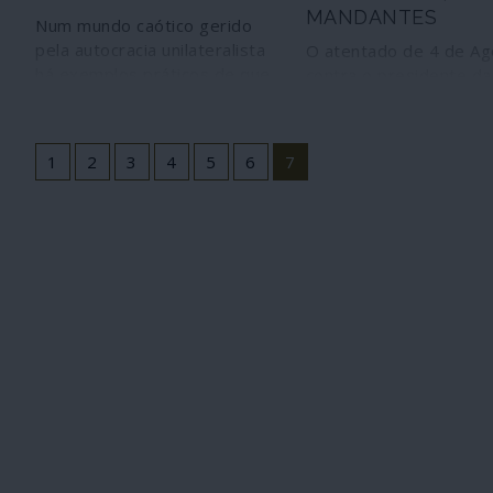
MANDANTES
Num mundo caótico gerido
pela autocracia unilateralista
O atentado de 4 de Ag
há exemplos práticos de que
contra o presidente da
são possíveis outros
Venezuela e membros
caminhos, guiados pelos
outros órgãos de sobe
direitos humanos.
fracassou, mas os port
1
2
3
4
5
6
7
vozes dos autores
prometem mais. Conhe
anatomia do golpe: se
operacionais, instigad
mandantes, incluindo o
hora do crime estava "
baptizado de uma netin