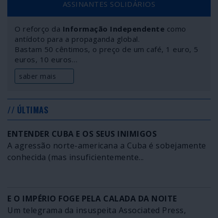
ASSINANTES SOLIDÁRIOS
reacção dos governadores dos Estados –, os centros
de decisão se enchem de militares, alguns no activo, e o
O reforço da
Informação Independente
como
grande empresariado esfrega as mãos de satisfação e
antídoto para a propaganda global.
deita contas aos lucros. Bolsonaro e as suas tropas de
Bastam 50 cêntimos, o preço de um café, 1 euro, 5
choque não estão confortáveis com a ordem
euros, 10 euros…
institucional democrática e o golpe já está em curso.
saber mais
// ÚLTIMAS
ENTENDER CUBA E OS SEUS INIMIGOS
A agressão norte-americana a Cuba é sobejamente
conhecida (mas insuficientemente...
E O IMPÉRIO FOGE PELA CALADA DA NOITE
Um telegrama da insuspeita Associated Press,