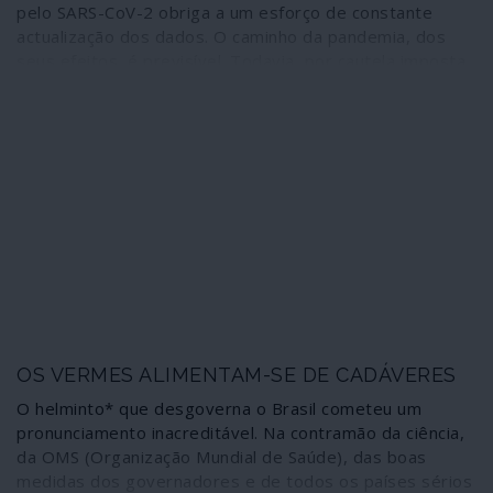
pelo SARS-CoV-2 obriga a um esforço de constante
actualização dos dados. O caminho da pandemia, dos
seus efeitos, é previsível. Todavia, por cautela imposta
em razão da objectividade, vamos aferindo os dados
que, infelizmente, confirmam as piores previsões.
OS VERMES ALIMENTAM-SE DE CADÁVERES
O helminto* que desgoverna o Brasil cometeu um
pronunciamento inacreditável. Na contramão da ciência,
da OMS (Organização Mundial de Saúde), das boas
medidas dos governadores e de todos os países sérios