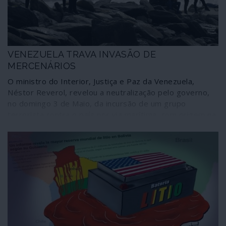
onde as personagens são Trump, Guaidó, os suspeitos
do costume.
VENEZUELA TRAVA INVASÃO DE
MERCENÁRIOS
O ministro do Interior, Justiça e Paz da Venezuela,
Néstor Reverol, revelou a neutralização pelo governo,
no domingo 3 de Maio, da incursão de um grupo
terrorista contra o país por via marítima, com origem na
Colômbia e que, em lanchas rápidas, tentou um
desembarque nas costas do Estado de La Guaira.