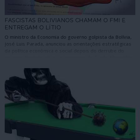
FASCISTAS BOLIVIANOS CHAMAM O FMI E
ENTREGAM O LÍTIO
O ministro da Economia do governo golpista da Bolívia,
José Luis Parada, anunciou as orientações estratégicas
da política económica e social depois do derrube do
governo legítimo do país: regresso do Fundo Monetário
Internacional (FMI), entrega dos recursos estratégicos
de lítio do Salar de Uyuni a empresas transnacionais
estrangeiras e expansão latifundiária da produção
agroindustrial através da utilização de transgénicos
(OGM, organismos geneticamente modificados. Todas
as medidas se orientam pelo favorecimento de
interesses imperialistas e das oligarquias internas,
desvendando as orientações a longo prazo de um
governo que se diz “transitório”.