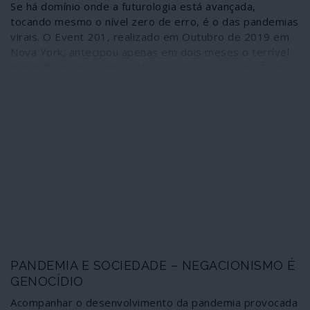
Se há domínio onde a futurologia está avançada,
tocando mesmo o nível zero de erro, é o das pandemias
virais. O Event 201, realizado em Outubro de 2019 em
Nova York, antecipou apenas em dois meses o terrível
mergulho no desconhecido que estamos a viver. É certo
que a vocação assassina do coronavírus parece pecar
por escassa em relação às previsões dos adivinhos – 65
milhões de mortos - mas já iremos perceber que a
componente de pânico tem papel reservado nestas
matérias. Porém, ao cabo de uma década de sucessivas
“antecipações científicas”, de que o Event 201 foi a
etapa mais recente, há que dar relevo ao acontecimento
fundador destes exercícios visionários, datado de 2010
e que revela um realismo gritante. Sobretudo na
vertente que começa a ganhar forma à escala global: a
imposição do autoritarismo ou a vulgarização do
excepcionalismo.
PANDEMIA E SOCIEDADE – NEGACIONISMO É
GENOCÍDIO
Acompanhar o desenvolvimento da pandemia provocada