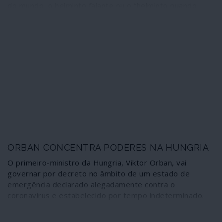
do mundo, o helminto falante ou o “helminto quando
falo”, voltou a dizer que o COVID-19 não passa de uma
“gripezinha” e que as pessoas deveriam abandonar os
cuidados do isolamento social, que as escolas deveriam
ser reabertas, bem como os centros comerciais,
restaurantes etc. Para ele, tudo isso não passa de
histeria alimentada, claro, pela imprensa. E que o
problema da Itália é ter muitos velhos e um inverno
rigoroso. Nós, jovens tropicais, podemos ficar
tranquilos.
ORBAN CONCENTRA PODERES NA HUNGRIA
O primeiro-ministro da Hungria, Viktor Orban, vai
governar por decreto no âmbito de um estado de
emergência declarado alegadamente contra o
coronavírus e estabelecido por tempo indeterminado.