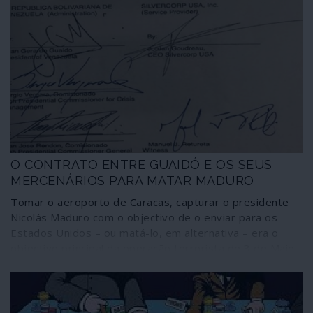
O CONTRATO ENTRE GUAIDÓ E OS SEUS
MERCENÁRIOS PARA MATAR MADURO
Tomar o aeroporto de Caracas, capturar o presidente
Nicolás Maduro com o objectivo de o enviar para os
Estados Unidos – ou matá-lo, em alternativa – era o
objectivo principal da operação terrorista de 3 de Maio
contra a Venezuela, de acordo com as confissões dos
mercenários – entre eles dois ex-membros das forças
especiais dos Estados Unidos – capturados na ocasião.
A acção está expressa como “objectivo principal” no