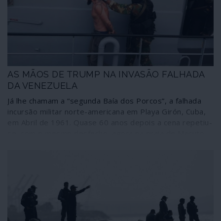
AS MÃOS DE TRUMP NA INVASÃO FALHADA
DA VENEZUELA
Já lhe chamam a “segunda Baía dos Porcos”, a falhada
incursão militar norte-americana em Playa Girón, Cuba,
em Abril de 1961. Quase 60 anos depois a cena repetiu-
se, com o mesmo desfecho, agora na praia de Macuto
nas costas da Venezuela soberana e independente.
Mercenários com ligações comprovadas com a
administração Trump e a oposição terrorista
venezuelana – reconhecida como “legítima” por Portugal
e outros países da União Europeia – tentaram uma
agressão militar para lançar o caos no país, assassinar o
presidente Nicolás Maduro e mudar o governo. Falharam
e os sobreviventes são agora como um livro aberto