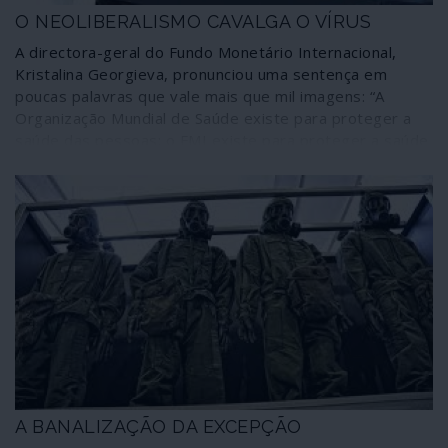
O NEOLIBERALISMO CAVALGA O VÍRUS
A directora-geral do Fundo Monetário Internacional,
Kristalina Georgieva, pronunciou uma sentença em
poucas palavras que vale mais que mil imagens: “A
Organização Mundial de Saúde existe para proteger a
saúde das pessoas; o FMI existe para proteger a saúde
da economia mundial”. Ficamos avisados: ai dos povos
cujos dirigentes resolverem combater o cataclismo
económico gerado pelo novo coronavírus recorrendo às
bem conhecidas “ajudas” do FMI e das suas extensões
troikianas para consumo interno da União Europeia!
A BANALIZAÇÃO DA EXCEPÇÃO