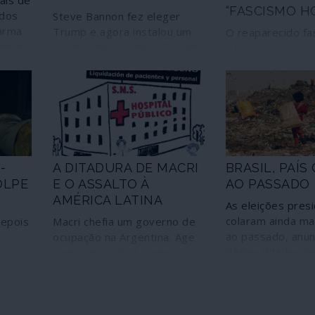
ais de
“FASCISMO HO
ados
Steve Bannon fez eleger
arma
Trump e agora instalou um
O reaparecido f
por o
"centro de coordenação" em
latino-americano,
lobal,
Bruxelas de onde vai dirigir
ou "hostil", obe
"salas de guerra" em vários
agenda política 
países, com o objectivo de
bem determinad
ajudar os fascistas europeus
a conquistar um terço do
Parlamento Europeu
-
A DITADURA DE MACRI
BRASIL, PAÍ
OLPE
E O ASSALTO À
AO PASSADO
AMÉRICA LATINA
As eleições presi
colaram ainda mai
epois
Macri chefia um governo de
ao passado, anu
ocupação na Argentina. Age
desigualdades so
como um exército inimigo,
profundas. Mas 
varre os direitos básicos dos
que há 47 milhõe
omeça
cidadãos, vende o país ao
brasileiros como
pe
capital transnacional
construir o país d
 Jair