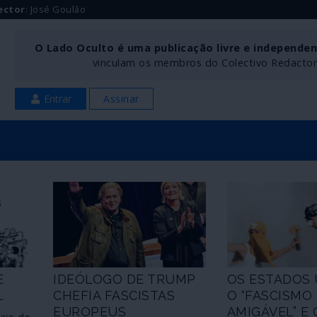
ector
: José Goulão
O Lado Oculto é uma publicação livre e independe
vinculam os membros do Colectivo Redactoria
Entrar
Assinar
E
IDEÓLOGO DE TRUMP
OS ESTADOS 
L
CHEFIA FASCISTAS
O “FASCISMO
EUROPEUS
AMIGÁVEL” E 