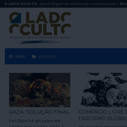
O LADO OCULTO
- Jornal Digital de Informação Internacional |
Dir
MENU
ARQUIVO
GAZA, SOLUÇÃO FINAL
COMÉRCIO LIVRE 
FASCISMO GLOBA
Em Gaza há um povo em
agonia que resiste ainda à