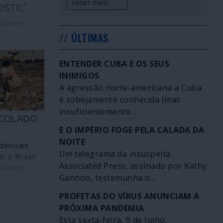
saber mais
STIL”
ascismo
 "amigável"
// ÚLTIMAS
dece a uma
e económica
ENTENDER CUBA E OS SEUS
a
INIMIGOS
A agressão norte-americana a Cuba
é sobejamente conhecida (mas
insuficientemente...
S COLADO
E O IMPÉRIO FOGE PELA CALADA DA
NOITE
denciais
Um telegrama da insuspeita
s o Brasil
Associated Press, assinado por Kathy
nciando
Gannon, testemunha o...
ciais mais
revelaram
PROFETAS DO VÍRUS ANUNCIAM A
s de
PRÓXIMA PANDEMIA
 base para
Esta sexta-feira, 9 de Julho,
o futuro.