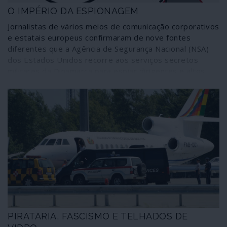
O IMPÉRIO DA ESPIONAGEM
Jornalistas de vários meios de comunicação corporativos
e estatais europeus confirmaram de nove fontes
diferentes que a Agência de Segurança Nacional (NSA)
dos Estados Unidos recorre aos serviços secretos
militares da Dinamarca para espiar dirigentes e altos
funcionários de países da União Europeia,
designadamente França, Alemanha, Suécia, Noruega,
Holanda e do próprio governo dinamarquês. O assunto
não é novo, obviamente, embora seja tratado como tal.
O que fica por apurar é a extensão, profundidade e
alcance deste mecanismo agora comprovado e
denunciado: a investigação incidiu sobre um documento
resultante de uma simples situação numa gigantesca e
ao mesmo tempo capilar malha de devassa.
PIRATARIA, FASCISMO E TELHADOS DE