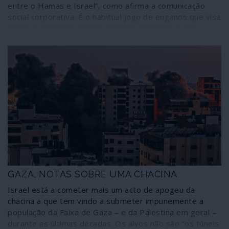
das elites do chamado “mundo ocidental”, que entraram
entre o Hamas e Israel”, como afirma a comunicação
em delírio sem se darem conta das rasteiras em que a
social corporativa. É o habitual jogo de enganos que visa
História as pode fazer cair. Enfim, um retrato
partilhar equitativamente responsabilidades numa
multifacetado do mundo de hoje.
situação de incomensurável desequilíbrio de forças e
que pretende colocar no mesmo plano os criminosos e
as vítimas. O que está a acontecer não é uma guerra, é
um massacre de uma das partes; e o único cessar-fogo
possível e credível para a situação é o reconhecimento
dos direitos do povo palestiniano estabelecidos nas leis
internacionais. Tudo o resto significa o arrastamento da
situação e o extermínio de um povo. Interrompeu-se
uma fase de chacina extrema por parte de Israel mas
prossegue o massacre paulatino de povo palestiniano
até novo auge ofensivo contra Gaza ou qualquer outro
território ocupado da Palestina.
GAZA, NOTAS SOBRE UMA CHACINA
Israel está a cometer mais um acto de apogeu da
chacina a que tem vindo a submeter impunemente a
população da Faixa de Gaza – e da Palestina em geral –
durante as últimas décadas. Os alvos não são “os túneis