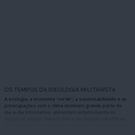
do Hamas”, como informa o regime sionista, mas dois
milhões de pessoas que vivem enclausuradas num
imenso campo de concentração do qual não podem
escapar. Não se trata de um “confronto”: é uma
barbárie. Algumas notas sobre o que está a passar-se.
OS TEMPOS DA IDEOLOGIA MILITARISTA
A ecologia, a economia “verde”, a sustentabilidade e as
preocupações com o clima dominam grande parte do
dia-a-dia informativo, alimentam enfaticamente os
discursos oficiais. Parece que o ser humano identificou
finalmente os problemas que afectam o planeta e está
disposto a enfrentá-los, a mudar de hábitos e atitudes.