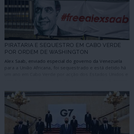
aproveitamento destas convulsões como “janelas de
oportunidade” para proceder ao “novo reinício”, o Great
Reset do capitalismo.
PIRATARIA E SEQUESTRO EM CABO VERDE
POR ORDEM DE WASHINGTON
Alex Saab, enviado especial do governo da Venezuela
para a União Africana, foi sequestrado e está detido há
um ano em Cabo Verde por acção dos Estados Unidos e
com base num documento da Interpol emitido já depois
de ter sido feita a captura. Este caso de pirataria e
sequestro, mantido à mão armada por um navio de
guerra norte-americano ancorado ao largo das costas
cabo-verdianas, não incomoda as sensíveis carpideiras
sobre “direitos humanos”, tão prontas a dar sinais
quando as violações são de outros azimutes.