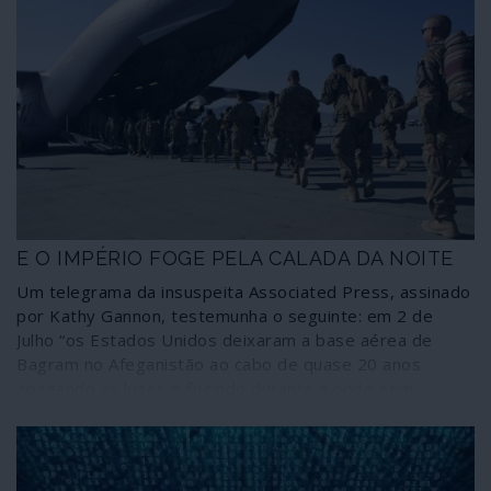
E O IMPÉRIO FOGE PELA CALADA DA NOITE
Um telegrama da insuspeita Associated Press, assinado
por Kathy Gannon, testemunha o seguinte: em 2 de
Julho “os Estados Unidos deixaram a base aérea de
Bagram no Afeganistão ao cabo de quase 20 anos
apagando as luzes e fugindo durante a noite sem
notificarem o novo comandante afegão da base, que
deu pela partida dos norte-americanos mais de duas
horas depois, segundo fontes afegãs”.