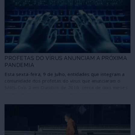
PROFETAS DO VÍRUS ANUNCIAM A PRÓXIMA
PANDEMIA
Esta sexta-feira, 9 de Julho, entidades que integram a
comunidade dos profetas do vírus que anunciaram o
SARS-CoV-2 em Outubro de 2019, cerca de dois meses
antes de ser detectado na China, realizam uma
simulação designada Cyber Polygon do que consideram
ser a próxima pandemia, uma ciberpandemia com tal
dimensão que, comparativamente, faria a crise da
COVID-19 parecer um “pequeno distúrbio”. Quem o diz
é o chefe do Fórum Económico Mundial (WEF na sigla
inglesa), Klaus Schwab, ardente defensor do