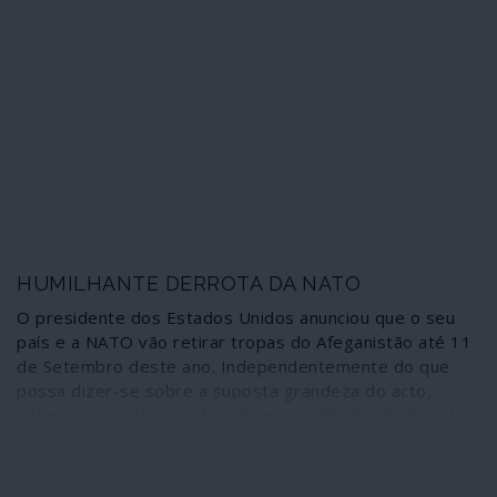
Nada mais falso quando do lote de preocupações
ambientais e sociais se retira deliberadamente a
actividade mais predadora da Terra: a guerra.
HUMILHANTE DERROTA DA NATO
O presidente dos Estados Unidos anunciou que o seu
país e a NATO vão retirar tropas do Afeganistão até 11
de Setembro deste ano. Independentemente do que
possa dizer-se sobre a suposta grandeza do acto,
estamos perante uma humilhante confissão de derrota
numa guerra que, ao cabo de 20 anos, deixou a
martirizada nação numa situação tão ou mais grave do
que aquela em que se encontrava quando a invasão