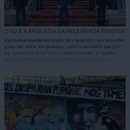
O G7 E A ANGÚSTIA DA RELEVÂNCIA PERDIDA
A próxima reunião do Grupo dos Sete (G7) na Cornualha
pode ser vista, em princípio, como o encontro peculiar
da “America is Back” com a “Global Britain”. O quadro
geral, porém, é muito mais delicado. Três cimeiras
consecutivas - G7, NATO e EUA-UE - abrirão o caminho
para o que se espera que seja um momento de
ansiedade: a cimeira Putin-Biden em Genebra, que
certamente não será um reinício.