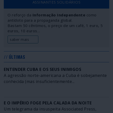
ASSINANTES SOLIDÁRIOS
risco” mas sim uma estratégia deliberada – para todos
os efeitos, uma estratégia terrorista.
O reforço da
Informação Independente
como
antídoto para a propaganda global.
Bastam 50 cêntimos, o preço de um café, 1 euro, 5
euros, 10 euros…
saber mais
// ÚLTIMAS
ENTENDER CUBA E OS SEUS INIMIGOS
A agressão norte-americana a Cuba é sobejamente
conhecida (mas insuficientemente...
E O IMPÉRIO FOGE PELA CALADA DA NOITE
Um telegrama da insuspeita Associated Press,