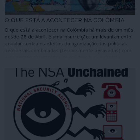
O QUE ESTÁ A ACONTECER NA COLÔMBIA
O que está a acontecer na Colômbia há mais de um mês,
desde 28 de Abril, é uma insurreição, um levantamento
popular contra os efeitos da agudização das políticas
neoliberais combinadas (terrivelmente agravadas) com
uma gestão catastrófica da pandemia, que castiga
sobretudo as camadas mais desfavorecidas. O que está
a acontecer na Colômbia é uma resposta brutal do
narco-Estado fascista contra a generalidade da
população através de um aparelho repressivo montado
ao longo de seis décadas e que tem nas forças armadas
o principal suporte, articulando as polícias de segurança,
as unidades móveis de assalto e a entranhada teia de
grupos paramilitares ou esquadrões da morte.