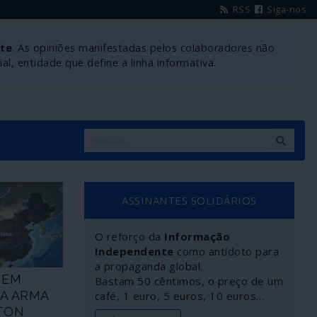
RSS
Siga-nos
nte
. As opiniões manifestadas pelos colaboradores não
l, entidade que define a linha informativa.
ASSINANTES SOLIDÁRIOS
O reforço da
Informação
Independente
como antídoto para
a propaganda global.
 EM
Bastam 50 cêntimos, o preço de um
MA ARMA
café, 1 euro, 5 euros, 10 euros…
TON