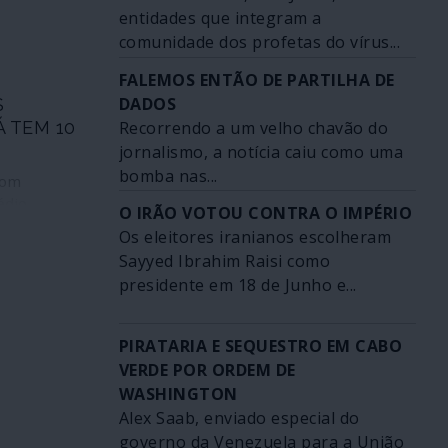
res” da
entidades que integram a
ra metade
da que tanto
comunidade dos profetas do vírus...
apão acha
ternamente
r feitos
FALEMOS ENTÃO DE PARTILHA DE
 exportados
s às
DADOS
e, como
S
micas
rra contra a
Recorrendo a um velho chavão do
Á TEM 10
de tragédias
jornalismo, a notícia caiu como uma
talia a
bomba nas...
eana. O
com
is dos
édio
O IRÃO VOTOU CONTRA O IMPÉRIO
gicos e
se. Tal
Os eleitores iranianos escolheram
icos tem
m as
Sayyed Ibrahim Raisi como
alar ainda
idas pelos
presidente em 18 de Junho e...
e o
nsáveis
s.
 contra o
em qualquer
PIRATARIA E SEQUESTRO EM CABO
zem e
VERDE POR ORDEM DE
ementes
WASHINGTON
rão.
Alex Saab, enviado especial do
mbores de
governo da Venezuela para a União
ericanos