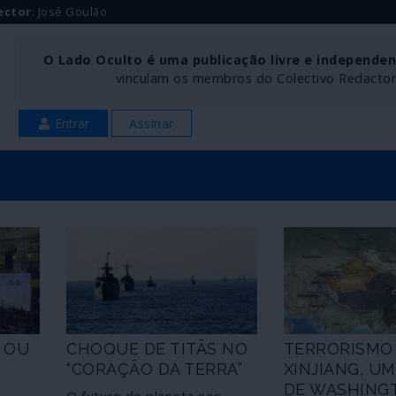
ector
: José Goulão
O Lado Oculto é uma publicação livre e independe
vinculam os membros do Colectivo Redactoria
Entrar
Assinar
 OU
CHOQUE DE TITÃS NO
TERRORISMO
“CORAÇÃO DA TERRA”
XINJIANG, U
DE WASHING