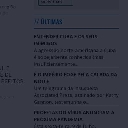
saber mais
 região
a de
rtação do
// ÚLTIMAS
gem nos
 para
ENTENDER CUBA E OS SEUS
 China, mas
INIMIGOS
 tem a ver
A agressão norte-americana a Cuba
s
é sobejamente conhecida (mas
verdadeira
tório. Além
insuficientemente...
UL E
ado o salto
E O IMPÉRIO FOGE PELA CALADA DA
E DE
ra a
 EFEITOS
NOITE
 algumas
Um telegrama da insuspeita
o
pel fulcral
Associated Press, assinado por Kathy
xige ao
sas de
Gannon, testemunha o...
ão. Daí que
úblicas e
PROFETAS DO VÍRUS ANUNCIAM A
s e aliados
abalho
PRÓXIMA PANDEMIA
tado em
lhões de
 grupos
Esta sexta-feira, 9 de Julho,
forçados