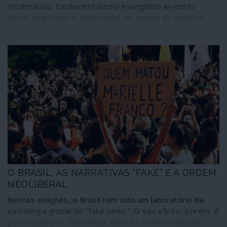
Intolerância, fundamentalismo evangélico ao estilo
norte-americano e exploração em massa da mentira
através das redes sociais: mistura explosiva e eficaz
que catapultou o fascista Bolsonaro
O BRASIL, AS NARRATIVAS “FAKE” E A ORDEM
NEOLIBERAL
Nestas eleições, o Brasil tem sido um laboratório da
estratégia global de "fake news". O seu efeito, porém, é
potenciado por "narrativas fake" há muito instaladas.