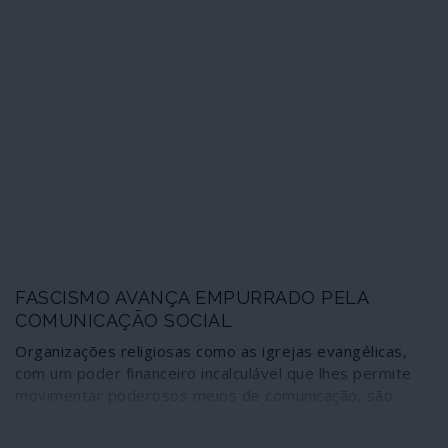
FASCISMO AVANÇA EMPURRADO PELA
COMUNICAÇÃO SOCIAL
Organizações religiosas como as igrejas evangélicas,
com um poder financeiro incalculável que lhes permite
movimentar poderosos meios de comunicação, são
determinantes nas eleições brasileiras e na ascensão do
fascismo