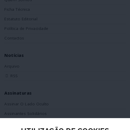
Ficha Técnica
Estatuto Editorial
Política de Privacidade
Contactos
Notícias
Arquivo
RSS
Assinaturas
Assinar O Lado Oculto
Assinantes Solidários