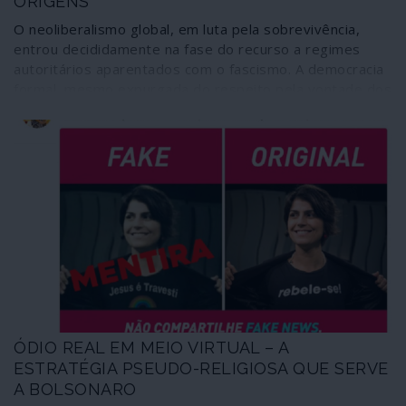
ORIGENS
O neoliberalismo global, em luta pela sobrevivência,
entrou decididamente na fase do recurso a regimes
autoritários aparentados com o fascismo. A democracia
formal, mesmo expurgada do respeito pela vontade dos
cidadãos, deixou de ser suficiente para alimentar a
ganância insaciável do capitalismo selvagem na crise
agónica em que se encontra. Nas Américas, pela mão
experimentada dos Estados Unidos e na Europa, graças
aos potentes incentivos da União Europeia, o
neoliberalismo regressa ao sistema político próprio da
sua natureza, onde incubou no Chile de Pinochet em
1973.
ÓDIO REAL EM MEIO VIRTUAL – A
ESTRATÉGIA PSEUDO-RELIGIOSA QUE SERVE
A BOLSONARO