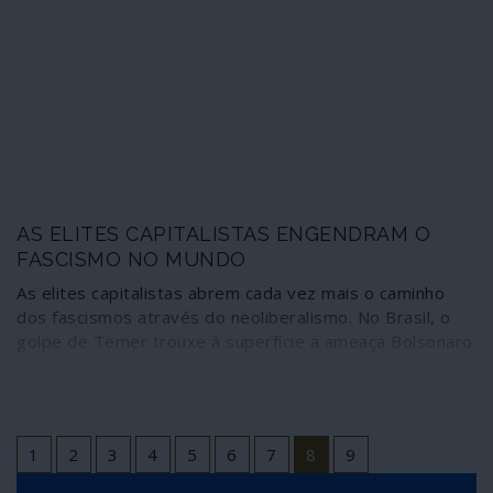
AS ELITES CAPITALISTAS ENGENDRAM O
FASCISMO NO MUNDO
As elites capitalistas abrem cada vez mais o caminho
dos fascismos através do neoliberalismo. No Brasil, o
golpe de Temer trouxe à superfície a ameaça Bolsonaro
1
2
3
4
5
6
7
8
9