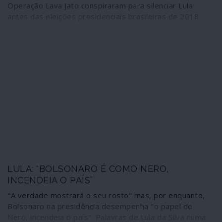
Operação Lava Jato conspiraram para silenciar Lula
antes das eleições presidenciais brasileiras de 2018
LULA: “BOLSONARO É COMO NERO,
INCENDEIA O PAÍS”
"A verdade mostrará o seu rosto" mas, por enquanto,
Bolsonaro na presidência desempenha "o papel de
Nero, incendeia o país". Palavras de Lula da Silva numa