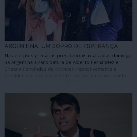
das suas riquezas naturais e culturais. Culpar as
organizações não-governamentais pelos incêndios em
curso é apenas uma das várias tácticas previstas na
estratégia fascista dos bolsonarianos.
ARGENTINA, UM SOPRO DE ESPERANÇA
Nas eleições primárias presidenciais realizadas domingo
na Argentina a candidatura de Alberto Fernández e
Cristina Fernández de Kirchner, repectivamente a
presidente e vice-presidente, obteve um claro triunfo.
Com uma votação de 47,65%, bateu a dupla em funções
formada pelo presidente Macri e pelo vice-presidente
Pichetto por mais de 15 pontos percentuais, ou mais de
quatro milhões de votos. O neoliberalismo sofreu uma
importante derrota.