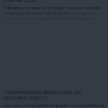
CONTRA LULA
Publicamos o original do Intercept Brasil que reproduz
os diálogos da colaboração proibida entre o juiz e o
procurador do Caso Lava Jato que contribuiu para o
golpe da prisão de Lula
CONSPIRADORES BRASILEIROS EM
DISCURSO DIRECTO
Veja como a força-tarefa integrando os procuradores da