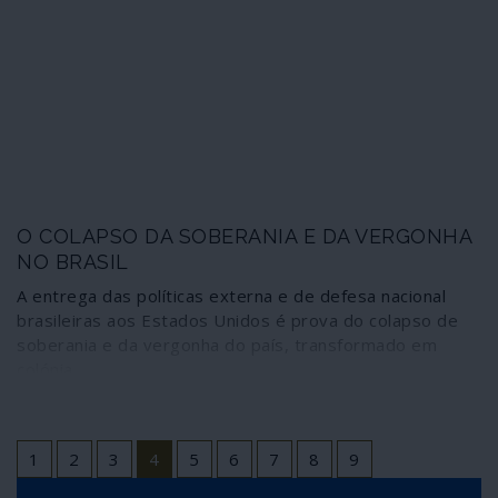
O COLAPSO DA SOBERANIA E DA VERGONHA
NO BRASIL
A entrega das políticas externa e de defesa nacional
brasileiras aos Estados Unidos é prova do colapso de
soberania e da vergonha do país, transformado em
colónia.
1
2
3
4
5
6
7
8
9