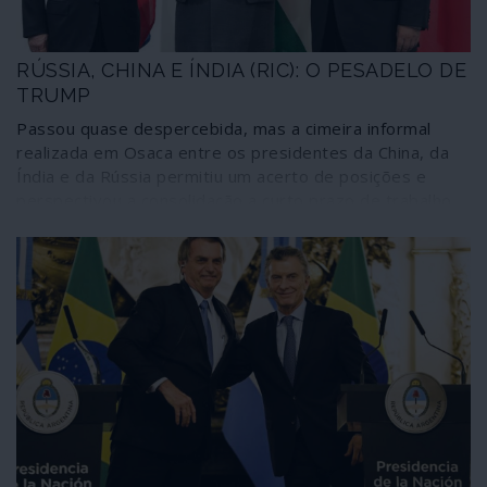
RÚSSIA, CHINA E ÍNDIA (RIC): O PESADELO DE
TRUMP
Passou quase despercebida, mas a cimeira informal
realizada em Osaca entre os presidentes da China, da
Índia e da Rússia permitiu um acerto de posições e
perspectivou a consolidação a curto prazo de trabalho
conjunto que já vem de trás. Exigência para reforço da
Organização Mundial de Comércio, modalidades de
pagamentos internacionais, incluindo militares, feitas de
maneira a contornar o dólar e outras acções
internacionais conjugadas são razões de pesadelo para
Trump. O RIC tem uma zona de influência que envolve
praticamente metade da população mundial e abana o
globalismo unilateralista.