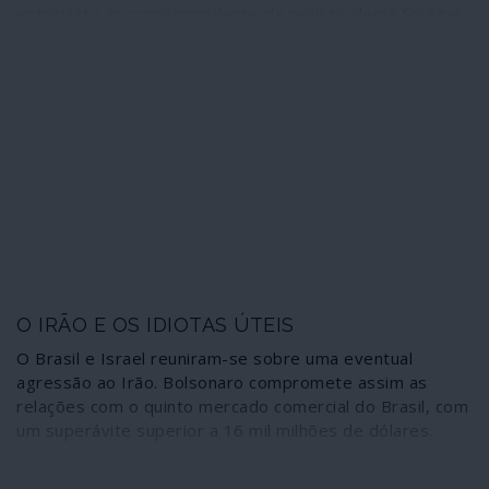
entrevista ao correspondente da revista alemã Spiegel
no Brasil.
O IRÃO E OS IDIOTAS ÚTEIS
O Brasil e Israel reuniram-se sobre uma eventual
agressão ao Irão. Bolsonaro compromete assim as
relações com o quinto mercado comercial do Brasil, com
um superávite superior a 16 mil milhões de dólares.