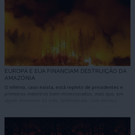
EUROPA E EUA FINANCIAM DESTRUIÇÃO DA
AMAZÓNIA
O inferno, caso exista, está repleto de presidentes e
primeiros-ministros bem-intencionados, mas que, em
algum momento da vida, defenderam, com sincera
emoção, a existência de unicórnios, fadas e duendes. É
mais ou menos o que acontece actualmente quando o
assunto é o comportamento de países europeus em
relação à desflorestação e às queimadas em território
brasileiro.