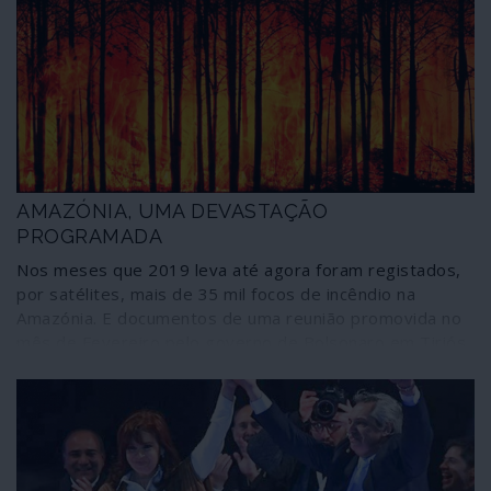
AMAZÓNIA, UMA DEVASTAÇÃO
PROGRAMADA
Nos meses que 2019 leva até agora foram registados,
por satélites, mais de 35 mil focos de incêndio na
Amazónia. E documentos de uma reunião promovida no
mês de Fevereiro pelo governo de Bolsonaro em Tiriós,
Estado do Pará, ajudam a levantar o véu sobre a
catástrofe em curso - e que esteve mais de duas
semanas silenciada. Brasília entende que os projectos
de defesa da Amazónia atentam contra a soberania
nacional e contrapõe planos que são de verdadeira
colonização humana da região, implicando a devastação