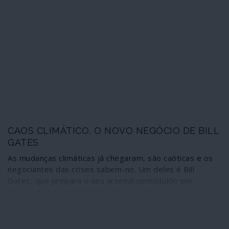
híbrida contra a Venezuela. Aliás, os mecanismos
invocados desta feita ultrapassam até os limites do
próprio tratado, manifestando disposição para o violar
CAOS CLIMÁTICO, O NOVO NEGÓCIO DE BILL
GATES
As mudanças climáticas já chegaram, são caóticas e os
negociantes das crises sabem-no. Um deles é Bill
Gates, que prepara o seu arsenal constituído por
tecnologias eticamente duvidosas como a
geoengenharia solar, a biologia sintética e os
organismos transgénicos.