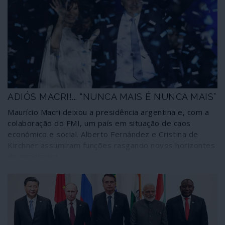
seu mais recente ponto de agenda depois de ter
montado o golpe fascista na Bolívia enquanto continua a
conspirar contra a Venezuela; mas sem se lhe ouvir um
reparo perante os comportamentos fascistas dos
governos do Chile, Colômbia, Peru, Brasil, Equador.
Falhou a conspiração em Dominica, agora uma nódoa no
currículo a apresentar a Mike Pompeo, o seu chefe
directo no Departamento de Estado norte-americano.
ADIÓS MACRI!... “NUNCA MAIS É NUNCA MAIS”
Maurício Macri deixou a presidência argentina e, com a
colaboração do FMI, um país em situação de caos
económico e social. Alberto Fernández e Cristina de
Kirchner assumiram funções rasgando novos horizontes
de esperança