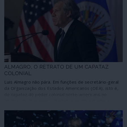
ALMAGRO, O RETRATO DE UM CAPATAZ
COLONIAL
Luis Almagro não pára. Em funções de secretário-geral
da Organização dos Estados Americanos (OEA), isto é,
de capataz do poder colonial norte-americano no
“quintal das traseiras”, desdobra-se em agrados à
administração Trump para conseguir ser reeleito em
2020. Agora tomou como empreitada uma campanha
contra a acção dos médicos e serviços de saúde
cubanos para salvar vidas em 78 países do mundo. É o