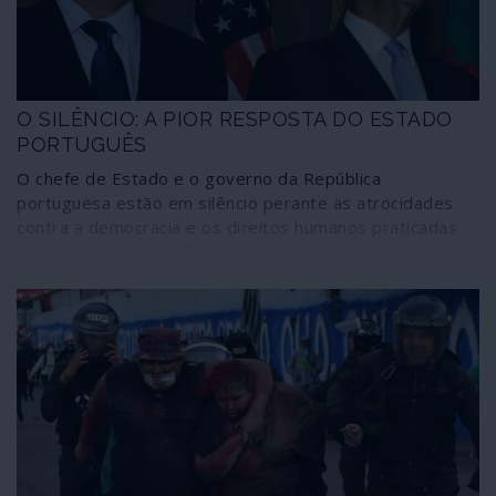
O SILÊNCIO: A PIOR RESPOSTA DO ESTADO
PORTUGUÊS
O chefe de Estado e o governo da República
portuguesa estão em silêncio perante as atrocidades
contra a democracia e os direitos humanos praticadas
na Bolívia e no Chile. Em circunstâncias onde o poder
neoliberal se vê forçado a mostrar a sua verdadeira face
ditatorial para evitar a aplicação plena da democracia,
com todas as suas consequências, as principais figuras
do Estado português escolhem o silêncio, talvez a
maneira mais indigna de se identificarem com a
crueldade do sistema – ao mesmo tempo que ignoram a
Constituição da República.