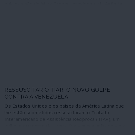
palavras são de Mark Greeen, presidente da Agência
para o Desenvolvimento Internacional (USAID), uma
entidade da esfera da CIA, durante o anúncio da dádiva
de mais meia centena de milhões de dólares para os
usurpadores e terroristas que pretendem derrubar o
governo legítimo da Venezuela. Desde 2017, a “ajuda”
directa ao golpe, só através da USAID, já ultrapassa os
550 milhões de dólares.
RESSUSCITAR O TIAR, O NOVO GOLPE
CONTRA A VENEZUELA
Os Estados Unidos e os países da América Latina que
lhe estão submetidos ressuscitaram o Tratado
Interamericano de Assistência Recíproca (TIAR), um
velho instrumento da guerra fria – nunca aplicado – mas
que agora se destina a aprofundar ainda mais a guerra