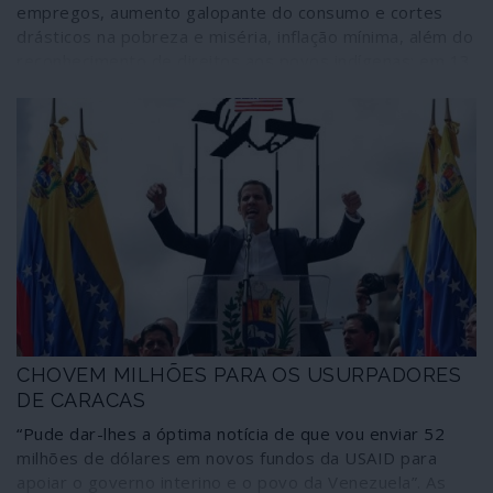
empregos, aumento galopante do consumo e cortes
drásticos na pobreza e miséria, inflação mínima, além do
reconhecimento de direitos aos povos indígenas: em 13
anos, as presidências de Evo Morales conseguiram o
que a Bolívia não teve em 500 anos. Agora é hora do
povo escolher entre o reforço dessa nova dignidade e o
regresso a um passado de trevas.
CHOVEM MILHÕES PARA OS USURPADORES
DE CARACAS
“Pude dar-lhes a óptima notícia de que vou enviar 52
milhões de dólares em novos fundos da USAID para
apoiar o governo interino e o povo da Venezuela”. As