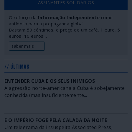
ASSINANTES SOLIDÁRIOS
sempre, isto é, a gerir o regime e a sociedade
globalista onde avultam – como donos dos interesses
O reforço da
Informação Independente
como
que interessam – os verdadeiros incendiários da
antídoto para a propaganda global.
Amazónia e de todo o planeta. E os incêndios continuam.
Bastam 50 cêntimos, o preço de um café, 1 euro, 5
euros, 10 euros…
saber mais
// ÚLTIMAS
ENTENDER CUBA E OS SEUS INIMIGOS
A agressão norte-americana a Cuba é sobejamente
conhecida (mas insuficientemente...
E O IMPÉRIO FOGE PELA CALADA DA NOITE
Um telegrama da insuspeita Associated Press,