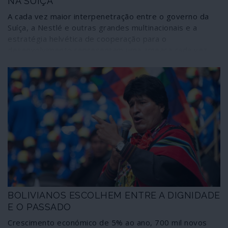
NA SUÍÇA
A cada vez maior interpenetração entre o governo da
Suíça, a Nestlé e outras grandes multinacionais e a
estratégia helvética de cooperação para o
desenvolvimento representam uma ameaça cada vez
mais premente sobre os recursos aquíferos de todo o
planeta. A ganância privatizadora da água que move as
maiores empresas globais do sector alimentar encontra
em Genebra uma poderosa alavanca que mina o acesso
universal à água como um direito humano fundamental.
BOLIVIANOS ESCOLHEM ENTRE A DIGNIDADE
E O PASSADO
Crescimento económico de 5% ao ano, 700 mil novos