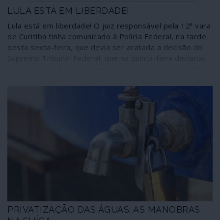
LULA ESTÁ EM LIBERDADE!
Lula está em liberdade! O juiz responsável pela 12ª vara
de Curitiba tinha comunicado à Polícia Federal, na tarde
desta sexta-feira, que devia ser acatada a decisão do
Supremo Tribunal Federal, que na quinta-feira declarou
inconstitucional a prisão em segunda instância. Ao cabo
de quase 600 dias de prisão com base em suposições
de juízes, a saída de Lula da cadeia torna o Brasil mais
forte para lutar contra o fascismo bolsonarista.
PRIVATIZAÇÃO DAS ÁGUAS: AS MANOBRAS