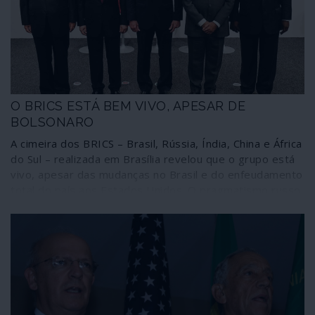
O BRICS ESTÁ BEM VIVO, APESAR DE
BOLSONARO
A cimeira dos BRICS – Brasil, Rússia, Índia, China e África
do Sul – realizada em Brasília revelou que o grupo está
vivo, apesar das mudanças no Brasil e do enfeudamento
total do país aos Estados Unidos. O pragmatismo russo
e chinês, aproveitando as oportunidades para continuar
a abrir espaços económicos onde a crise neoliberal
deixa o seu rasto, sobrepõe-se à desafinação política e
consegue convergências de interesses aparentemente
improváveis.