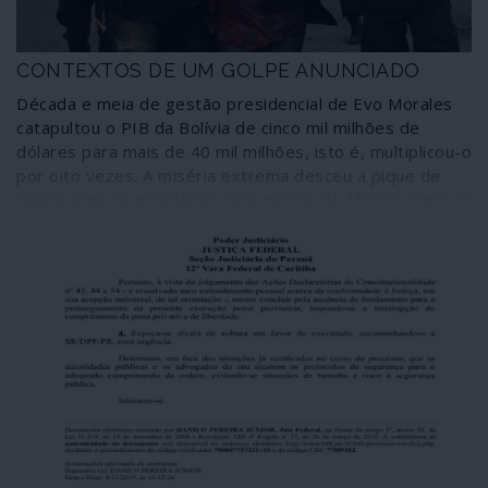
CONTEXTOS DE UM GOLPE ANUNCIADO
Década e meia de gestão presidencial de Evo Morales
catapultou o PIB da Bolívia de cinco mil milhões de
dólares para mais de 40 mil milhões, isto é, multiplicou-o
por oito vezes. A miséria extrema desceu a pique de
quase 80% da população para menos de 15 por cento. O
crescimento económico anual estabilizou nos quatro por
cento. O sistema político colonial transformou-se num
Estado plurinacional, as mulheres e os povos indígenas
conquistaram as vozes que não tiveram em 500 anos. O
regime neoliberal globalista ficou fora de jogo na Bolívia,
onde os recursos naturais foram postos ao serviço das
populações. Há coisas que o imperialismo e a sua casa
mãe, os Estados Unidos da América, não conseguem
perdoar no “quintal das traseiras”. Mais cinco anos de
espera, pelo menos, não podiam acontecer. Então
chegou o golpe.