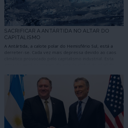
SACRIFICAR A ANTÁRTIDA NO ALTAR DO
CAPITALISMO
A Antártida, a calote polar do Hemisfério Sul, está a
derreter-se. Cada vez mais depressa devido ao caos
climático provocado pelo capitalismo industrial. Esta
situação está na origem da subida global do nível do
mar, que poderá atingir três metros durante um século,
fazendo desaparecer países insulares e inundando
cidades costeiras. Porém, em vez de combater
eficazmente as alterações climáticas e tentar resolver
estes problemas, o capitalismo parece buscar a
salvação no sacrifício de regiões da Terra, como a
Antártida.