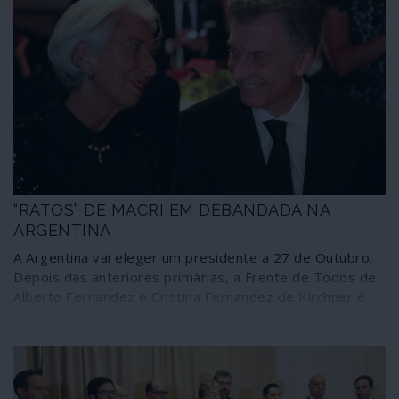
“RATOS” DE MACRI EM DEBANDADA NA
ARGENTINA
A Argentina vai eleger um presidente a 27 de Outubro.
Depois das anteriores primárias, a Frente de Todos de
Alberto Fernandez e Cristina Fernandez de Kirchner é
francamente favorita. Mauricio Macri, o autocrático e
neoliberal presidente em exercício, faz uma campanha
de promessas, mentiras e mistificações através de um
país que deixa arrasado e nas garras do FMI. Os “ratos”
do regime vão abandonando o navio, muitos deles com