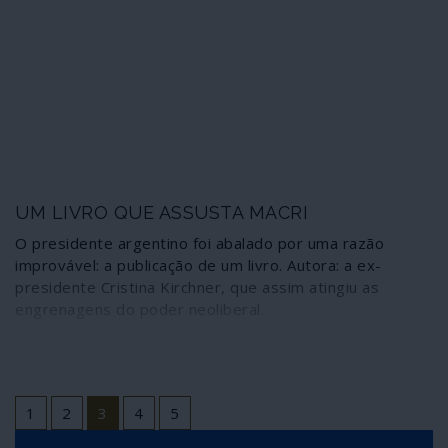
UM LIVRO QUE ASSUSTA MACRI
O presidente argentino foi abalado por uma razão
improvável: a publicação de um livro. Autora: a ex-
presidente Cristina Kirchner, que assim atingiu as
engrenagens do poder neoliberal.
1
2
3
4
5