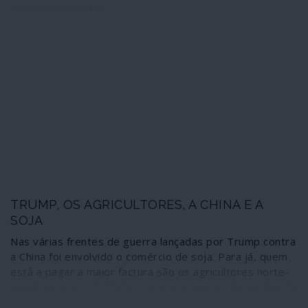
mover Washington
TRUMP, OS AGRICULTORES, A CHINA E A
SOJA
Nas várias frentes de guerra lançadas por Trump contra
a China foi envolvido o comércio de soja. Para já, quem
está a pagar a maior factura são os agricultores norte-
americanos e os Estados cujas economias dependem da
cultura deste produto.