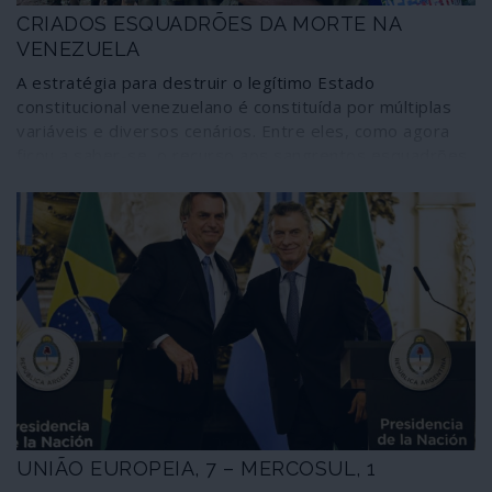
CRIADOS ESQUADRÕES DA MORTE NA
VENEZUELA
A estratégia para destruir o legítimo Estado
constitucional venezuelano é constituída por múltiplas
variáveis e diversos cenários. Entre eles, como agora
ficou a saber-se, o recurso aos sangrentos esquadrões
da morte, bandos de assassinos sustentados pelos
interesses coloniais na América Latina. Foram criados na
Venezuela pelo homem de Trump, Elliot Abrams, que há
30 anos os forjara na Nicarágua.
UNIÃO EUROPEIA, 7 – MERCOSUL, 1