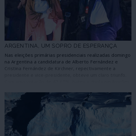
ARGENTINA, UM SOPRO DE ESPERANÇA
Nas eleições primárias presidenciais realizadas domingo
na Argentina a candidatura de Alberto Fernández e
Cristina Fernández de Kirchner, repectivamente a
presidente e vice-presidente, obteve um claro triunfo.
Com uma votação de 47,65%, bateu a dupla em funções
formada pelo presidente Macri e pelo vice-presidente
Pichetto por mais de 15 pontos percentuais, ou mais de
quatro milhões de votos. O neoliberalismo sofreu uma
importante derrota.