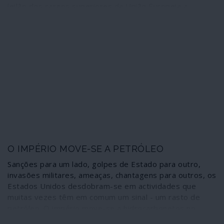
leilão dos cargos superiores da União Europeia a
renovar no próximo Outono, entre eles o de presidente
da Comissão. O famoso “eixo franco-germânico”
quebrou-se: Merkel e Macron, à partida, apoiam
candidatos diferentes para suceder a Jean-Claude
Juncker.
O IMPÉRIO MOVE-SE A PETRÓLEO
Sanções para um lado, golpes de Estado para outro,
invasões militares, ameaças, chantagens para outros, os
Estados Unidos desdobram-se em actividades que
muitas vezes têm em comum um sinal - um rasto de
petróleo. O império move-se a hidrocarbonetos no
quadro de uma estratégia que é, de facto, elaborada e