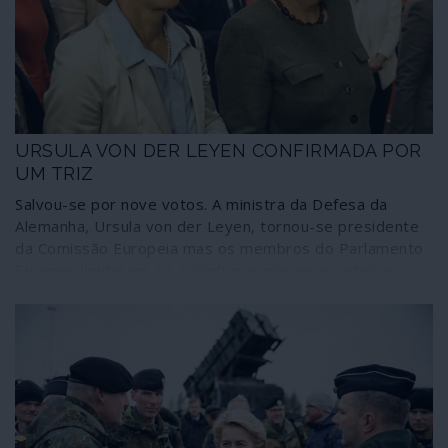
como grandes passos para a igualdade de género. Uma
mistificação no meio da nuvem cerrada de mistificações
em que se move a União Europeia.
URSULA VON DER LEYEN CONFIRMADA POR
UM TRIZ
Salvou-se por nove votos. A ministra da Defesa da
Alemanha, Ursula von der Leyen, tornou-se presidente
da Comissão Europeia mas os membros do Parlamento
Europeu limitaram-se a confirmar por nove votos a
escolha feita antecipadamente pelos eurocratas da
União. Na realidade, o bloco federalista estilhaçou-se e
garantiu à direitista alemã apenas 383 votos dos 747
membros em exercício do Parlamento, o que significa a
deserção de 86 membros da maioria institucional que a
designou: extrema-direita dos Conservadores e
Reformistas (ECR), direita e extrema-direita do Partido
Popular Europeu (PPE), neoliberais assumidos (Europa