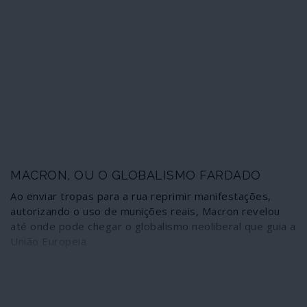
afinada com o objectivo de controlar globalmente a
energia. O petróleo não explica tudo, mas diz muita
coisa.
MACRON, OU O GLOBALISMO FARDADO
Ao enviar tropas para a rua reprimir manifestações,
autorizando o uso de munições reais, Macron revelou
até onde pode chegar o globalismo neoliberal que guia a
União Europeia