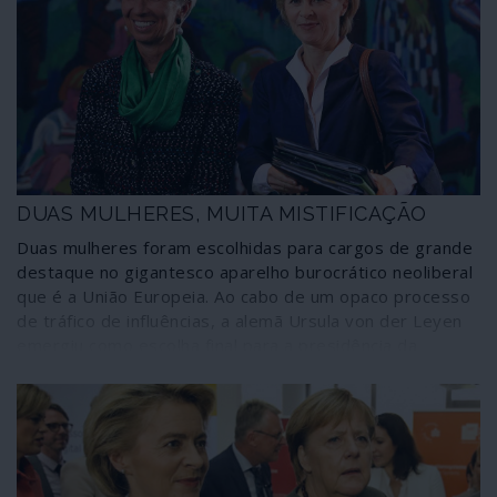
DUAS MULHERES, MUITA MISTIFICAÇÃO
Duas mulheres foram escolhidas para cargos de grande
destaque no gigantesco aparelho burocrático neoliberal
que é a União Europeia. Ao cabo de um opaco processo
de tráfico de influências, a alemã Ursula von der Leyen
emergiu como escolha final para a presidência da
Comissão Europeia; e a directora-geral do FMI, Christine
Lagarde, foi designada presidente do Banco Central
Europeu. Duas mulheres politicamente de extrema-
direita deixando atrás de si, em lugares que ocuparam
recentemente, rastos de incompetência, clientelismo e
corrupção. Tais nomeações, contudo, foram enaltecidas