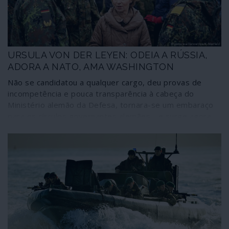
Renovada) e Socialistas & Democratas.
URSULA VON DER LEYEN: ODEIA A RÚSSIA,
ADORA A NATO, AMA WASHINGTON
Não se candidatou a qualquer cargo, deu provas de
incompetência e pouca transparência à cabeça do
Ministério alemão da Defesa, tornara-se um embaraço
para os círculos governantes alemães - e surge agora,
pela calada da noite, como presidente da Comissão
Europeia. Ursula Gertrud von der Layen vai substituir
Jean-Claude Juncker; incompetente sucede a
incompetente. A von der Leyen, porém, reconhecem-se
as características essenciais para chegar ao topo da
burocracia da União Europeia: odeia a Rússia, adora a
NATO, ama Washington.