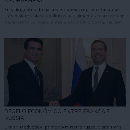
À SOBREMESA
Seis dirigentes de países europeus representando os
três maiores blocos políticos actualmente existentes no
Parlamento Europeu, entre eles António Costa, reúnem-
se esta sexta-feira ao jantar em Bruxelas para
prosseguirem o grande negócio de atribuição dos
lugares de chefia das mais importantes instituições da
União Europeia.
DEGELO ECONÓMICO ENTRE FRANÇA E
RÚSSIA
Dimitri Medvedev, primeiro-ministro russo, visita Paris