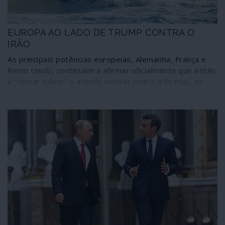
EUROPA AO LADO DE TRUMP CONTRA O
IRÃO
As principais potências europeias, Alemanha, França e
Reino Unido, continuam a afirmar oficialmente que estão
a “tentar salvar” o acordo nuclear com o Irão mas, na
verdade, já o venderam aos Estados Unidos. E quando
dirigentes europeus visitam Teerão não o fazem para
sublinhar a importância de o Irão continuar a respeitar o
acordo mas sim para convencer este país a aceitar as
exigências dos Estados Unidos e a renegociar o que
ficou estabelecido em Genebra.