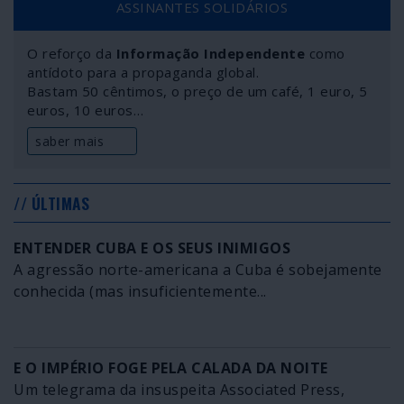
ASSINANTES SOLIDÁRIOS
uma equipa que não é mais do que uma cáfila fascista.
Um fascínio que é, por sinal, das únicas argamassas
O reforço da
Informação Independente
como
conseguindo unir uma entidade em cacos.
antídoto para a propaganda global.
Bastam 50 cêntimos, o preço de um café, 1 euro, 5
euros, 10 euros…
saber mais
// ÚLTIMAS
ENTENDER CUBA E OS SEUS INIMIGOS
A agressão norte-americana a Cuba é sobejamente
conhecida (mas insuficientemente...
E O IMPÉRIO FOGE PELA CALADA DA NOITE
Um telegrama da insuspeita Associated Press,