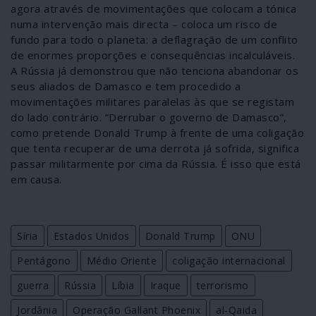
agora através de movimentações que colocam a tónica
numa intervenção mais directa – coloca um risco de
fundo para todo o planeta: a deflagração de um conflito
de enormes proporções e consequências incalculáveis.
A Rússia já demonstrou que não tenciona abandonar os
seus aliados de Damasco e tem procedido a
movimentações militares paralelas às que se registam
do lado contrário. “Derrubar o governo de Damasco”,
como pretende Donald Trump à frente de uma coligação
que tenta recuperar de uma derrota já sofrida, significa
passar militarmente por cima da Rússia. É isso que está
em causa.
Síria
Estados Unidos
Donald Trump
ONU
Pentágono
Médio Oriente
coligação internacional
guerra
Rússia
Líbia
Iraque
terrorismo
Jordânia
Operação Gallant Phoenix
al-Qaida