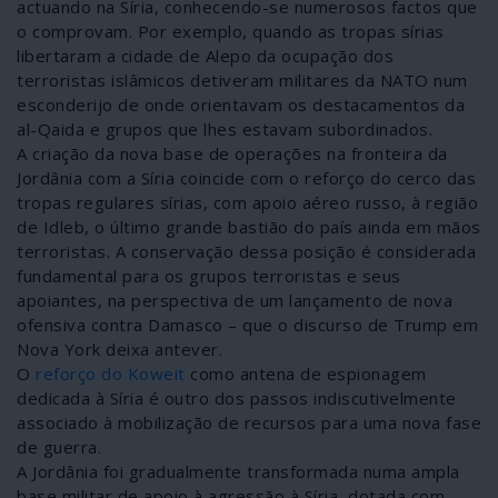
actuando na Síria, conhecendo-se numerosos factos que
o comprovam. Por exemplo, quando as tropas sírias
libertaram a cidade de Alepo da ocupação dos
terroristas islâmicos detiveram militares da NATO num
esconderijo de onde orientavam os destacamentos da
al-Qaida e grupos que lhes estavam subordinados.
A criação da nova base de operações na fronteira da
Jordânia com a Síria coincide com o reforço do cerco das
tropas regulares sírias, com apoio aéreo russo, à região
de Idleb, o último grande bastião do país ainda em mãos
terroristas. A conservação dessa posição é considerada
fundamental para os grupos terroristas e seus
apoiantes, na perspectiva de um lançamento de nova
ofensiva contra Damasco – que o discurso de Trump em
Nova York deixa antever.
O
reforço do Koweit
como antena de espionagem
dedicada à Síria é outro dos passos indiscutivelmente
associado à mobilização de recursos para uma nova fase
de guerra.
A Jordânia foi gradualmente transformada numa ampla
base militar de apoio à agressão à Síria, dotada com