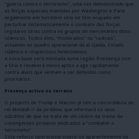
“guerra contra o terrorismo”, uma vez demonstrado que
as forças especiais mantidas por Washington e Paris
ilegalmente em território sírio se têm ocupado em
perturbar sistematicamente o combate das forças
regulares sírias contra os grupos de mercenários ditos
islâmicos. Todos eles, “moderados” ou “radicais”,
actuando no quadro operacional da al-Qaida, Estado
Islâmico e respectivos heterónimos.
A nova base será montada numa região fronteiriça com
a Síria e receberá meios aptos a agir rapidamente
contra alvos que venham a ser definidos como
prioritários.
Presença activa no terreno
O projecto de Trump e Macron já tem a concordância do
rei Abdalah II da Jordânia, que informará os seus
súbditos de que se trata de um centro de treino de
contingentes jordanos dedicados a “combater o
terrorismo”.
Este reforço operacional insere-se aparentemente na