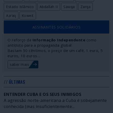
Estado Islâmico
Abdallah II
Sawqa
Zarqa
Azraq
Koweit
ASSINANTES SOLIDÁRIOS
O reforço da
Informação Independente
como
antídoto para a propaganda global.
Bastam 50 cêntimos, o preço de um café, 1 euro, 5
euros, 10 euros…
saber mais
// ÚLTIMAS
ENTENDER CUBA E OS SEUS INIMIGOS
A agressão norte-americana a Cuba é sobejamente
conhecida (mas insuficientemente...