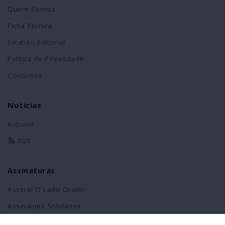
Quem Somos
Ficha Técnica
Estatuto Editorial
Política de Privacidade
Contactos
Notícias
Arquivo
RSS
Assinaturas
Assinar O Lado Oculto
Assinantes Solidários