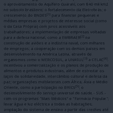
o aproveitamento do Aquífero Guaraní, com 840 mil km2
no subsolo brasileiro; o fortalecimento da Eletrobrás; o
[1]
crescimento do BNDES
para financiar pequenas e
médias empresas e projetos de interesse social (como
o da Casa Própria) com juros acessíveis aos
trabalhadores; a implementação de empresas voltadas
[2]
para a defesa nacional, como a EMBRAER
na
construção de aviões e a indústria naval, com milhares
de empregos; a cooperação com os demais países em
desenvolvimento na América Latina, através de
[3]
[4]
organismos como o MERCOSUL, a UNASUL
a CELAC
,
incentivou a comercialização e os planos de produção de
alimentos e produtos industriais, além de estreitar os
laços de solidariedade, intercâmbio cultural e defesa da
paz; organizações multilaterais com África, Ásia e Médio
[5]
Oriente, como a participação no BRICS
; o
desenvolvimento do serviço universal de saúde - SUS -
com os programas "Mais Médicos" e "Farmácia Popular";
levar água e luz eléctrica a todas as habitações;
ampliação do sistema de ensino a partir das creches até