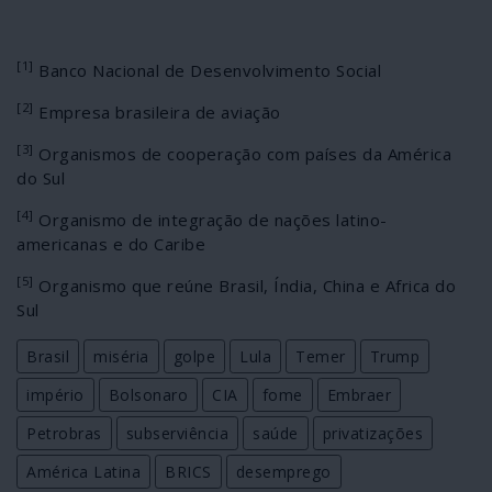
[1]
Banco Nacional de Desenvolvimento Social
[2]
Empresa brasileira de aviação
[3]
Organismos de cooperação com países da América
do Sul
[4]
Organismo de integração de nações latino-
americanas e do Caribe
[5]
Organismo que reúne Brasil, Índia, China e Africa do
Sul
Brasil
miséria
golpe
Lula
Temer
Trump
império
Bolsonaro
CIA
fome
Embraer
Petrobras
subserviência
saúde
privatizações
América Latina
BRICS
desemprego